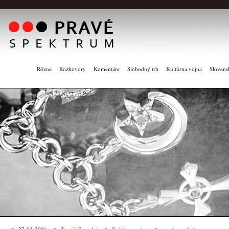
Rôzne
Rozhovory
Komentáre
Slobodný trh
Kultúrna vojna
Slovens