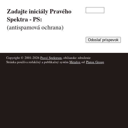
Zadajte iniciály Pravého
Spektra -
PS
:
(antispamová ochrana)
Copyright © 2001-2026
Pravé Spektrum
, občianske združenie
Stránka používa redakčný a publikačný systém
Metafox
od
Platon Group