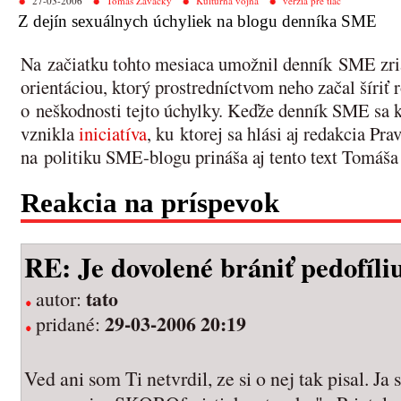
27-03-2006
Tomáš Zavacký
Kultúrna vojna
verzia pre tlač
Z dejín sexuálnych úchyliek na blogu denníka SME
Na začiatku tohto mesiaca umožnil denník SME zria
orientáciou, ktorý prostredníctvom neho začal šíri
o neškodnosti tejto úchylky. Keďže denník SME sa k 
vznikla
iniciatíva
, ku ktorej sa hlási aj redakcia Pr
na politiku SME-blogu prináša aj tento text Tomáš
Reakcia na príspevok
RE: Je dovolené brániť pedofíli
tato
autor:
29-03-2006 20:19
pridané:
Ved ani som Ti netvrdil, ze si o nej tak pisal. Ja