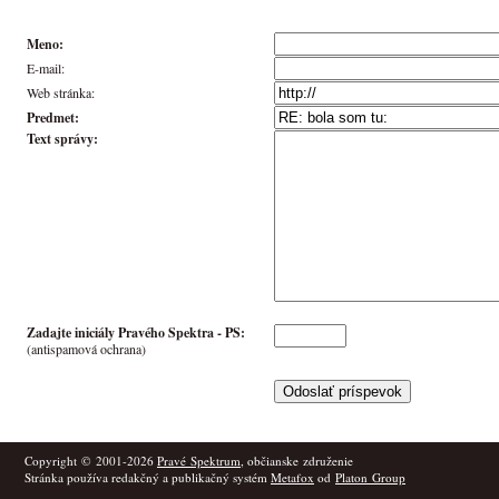
Meno:
E-mail:
Web stránka:
Predmet:
Text správy:
Zadajte iniciály Pravého Spektra -
PS
:
(antispamová ochrana)
Copyright © 2001-2026
Pravé Spektrum
, občianske združenie
Stránka používa redakčný a publikačný systém
Metafox
od
Platon Group