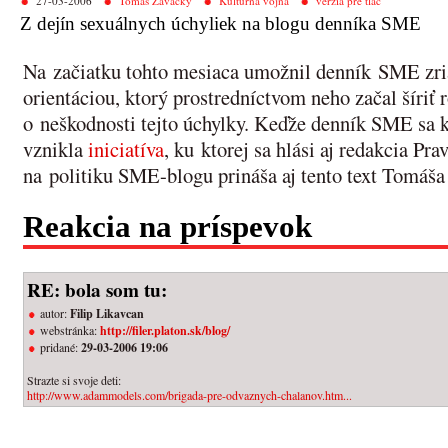
27-03-2006
Tomáš Zavacký
Kultúrna vojna
verzia pre tlač
Z dejín sexuálnych úchyliek na blogu denníka SME
Na začiatku tohto mesiaca umožnil denník SME zria
orientáciou, ktorý prostredníctvom neho začal šíri
o neškodnosti tejto úchylky. Keďže denník SME sa k 
vznikla
iniciatíva
, ku ktorej sa hlási aj redakcia Pr
na politiku SME-blogu prináša aj tento text Tomáš
Reakcia na príspevok
RE: bola som tu:
autor:
Filip Likavcan
webstránka:
http://filer.platon.sk/blog/
pridané:
29-03-2006 19:06
Strazte si svoje deti:
http://www.adammodels.com/brigada-pre-odvaznych-chalanov.htm...