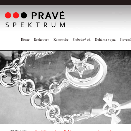
Rôzne
Rozhovory
Komentáre
Slobodný trh
Kultúrna vojna
Slovens