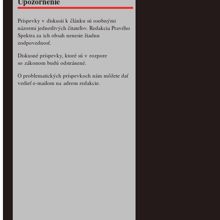
Upozornenie
Príspevky v diskusii k článku sú osobnými
názormi jednotlivých čitateľov. Redakcia Pravého
Spektra za ich obsah nenesie žiadnu
zodpovednosť.
Diskusné príspevky, ktoré sú v rozpore
so zákonom budú odstránené.
O problematických príspevkoch nám môžete dať
vedieť e-mailom na adresu redakcie.