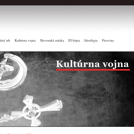
dný trh
Kultúrna vojna
Slovenská otázka
EUtópia
Ideológia
Ficoviny