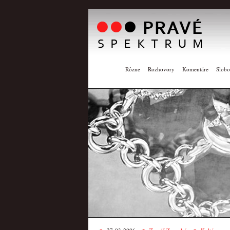
Rôzne
Rozhovory
Komentáre
Slobo