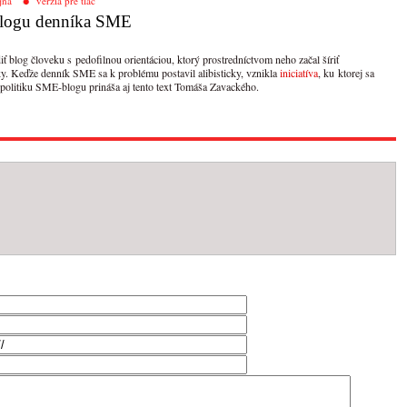
jna
verzia pre tlač
 blogu denníka SME
 blog človeku s pedofilnou orientáciou, ktorý prostredníctvom neho začal šíriť
y. Keďže denník SME sa k problému postavil alibisticky, vznikla
iniciatíva
, ku ktorej sa
 politiku SME-blogu prináša aj tento text Tomáša Zavackého.