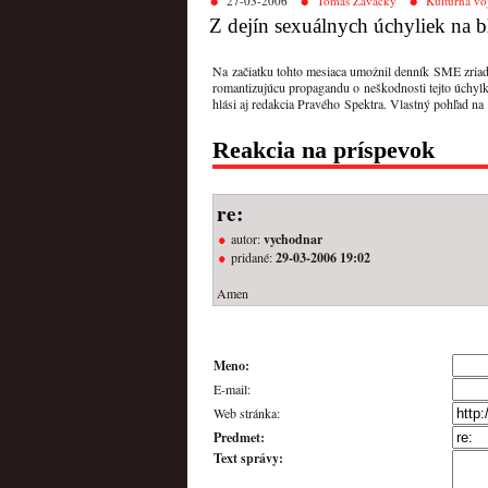
27-03-2006
Tomáš Zavacký
Kultúrna vo
Z dejín sexuálnych úchyliek na
Na začiatku tohto mesiaca umožnil denník SME zriadiť
romantizujúcu propagandu o neškodnosti tejto úchylk
hlási aj redakcia Pravého Spektra. Vlastný pohľad na
Reakcia na príspevok
re:
autor:
vychodnar
pridané:
29-03-2006 19:02
Amen
Meno:
E-mail:
Web stránka:
Predmet:
Text správy: