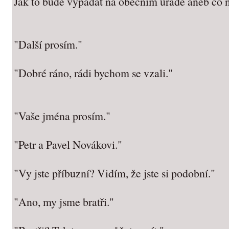
Jak to bude vypadat na obecním úřadě aneb co ná
"Další prosím."
"Dobré ráno, rádi bychom se vzali."
"Vaše jména prosím."
"Petr a Pavel Novákovi."
"Vy jste příbuzní? Vidím, že jste si podobní."
"Ano, my jsme bratři."