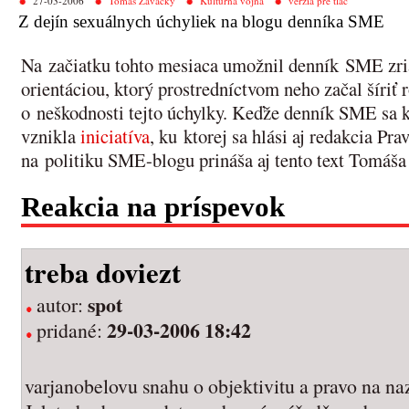
27-03-2006
Tomáš Zavacký
Kultúrna vojna
verzia pre tlač
Z dejín sexuálnych úchyliek na blogu denníka SME
Na začiatku tohto mesiaca umožnil denník SME zria
orientáciou, ktorý prostredníctvom neho začal šíri
o neškodnosti tejto úchylky. Keďže denník SME sa k 
vznikla
iniciatíva
, ku ktorej sa hlási aj redakcia Pr
na politiku SME-blogu prináša aj tento text Tomáš
Reakcia na príspevok
treba doviezt
spot
autor:
29-03-2006 18:42
pridané:
varjanobelovu snahu o objektivitu a pravo na na