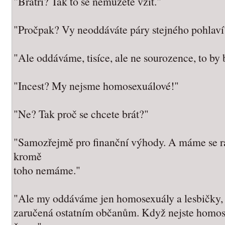
"Bratři? Tak to se nemůžete vzít."
"Pročpak? Vy neoddáváte páry stejného pohlaví
"Ale oddáváme, tisíce, ale ne sourozence, to by b
"Incest? My nejsme homosexuálové!"
"Ne? Tak proč se chcete brát?"
"Samozřejmě pro finanční výhody. A máme se rá
kromě
toho nemáme."
"Ale my oddáváme jen homosexuály a lesbičky, 
zaručená ostatním občanům. Když nejste homose