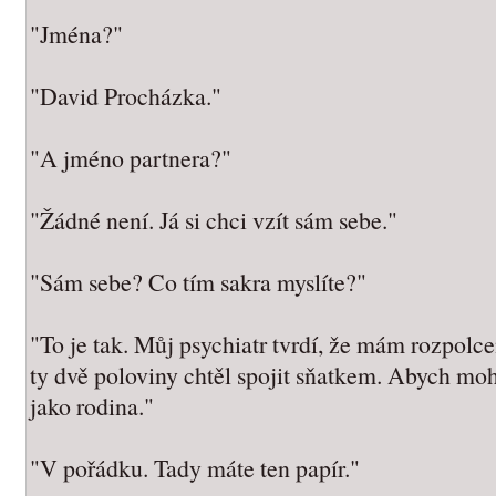
"Jména?"
"David Procházka."
"A jméno partnera?"
"Žádné není. Já si chci vzít sám sebe."
"Sám sebe? Co tím sakra myslíte?"
"To je tak. Můj psychiatr tvrdí, že mám rozpolc
ty dvě poloviny chtěl spojit sňatkem. Abych mo
jako rodina."
"V pořádku. Tady máte ten papír."