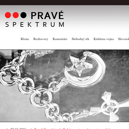
Rôzne
Rozhovory
Komentáre
Slobodný trh
Kultúrna vojna
Slovens