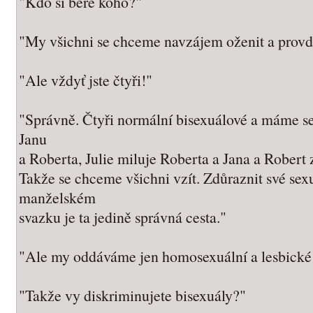
"Kdo si bere koho?"
"My všichni se chceme navzájem oženit a provd
"Ale vždyť jste čtyři!"
"Správně. Čtyři normální bisexuálové a máme se
Janu
a Roberta, Julie miluje Roberta a Jana a Robert 
Takže se chceme všichni vzít. Zdůraznit své sex
manželském
svazku je ta jedině správná cesta."
"Ale my oddáváme jen homosexuální a lesbické 
"Takže vy diskriminujete bisexuály?"