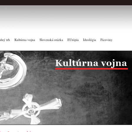
dný trh
Kultúrna vojna
Slovenská otázka
EUtópia
Ideológia
Ficoviny