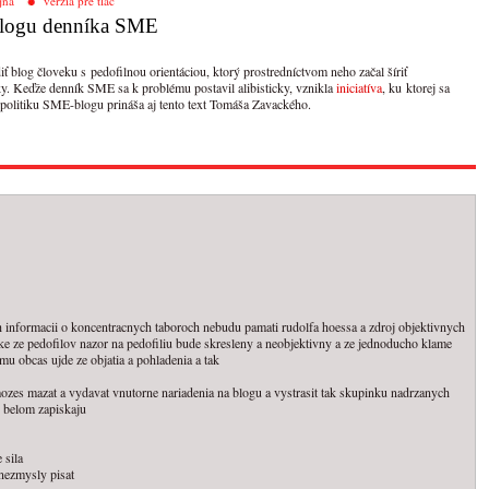
jna
verzia pre tlač
 blogu denníka SME
 blog človeku s pedofilnou orientáciou, ktorý prostredníctvom neho začal šíriť
y. Keďže denník SME sa k problému postavil alibisticky, vznikla
iniciatíva
, ku ktorej sa
 politiku SME-blogu prináša aj tento text Tomáša Zavackého.
h informacii o koncentracnych taboroch nebudu pamati rudolfa hoessa a zdroj objektivnych
icke ze pedofilov nazor na pedofiliu bude skresleny a neobjektivny a ze jednoducho klame
u obcas ujde ze objatia a pohladenia a tak
 mozes mazat a vydavat vnutorne nariadenia na blogu a vystrasit tak skupinku nadrzanych
 belom zapiskaju
 sila
 nezmysly pisat