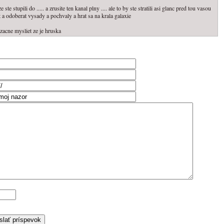
te stupili do ..... a zrusite ten kanal plny .... ale to by ste stratili asi glanc pred tou vasou
a odoberat vysady a pochvaly a hrat sa na krala galaxie
zacne mysliet ze je hruska