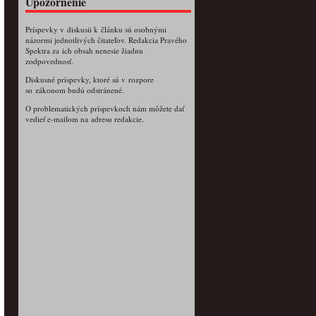
Upozornenie
Príspevky v diskusii k článku sú osobnými
názormi jednotlivých čitateľov. Redakcia Pravého
Spektra za ich obsah nenesie žiadnu
zodpovednosť.
Diskusné príspevky, ktoré sú v rozpore
so zákonom budú odstránené.
O problematických príspevkoch nám môžete dať
vedieť e-mailom na adresu redakcie.