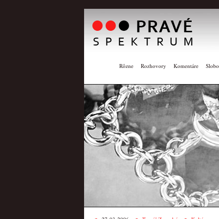
Rôzne
Rozhovory
Komentáre
Slobo