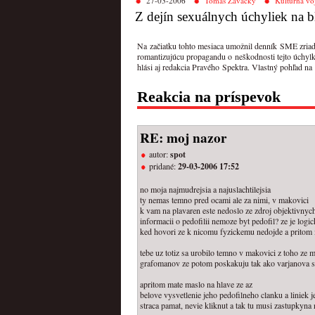
27-03-2006
Tomáš Zavacký
Kultúrna vo
Z dejín sexuálnych úchyliek na
Na začiatku tohto mesiaca umožnil denník SME zriadiť
romantizujúcu propagandu o neškodnosti tejto úchylk
hlási aj redakcia Pravého Spektra. Vlastný pohľad na
Reakcia na príspevok
RE: moj nazor
autor:
spot
pridané:
29-03-2006 17:52
no moja najmudrejsia a najuslachtilejsia
ty nemas temno pred ocami ale za nimi, v makovici
k vam na plavaren este nedoslo ze zdroj objektivnyc
informacii o pedofilii nemoze byt pedofil? ze je log
ked hovori ze k nicomu fyzickemu nedojde a pritom m
tebe uz totiz sa urobilo temno v makovici z toho ze
grafomanov ze potom poskakuju tak ako varjanova s
apritom mate maslo na hlave ze az
belove vysvetlenie jeho pedofilneho clanku a liniek je
straca pamat, nevie kliknut a tak tu musi zastupkyna