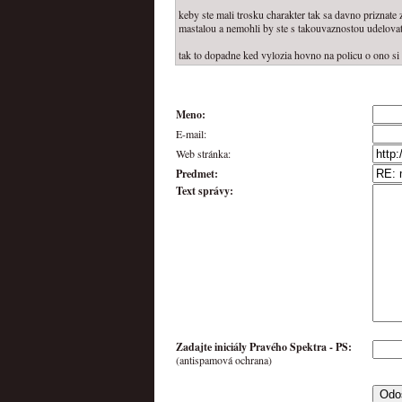
keby ste mali trosku charakter tak sa davno priznate ze s
mastalou a nemohli by ste s takouvaznostou udelovat 
tak to dopadne ked vylozia hovno na policu o ono si 
Meno:
E-mail:
Web stránka:
Predmet:
Text správy:
Zadajte iniciály Pravého Spektra -
PS
:
(antispamová ochrana)