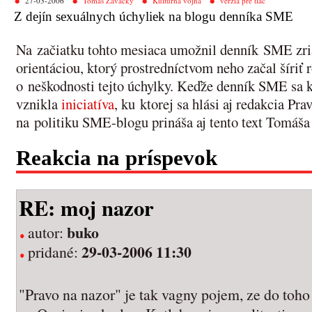
27-03-2006
Tomáš Zavacký
Kultúrna vojna
verzia pre tlač
Z dejín sexuálnych úchyliek na blogu denníka SME
Na začiatku tohto mesiaca umožnil denník SME zria
orientáciou, ktorý prostredníctvom neho začal šíri
o neškodnosti tejto úchylky. Keďže denník SME sa k 
vznikla
iniciatíva
, ku ktorej sa hlási aj redakcia Pr
na politiku SME-blogu prináša aj tento text Tomáš
Reakcia na príspevok
RE: moj nazor
buko
autor:
29-03-2006 11:30
pridané:
"Pravo na nazor" je tak vagny pojem, ze do toho