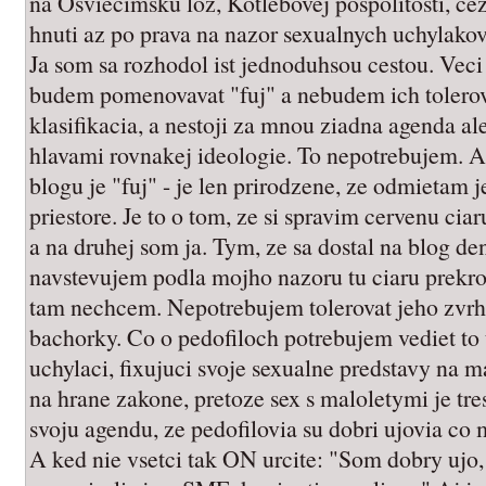
na Osviecimsku loz, Kotlebovej pospolitosti, ce
hnuti az po prava na nazor sexualnych uchylakov
Ja som sa rozhodol ist jednoduhsou cestou. Veci
budem pomenovavat "fuj" a nebudem ich tolerov
klasifikacia, a nestoji za mnou ziadna agenda 
hlavami rovnakej ideologie. To nepotrebujem. Ak
blogu je "fuj" - je len prirodzene, ze odmietam 
priestore. Je to o tom, ze si spravim cervenu ciar
a na druhej som ja. Tym, ze sa dostal na blog d
navstevujem podla mojho nazoru tu ciaru prekro
tam nechcem. Nepotrebujem tolerovat jeho zvrhlu
bachorky. Co o pedofiloch potrebujem vediet to 
uchylaci, fixujuci svoje sexualne predstavy na m
na hrane zakone, pretoze sex s maloletymi je tres
svoju agendu, ze pedofilovia su dobri ujovia co 
A ked nie vsetci tak ON urcite: "Som dobry ujo, 