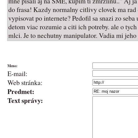
mne pisali aj na SME, kupim ti zmrzlinu.." Aj j
do frasa! Kazdy normalny citlivy clovek ma rad
vypisovat po internete? Pedofil sa snazi zo seba u
detom viac rozumie a citi ich potreby. ale o tych
mlci. Je to nechutny manipulator. Vadia mi jeho 
Meno:
E-mail:
Web stránka:
Predmet:
Text správy: