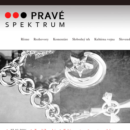
Rôzne
Rozhovory
Komentáre
Slobodný trh
Kultúrna vojna
Slovens