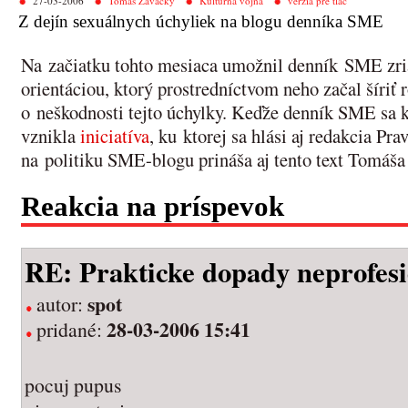
27-03-2006
Tomáš Zavacký
Kultúrna vojna
verzia pre tlač
Z dejín sexuálnych úchyliek na blogu denníka SME
Na začiatku tohto mesiaca umožnil denník SME zria
orientáciou, ktorý prostredníctvom neho začal šíri
o neškodnosti tejto úchylky. Keďže denník SME sa k 
vznikla
iniciatíva
, ku ktorej sa hlási aj redakcia Pr
na politiku SME-blogu prináša aj tento text Tomáš
Reakcia na príspevok
RE: Prakticke dopady neprofesi
spot
autor:
28-03-2006 15:41
pridané:
pocuj pupus