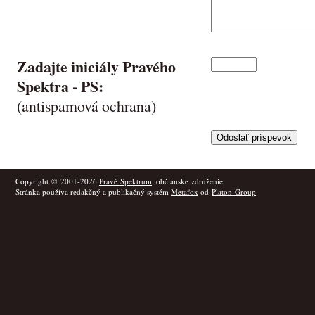
Zadajte iniciály Pravého
Spektra -
PS
:
(antispamová ochrana)
Copyright © 2001-2026
Pravé Spektrum
, občianske združenie
Stránka používa redakčný a publikačný systém
Metafox
od
Platon Group