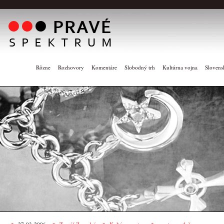
Rôzne
Rozhovory
Komentáre
Slobodný trh
Kultúrna vojna
Slovens