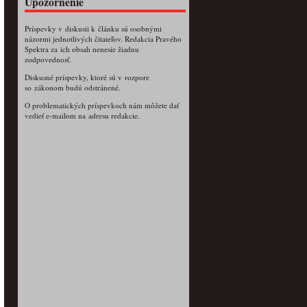
Upozornenie
Príspevky v diskusii k článku sú osobnými
názormi jednotlivých čitateľov. Redakcia Pravého
Spektra za ich obsah nenesie žiadnu
zodpovednosť.
Diskusné príspevky, ktoré sú v rozpore
so zákonom budú odstránené.
O problematických príspevkoch nám môžete dať
vedieť e-mailom na adresu redakcie.