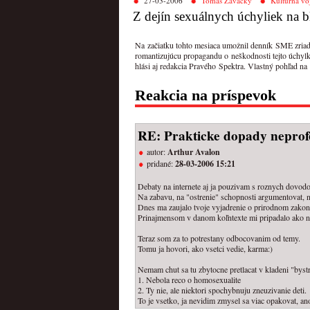
27-03-2006
Tomáš Zavacký
Kultúrna vo
Z dejín sexuálnych úchyliek na
Na začiatku tohto mesiaca umožnil denník SME zriadiť
romantizujúcu propagandu o neškodnosti tejto úchylk
hlási aj redakcia Pravého Spektra. Vlastný pohľad na
Reakcia na príspevok
RE: Prakticke dopady neprofe
autor:
Arthur Avalon
pridané:
28-03-2006 15:21
Debaty na internete aj ja pouzivam s roznych dovodo
Na zabavu, na "ostrenie" schopnosti argumentovat, na
Dnes ma zaujalo tvoje vyjadrenie o prirodnom zakon
Prinajmensom v danom koľntexte mi pripadalo ako nem
Teraz som za to potrestany odbocovanim od temy.
Tomu ja hovori, ako vsetci vedie, karma:)
Nemam chut sa tu zbytocne pretlacat v kladeni "bystry
1. Nebola reco o homosexualite
2. Ty nie, ale niektori spochybnuju zneuzivanie deti.
To je vsetko, ja nevidim zmysel sa viac opakovat, a