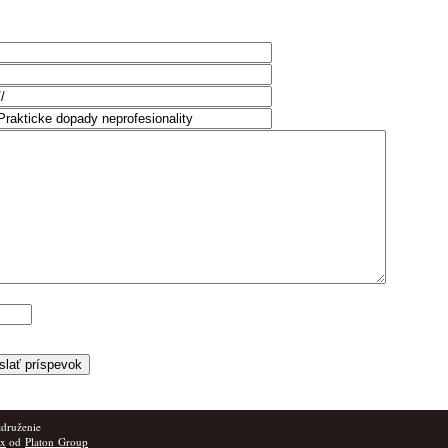
združenie
ox
od
Platon Group