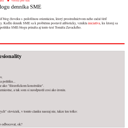
jna
verzia pre tlač
 blogu denníka SME
 blog človeku s pedofilnou orientáciou, ktorý prostredníctvom neho začal šíriť
y. Keďže denník SME sa k problému postavil alibisticky, vznikla
iniciatíva
, ku ktorej sa
 politiku SME-blogu prináša aj tento text Tomáša Zavackého.
sionality
v.
 politiku...
e ako "filozofickom konstrukte".
iestne, a tak som si neodpustil cosi ako ironiu.
ch" sloviciek, v tomto clanku naozaj nie, takze len tolko:
no odbocovat, ok?