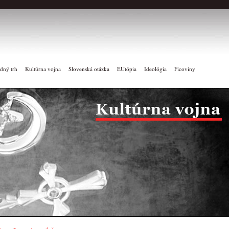
dný trh
Kultúrna vojna
Slovenská otázka
EUtópia
Ideológia
Ficoviny