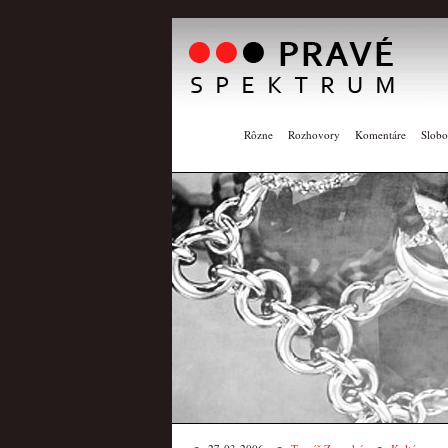
Rôzne
Rozhovory
Komentáre
Slobo