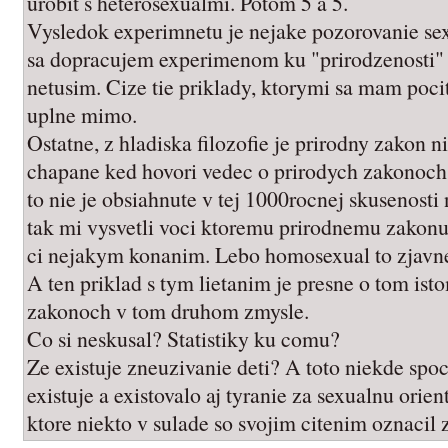
urobit s heterosexualmi. Potom 5 a 5.
Vysledok experimnetu je nejake pozorovanie se
sa dopracujem experimenom ku "prirodzenosti" r
netusim. Cize tie priklady, ktorymi sa mam poc
uplne mimo.
Ostatne, z hladiska filozofie je prirodny zakon 
chapane ked hovori vedec o prirodych zakonoch
to nie je obsiahnute v tej 1000rocnej skusenosti 
tak mi vysvetli voci ktoremu prirodnemu zakonu 
ci nejakym konanim. Lebo homosexual to zjavn
A ten priklad s tym lietanim je presne o tom ist
zakonoch v tom druhom zmysle.
Co si neskusal? Statistiky ku comu?
Ze existuje zneuzivanie deti? A toto niekde 
existuje a existovalo aj tyranie za sexualnu orien
ktore niekto v sulade so svojim citenim oznacil 