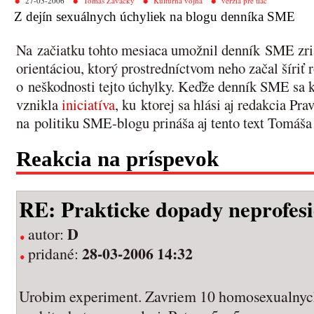
27-03-2006
Tomáš Zavacký
Kultúrna vojna
verzia pre tlač
Z dejín sexuálnych úchyliek na blogu denníka SME
Na začiatku tohto mesiaca umožnil denník SME zria
orientáciou, ktorý prostredníctvom neho začal šíri
o neškodnosti tejto úchylky. Keďže denník SME sa k 
vznikla
iniciatíva
, ku ktorej sa hlási aj redakcia Pr
na politiku SME-blogu prináša aj tento text Tomáš
Reakcia na príspevok
RE: Prakticke dopady neprofesi
D
autor:
28-03-2006 14:32
pridané:
Urobim experiment. Zavriem 10 homosexualnych l