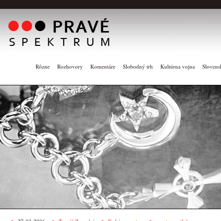
Rôzne
Rozhovory
Komentáre
Slobodný trh
Kultúrna vojna
Slovens