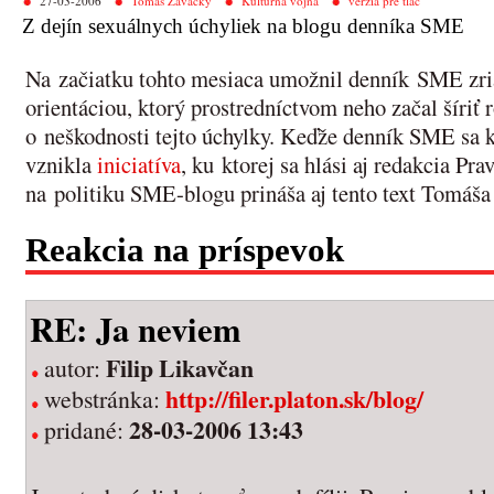
27-03-2006
Tomáš Zavacký
Kultúrna vojna
verzia pre tlač
Z dejín sexuálnych úchyliek na blogu denníka SME
Na začiatku tohto mesiaca umožnil denník SME zria
orientáciou, ktorý prostredníctvom neho začal šíri
o neškodnosti tejto úchylky. Keďže denník SME sa k 
vznikla
iniciatíva
, ku ktorej sa hlási aj redakcia Pr
na politiku SME-blogu prináša aj tento text Tomáš
Reakcia na príspevok
RE: Ja neviem
Filip Likavčan
autor:
http://filer.platon.sk/blog/
webstránka:
28-03-2006 13:43
pridané: