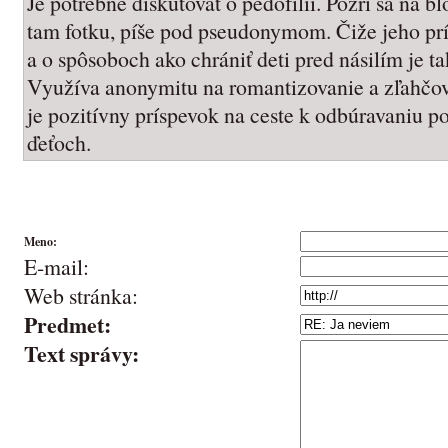
Je potrebné diskutovať o pedofílii. Pozri sa na 
tam fotku, píše pod pseudonymom. Čiže jeho prís
a o spôsoboch ako chrániť deti pred násilím je 
Využíva anonymitu na romantizovanie a zľahčova
je pozitívny príspevok na ceste k odbúravaniu p
ďeťoch.
Meno:
E-mail:
Web stránka:
Predmet:
Text správy: