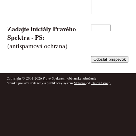
Zadajte iniciály Pravého
Spektra -
PS
:
(antispamová ochrana)
Copyright © 2001-2026
Pravé Spektrum
, občianske združenie
Stránka používa redakčný a publikačný systém
Metafox
od
Platon Group