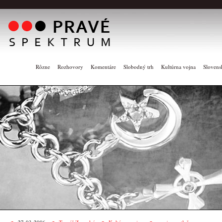
Rôzne
Rozhovory
Komentáre
Slobodný trh
Kultúrna vojna
Slovens