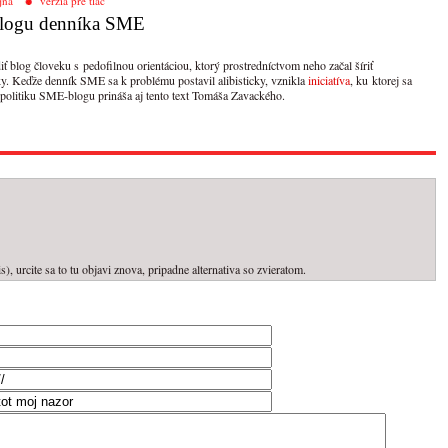
jna
verzia pre tlač
 blogu denníka SME
 blog človeku s pedofilnou orientáciou, ktorý prostredníctvom neho začal šíriť
y. Keďže denník SME sa k problému postavil alibisticky, vznikla
iniciatíva
, ku ktorej sa
 politiku SME-blogu prináša aj tento text Tomáša Zavackého.
, urcite sa to tu objavi znova, pripadne alternativa so zvieratom.