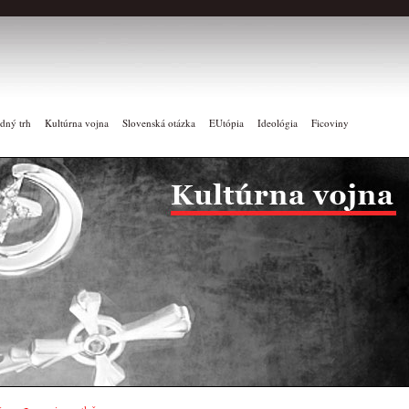
dný trh
Kultúrna vojna
Slovenská otázka
EUtópia
Ideológia
Ficoviny