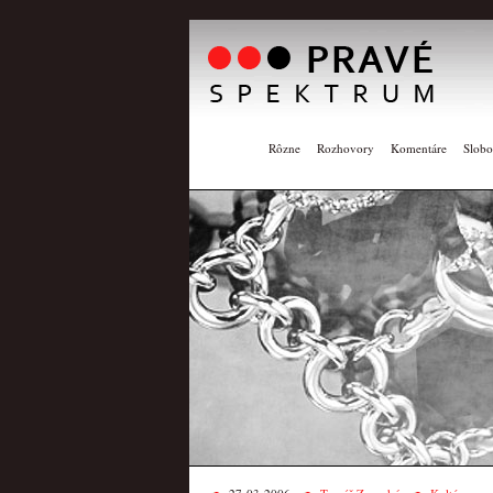
Rôzne
Rozhovory
Komentáre
Slobo