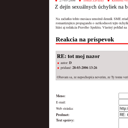
27-03-2006
Tomáš Zavacký
Kultúrna vo
Z dejín sexuálnych úchyliek na
Na začiatku tohto mesiaca umožnil denník SME zriadiť
romantizujúcu propagandu o neškodnosti tejto úchylk
hlási aj redakcia Pravého Spektra. Vlastný pohľad na
Reakcia na príspevok
RE: tot moj nazor
autor:
D
pridané:
28-03-2006 13:26
Obavam sa, ze nepochopi(a neverim, ze Ty tomu veris)
Meno:
E-mail:
Web stránka:
Predmet:
Text správy: