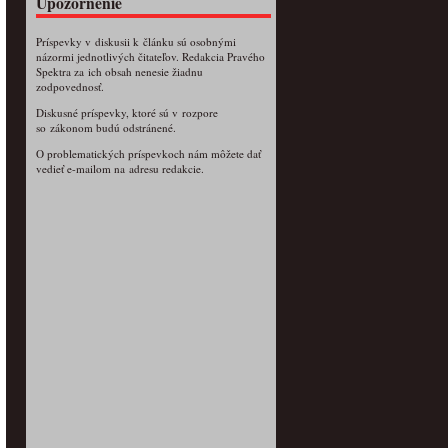
Upozornenie
Príspevky v diskusii k článku sú osobnými
názormi jednotlivých čitateľov. Redakcia Pravého
Spektra za ich obsah nenesie žiadnu
zodpovednosť.
Diskusné príspevky, ktoré sú v rozpore
so zákonom budú odstránené.
O problematických príspevkoch nám môžete dať
vedieť e-mailom na adresu redakcie.