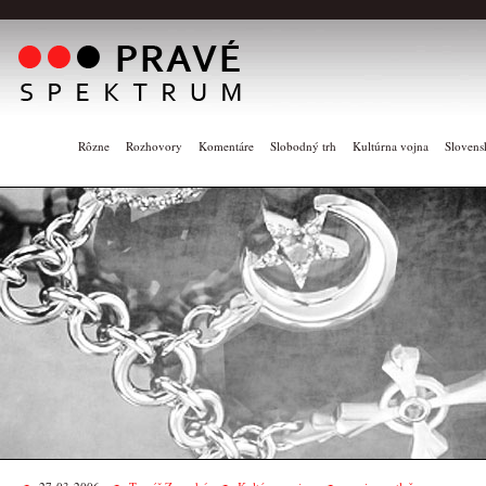
Rôzne
Rozhovory
Komentáre
Slobodný trh
Kultúrna vojna
Slovens