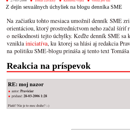
27-03-2006
Tomáš Zavacký
Kultúrna vojna
verzia pre tlač
Z dejín sexuálnych úchyliek na blogu denníka SME
Na začiatku tohto mesiaca umožnil denník SME zria
orientáciou, ktorý prostredníctvom neho začal šíri
o neškodnosti tejto úchylky. Keďže denník SME sa k 
vznikla
iniciatíva
, ku ktorej sa hlási aj redakcia Pr
na politiku SME-blogu prináša aj tento text Tomáš
Reakcia na príspevok
RE: moj nazor
autor:
Praviciar
pridané:
28-03-2006 1:28
Platit? Nie je to moc drahe? :-)