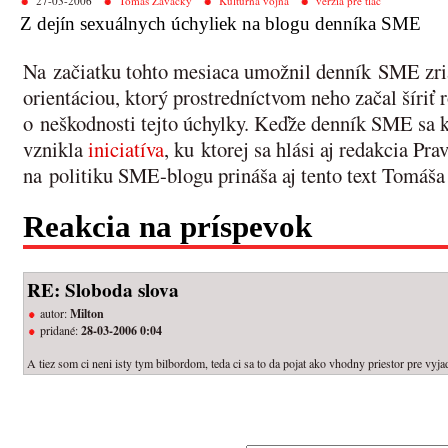
27-03-2006
Tomáš Zavacký
Kultúrna vojna
verzia pre tlač
Z dejín sexuálnych úchyliek na blogu denníka SME
Na začiatku tohto mesiaca umožnil denník SME zria
orientáciou, ktorý prostredníctvom neho začal šíri
o neškodnosti tejto úchylky. Keďže denník SME sa k 
vznikla
iniciatíva
, ku ktorej sa hlási aj redakcia Pr
na politiku SME-blogu prináša aj tento text Tomáš
Reakcia na príspevok
RE: Sloboda slova
autor:
Milton
pridané:
28-03-2006 0:04
A tiez som ci neni isty tym bilbordom, teda ci sa to da pojat ako vhodny priestor pre vyja