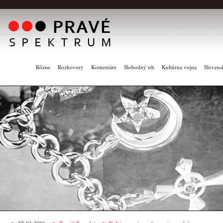
Rôzne
Rozhovory
Komentáre
Slobodný trh
Kultúrna vojna
Slovens