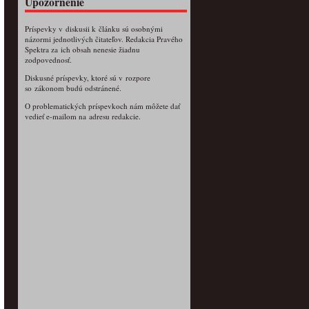
Upozornenie
Príspevky v diskusii k článku sú osobnými
názormi jednotlivých čitateľov. Redakcia Pravého
Spektra za ich obsah nenesie žiadnu
zodpovednosť.
Diskusné príspevky, ktoré sú v rozpore
so zákonom budú odstránené.
O problematických príspevkoch nám môžete dať
vedieť e-mailom na adresu redakcie.