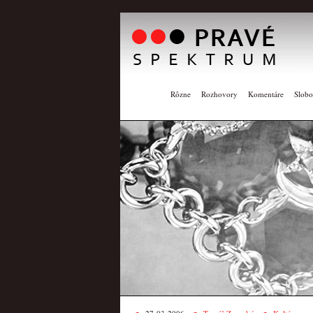
Rôzne
Rozhovory
Komentáre
Slobo