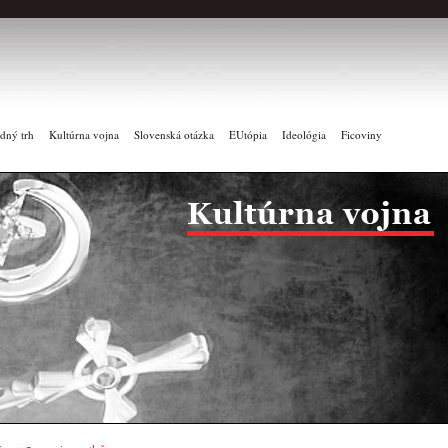
dný trh
Kultúrna vojna
Slovenská otázka
EUtópia
Ideológia
Ficoviny