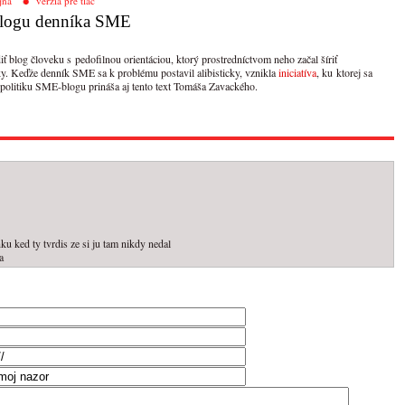
jna
verzia pre tlač
 blogu denníka SME
 blog človeku s pedofilnou orientáciou, ktorý prostredníctvom neho začal šíriť
y. Keďže denník SME sa k problému postavil alibisticky, vznikla
iniciatíva
, ku ktorej sa
 politiku SME-blogu prináša aj tento text Tomáša Zavackého.
nku ked ty tvrdis ze si ju tam nikdy nedal
a