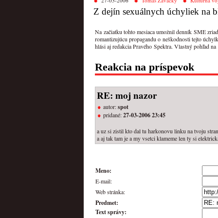
27-03-2006
Tomáš Zavacký
Kultúrna vo
Z dejín sexuálnych úchyliek na
Na začiatku tohto mesiaca umožnil denník SME zriadiť
romantizujúcu propagandu o neškodnosti tejto úchylk
hlási aj redakcia Pravého Spektra. Vlastný pohľad na
Reakcia na príspevok
RE: moj nazor
autor:
spot
pridané:
27-03-2006 23:45
a uz si zistil kto dal tu harkonovu linku na tvoju stra
a aj tak tam je a my vsetci klameme len ty si elektrick
Meno:
E-mail:
Web stránka:
Predmet:
Text správy: