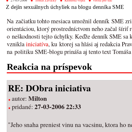
27-03-2006
Tomáš Zavacký
Kultúrna vojna
verzia pre tlač
Z dejín sexuálnych úchyliek na blogu denníka SME
Na začiatku tohto mesiaca umožnil denník SME zria
orientáciou, ktorý prostredníctvom neho začal šíri
o neškodnosti tejto úchylky. Keďže denník SME sa k 
vznikla
iniciatíva
, ku ktorej sa hlási aj redakcia Pr
na politiku SME-blogu prináša aj tento text Tomáš
Reakcia na príspevok
RE: DObra iniciativa
Milton
autor:
27-03-2006 22:33
pridané:
"Jeho snaha preniest vinu na vacsinu, ktora ho 