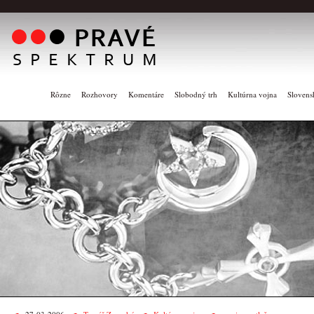
Rôzne
Rozhovory
Komentáre
Slobodný trh
Kultúrna vojna
Slovens