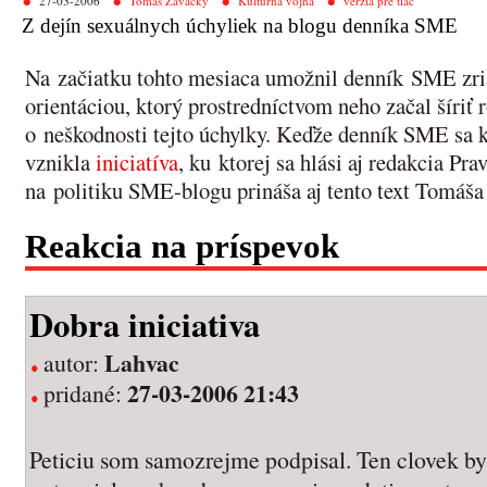
27-03-2006
Tomáš Zavacký
Kultúrna vojna
verzia pre tlač
Z dejín sexuálnych úchyliek na blogu denníka SME
Na začiatku tohto mesiaca umožnil denník SME zria
orientáciou, ktorý prostredníctvom neho začal šíri
o neškodnosti tejto úchylky. Keďže denník SME sa k 
vznikla
iniciatíva
, ku ktorej sa hlási aj redakcia Pr
na politiku SME-blogu prináša aj tento text Tomáš
Reakcia na príspevok
Dobra iniciativa
Lahvac
autor:
27-03-2006 21:43
pridané:
Peticiu som samozrejme podpisal. Ten clovek by s