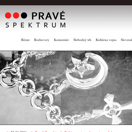
Rôzne
Rozhovory
Komentáre
Slobodný trh
Kultúrna vojna
Slovens