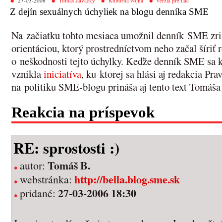
27-03-2006
Tomáš Zavacký
Kultúrna vojna
verzia pre tlač
Z dejín sexuálnych úchyliek na blogu denníka SME
Na začiatku tohto mesiaca umožnil denník SME zria
orientáciou, ktorý prostredníctvom neho začal šíri
o neškodnosti tejto úchylky. Keďže denník SME sa k 
vznikla
iniciatíva
, ku ktorej sa hlási aj redakcia Pr
na politiku SME-blogu prináša aj tento text Tomáš
Reakcia na príspevok
RE: sprostosti :)
Tomáš B.
autor:
http://bella.blog.sme.sk
webstránka:
27-03-2006 18:30
pridané: