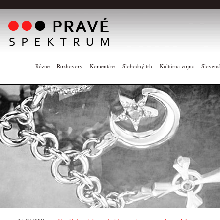
Rôzne
Rozhovory
Komentáre
Slobodný trh
Kultúrna vojna
Slovens