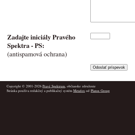
Zadajte iniciály Pravého
Spektra -
PS
:
(antispamová ochrana)
Copyright © 2001-2026
Pravé Spektrum
, občianske združenie
Stránka používa redakčný a publikačný systém
Metafox
od
Platon Group