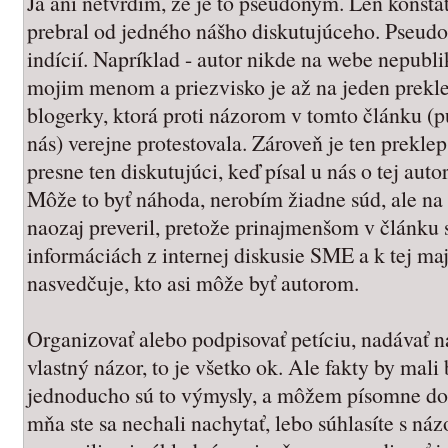
Ja ani netvrdím, že je to pseudonym. Len konštat
prebral od jedného nášho diskutujúceho. Pseud
indícií. Napríklad - autor nikde na webe nepubl
mojim menom a priezvisko je až na jeden prekl
blogerky, ktorá proti názorom v tomto článku 
nás) verejne protestovala. Zároveň je ten preklep 
presne ten diskutujúci, keď písal u nás o tej au
Môže to byť náhoda, nerobím žiadne súd, ale na
naozaj preveril, pretože prinajmenšom v článku 
informáciách z internej diskusie SME a k tej majú
nasvedčuje, kto asi môže byť autorom.
Organizovať alebo podpisovať petíciu, nadávať 
vlastný názor, to je všetko ok. Ale fakty by mali 
jednoducho sú to výmysly, a môžem písomne dolo
mňa ste sa nechali nachytať, lebo súhlasíte s náz