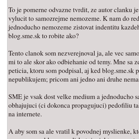
To je pomerne odvazne tvrdit, ze autor clanku 
vylucit to samozrejme nemozeme. K nam do reda
jednoducho nemozeme zistovat indentitu kazdeho 
blog.sme.sk to robite ako?
Tento clanok som nezverejnoval ja, ale vec sam
mi to ale skor ako odbiehanie od temy. Mne sa z
peticia, ktoru som podpisal, aj ked blog.sme.sk 
nepublikujem; pricom ani jedno ani druhe nema
SME je vsak dost velke medium a jednoducho sa
obhajujuci (ci dokonca propagujuci) pedofiliu 
na internete.
A aby som sa ale vratil k povodnej myslienke, kt