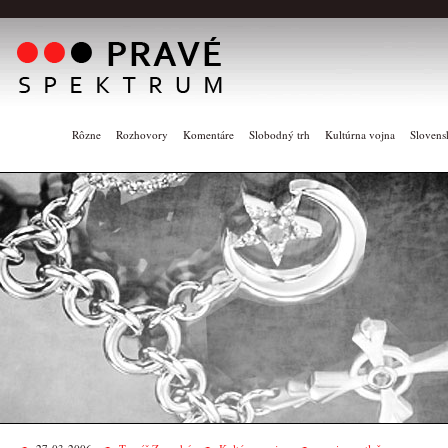
Rôzne
Rozhovory
Komentáre
Slobodný trh
Kultúrna vojna
Slovens