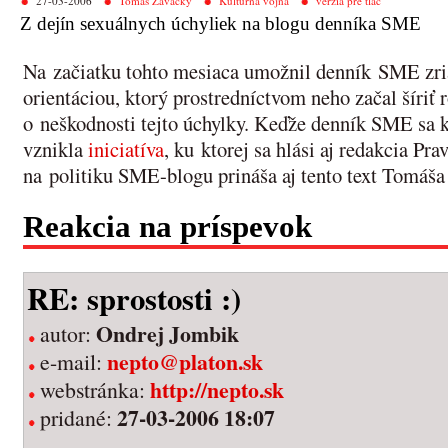
27-03-2006
Tomáš Zavacký
Kultúrna vojna
verzia pre tlač
Z dejín sexuálnych úchyliek na blogu denníka SME
Na začiatku tohto mesiaca umožnil denník SME zria
orientáciou, ktorý prostredníctvom neho začal šíri
o neškodnosti tejto úchylky. Keďže denník SME sa k 
vznikla
iniciatíva
, ku ktorej sa hlási aj redakcia Pr
na politiku SME-blogu prináša aj tento text Tomáš
Reakcia na príspevok
RE: sprostosti :)
Ondrej Jombik
autor:
nepto@platon.sk
e-mail:
http://nepto.sk
webstránka:
27-03-2006 18:07
pridané: