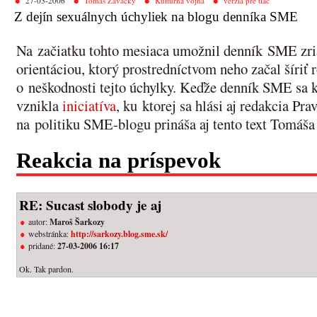
27-03-2006
Tomáš Zavacký
Kultúrna vojna
verzia pre tlač
Z dejín sexuálnych úchyliek na blogu denníka SME
Na začiatku tohto mesiaca umožnil denník SME zria
orientáciou, ktorý prostredníctvom neho začal šíri
o neškodnosti tejto úchylky. Keďže denník SME sa k 
vznikla
iniciatíva
, ku ktorej sa hlási aj redakcia Pr
na politiku SME-blogu prináša aj tento text Tomáš
Reakcia na príspevok
RE: Sucast slobody je aj
autor:
Maroš Šarkozy
webstránka:
http://sarkozy.blog.sme.sk/
pridané:
27-03-2006 16:17
Ok. Tak pardon.