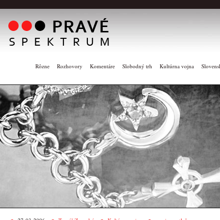
Rôzne
Rozhovory
Komentáre
Slobodný trh
Kultúrna vojna
Slovens