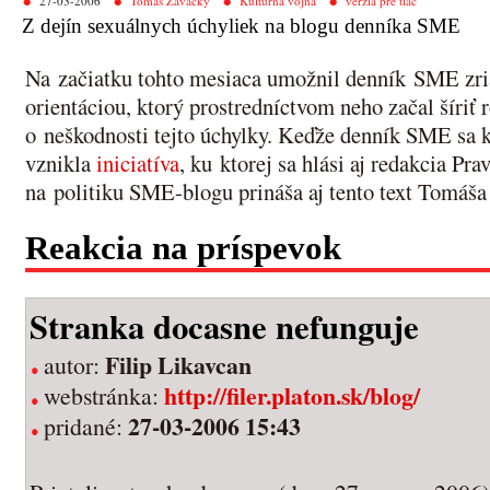
27-03-2006
Tomáš Zavacký
Kultúrna vojna
verzia pre tlač
Z dejín sexuálnych úchyliek na blogu denníka SME
Na začiatku tohto mesiaca umožnil denník SME zria
orientáciou, ktorý prostredníctvom neho začal šíri
o neškodnosti tejto úchylky. Keďže denník SME sa k 
vznikla
iniciatíva
, ku ktorej sa hlási aj redakcia Pr
na politiku SME-blogu prináša aj tento text Tomáš
Reakcia na príspevok
Stranka docasne nefunguje
Filip Likavcan
autor:
http://filer.platon.sk/blog/
webstránka:
27-03-2006 15:43
pridané: