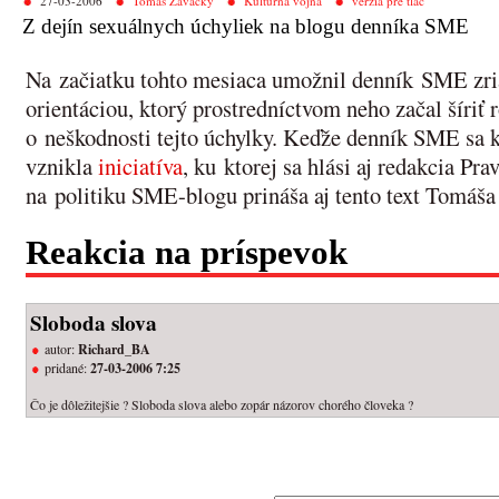
27-03-2006
Tomáš Zavacký
Kultúrna vojna
verzia pre tlač
Z dejín sexuálnych úchyliek na blogu denníka SME
Na začiatku tohto mesiaca umožnil denník SME zria
orientáciou, ktorý prostredníctvom neho začal šíri
o neškodnosti tejto úchylky. Keďže denník SME sa k 
vznikla
iniciatíva
, ku ktorej sa hlási aj redakcia Pr
na politiku SME-blogu prináša aj tento text Tomáš
Reakcia na príspevok
Sloboda slova
autor:
Richard_BA
pridané:
27-03-2006 7:25
Čo je dôležitejšie ? Sloboda slova alebo zopár názorov chorého človeka ?