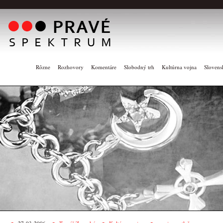
Rôzne
Rozhovory
Komentáre
Slobodný trh
Kultúrna vojna
Slovens