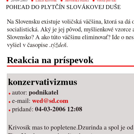
20-09-2005
Lukáš Krivošík
Slovenská otázka
verzia pre tlač
POHĽAD DO PLYTČÍN SLOVÁKOVEJ DUŠE
Na Slovensku existuje voličská väčšina, ktorá sa dá 
socialistická. Aký je jej pôvod, myšlienkové vzorce a
Slovensko? A ako túto väčšinu eliminovať? Ide o nes
vyšiel v časopise
.týždeň
.
Reakcia na príspevok
konzervativizmus
podnikatel
autor:
wed@sd.com
e-mail:
04-03-2006 12:08
pridané:
Krivosik mas to popletene.Dzurinda a spol je o