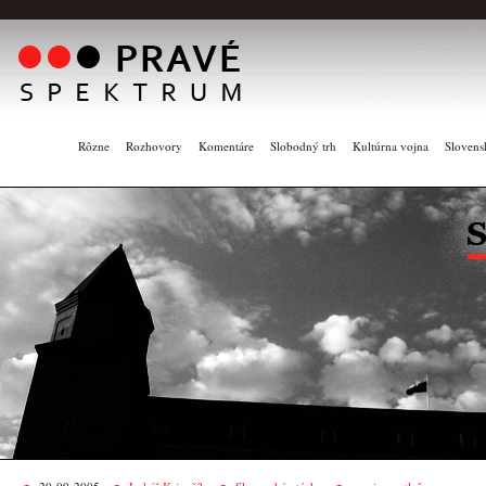
Rôzne
Rozhovory
Komentáre
Slobodný trh
Kultúrna vojna
Slovens