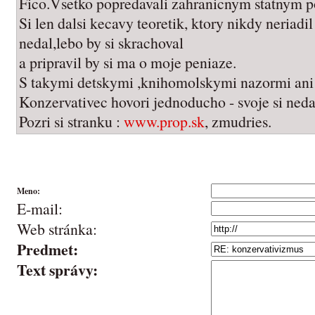
Fico.Vsetko popredavali zahranicnym statnym po
Si len dalsi kecavy teoretik, ktory nikdy neriadil
nedal,lebo by si skrachoval
a pripravil by si ma o moje peniaze.
S takymi detskymi ,knihomolskymi nazormi ani 
Konzervativec hovori jednoducho - svoje si ned
Pozri si stranku :
www.prop.sk
, zmudries.
Meno:
E-mail:
Web stránka:
Predmet:
Text správy: