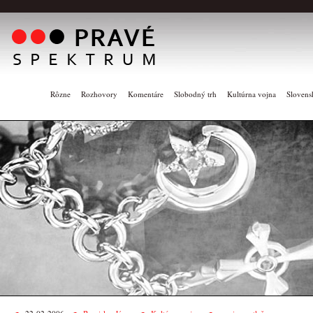
Rôzne
Rozhovory
Komentáre
Slobodný trh
Kultúrna vojna
Slovens