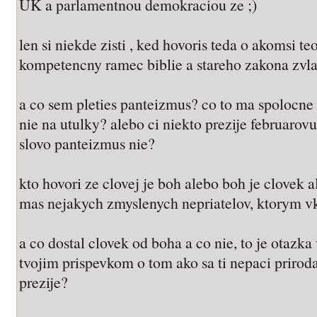
UK a parlamentnou demokraciou ze ;)
len si niekde zisti , ked hovoris teda o akomsi t
kompetencny ramec biblie a stareho zakona zvla
a co sem pleties panteizmus? co to ma spolocne 
nie na utulky? alebo ci niekto prezije februaro
slovo panteizmus nie?
kto hovori ze clovej je boh alebo boh je clovek 
mas nejakych zmyslenych nepriatelov, ktorym vk
a co dostal clovek od boha a co nie, to je otazka
tvojim prispevkom o tom ako sa ti nepaci priroda
prezije?