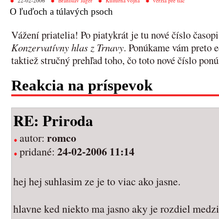
22-02-2006
Branislav Jáger
Kultúrna vojna
verzia pre tlač
O ľuďoch a túlavých psoch
Vážení priatelia! Po piatykrát je tu nové číslo časop
Konzervatívny hlas z Trnavy
. Ponúkame vám preto ed
taktiež stručný prehľad toho, čo toto nové číslo ponú
Reakcia na príspevok
RE: Priroda
romco
autor:
24-02-2006 11:14
pridané:
hej hej suhlasim ze je to viac ako jasne.
hlavne ked niekto ma jasno aky je rozdiel medz