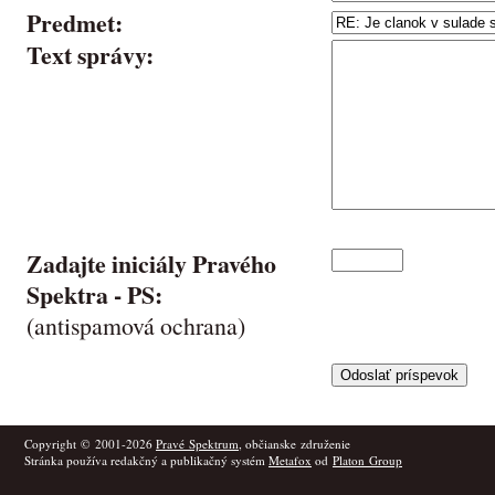
Predmet:
Text správy:
Zadajte iniciály Pravého
Spektra -
PS
:
(antispamová ochrana)
Copyright © 2001-2026
Pravé Spektrum
, občianske združenie
Stránka používa redakčný a publikačný systém
Metafox
od
Platon Group