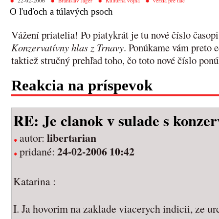
22-02-2006
Branislav Jáger
Kultúrna vojna
verzia pre tlač
O ľuďoch a túlavých psoch
Vážení priatelia! Po piatykrát je tu nové číslo časop
Konzervatívny hlas z Trnavy
. Ponúkame vám preto ed
taktiež stručný prehľad toho, čo toto nové číslo ponú
Reakcia na príspevok
RE: Je clanok v sulade s konze
libertarian
autor:
24-02-2006 10:42
pridané:
Katarina :
I. Ja hovorim na zaklade viacerych indicii, ze ur