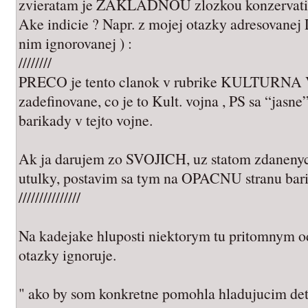
zvieratam je ZAKLADNOU zlozkou konzervati
Ake indicie ? Napr. z mojej otazky adresovanej
nim ignorovanej ) :
////////
PRECO je tento clanok v rubrike KULTURNA 
zadefinovane, co je to Kult. vojna , PS sa “jasne
barikady v tejto vojne.
Ak ja darujem zo SVOJICH, uz statom zdanenych
utulky, postavim sa tym na OPACNU stranu ba
///////////////
Na kadejake hluposti niektorym tu pritomnym o
otazky ignoruje.
" ako by som konkretne pomohla hladujucim det