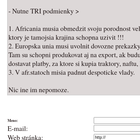
- Nutne TRI podmienky >
1. Africania musia obmedzit svoju porodnost vel
ktory je tamojsia krajina schopna uzivit !!!
2. Europska unia musi uvolnit dovozne prekazky 
Tam su schopni produkovat aj na export, ak budu
dostavat platby, za ktore si kupia traktory, naftu, h
3. V afr.statoch misia padnut despoticke vlady.
Nic ine im nepomoze.
Meno:
E-mail:
Web stránka: