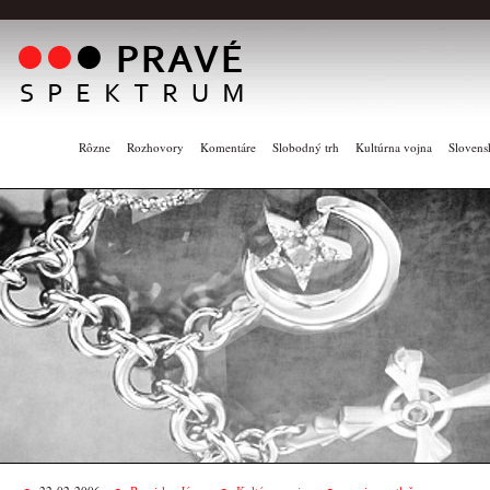
Rôzne
Rozhovory
Komentáre
Slobodný trh
Kultúrna vojna
Slovens