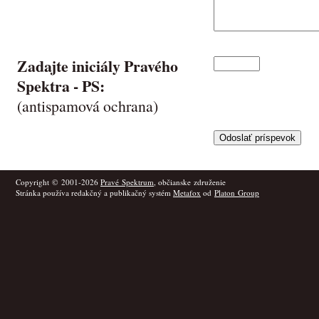
Zadajte iniciály Pravého
Spektra -
PS
:
(antispamová ochrana)
Copyright © 2001-2026
Pravé Spektrum
, občianske združenie
Stránka používa redakčný a publikačný systém
Metafox
od
Platon Group