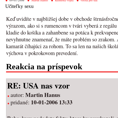
09-01-2006
Martin Hanus
Kultúrna vojna
verzia pre tlač
Učiteľky sexu
Keď uvidíte v najbližšej dobe v obchode štrnásťroč
výrazom, ako si s rumencom v tvári vyberá z regálu 
kladie do košíka a zahanbene sa potáca k prekvapen
nevyhnutne znamenať, že máte problém so zrakom. An
kamarát číhajúci za rohom. To sa len na našich škol
výchova v pokrokovom prevedení.
Reakcia na príspevok
RE: USA nas vzor
Martin Hanus
autor:
10-01-2006 13:33
pridané: