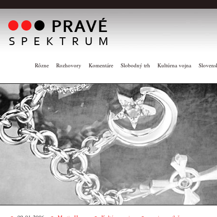
Rôzne
Rozhovory
Komentáre
Slobodný trh
Kultúrna vojna
Slovens