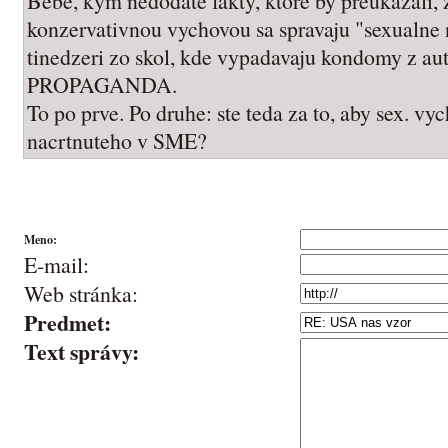
Bebe, kym nedodate fakty, ktore by preukazali, ze
konzervativnou vychovou sa spravaju "sexualne
tinedzeri zo skol, kde vypadavaju kondomy z aut
PROPAGANDA.
To po prve. Po druhe: ste teda za to, aby sex. v
nacrtnuteho v SME?
Meno:
E-mail:
Web stránka:
Predmet:
Text správy: