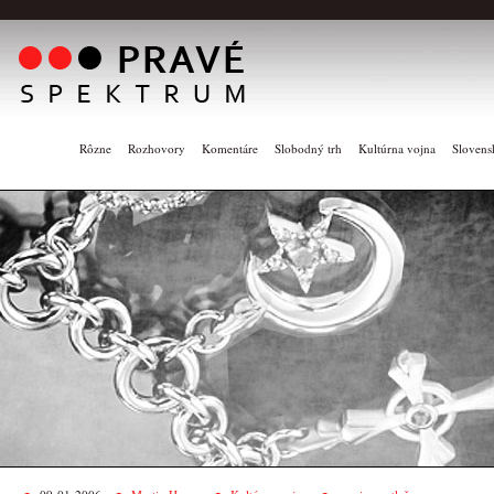
Rôzne
Rozhovory
Komentáre
Slobodný trh
Kultúrna vojna
Slovens