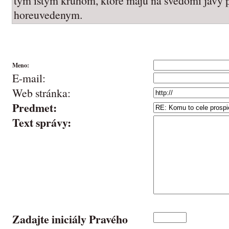
tym istym kruhom, ktore maju na svedomi javy 
horeuvedenym.
Meno:
E-mail:
Web stránka:
Predmet:
Text správy:
Zadajte iniciály Pravého