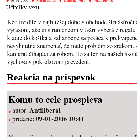
09-01-2006
Martin Hanus
Kultúrna vojna
verzia pre tlač
Učiteľky sexu
Keď uvidíte v najbližšej dobe v obchode štrnásťroč
výrazom, ako si s rumencom v tvári vyberá z regálu 
kladie do košíka a zahanbene sa potáca k prekvapen
nevyhnutne znamenať, že máte problém so zrakom. An
kamarát číhajúci za rohom. To sa len na našich škol
výchova v pokrokovom prevedení.
Reakcia na príspevok
Komu to cele prospieva
Antiliberal
autor:
09-01-2006 10:41
pridané: