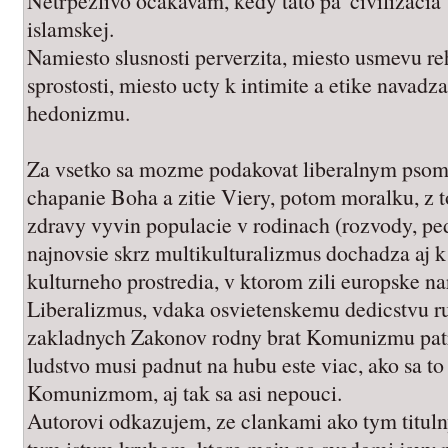
Netrpezlivo ocakavam, kedy tato pa"civilizacia" 
islamskej.
Namiesto slusnosti perverzita, miesto usmevu re
sprostosti, miesto ucty k intimite a etike nava
hedonizmu.
Za vsetko sa mozme podakovat liberalnym psom 
chapanie Boha a zitie Viery, potom moralku, z t
zdravy vyvin populacie v rodinach (rozvody, ped
najnovsie skrz multikulturalizmus dochadza aj 
kulturneho prostredia, v ktorom zili europske na
Liberalizmus, vdaka osvietenskemu dedicstvu r
zakladnych Zakonov rodny brat Komunizmu patri 
ludstvo musi padnut na hubu este viac, ako sa to 
Komunizmom, aj tak sa asi nepouci.
Autorovi odkazujem, ze clankami ako tym tituln