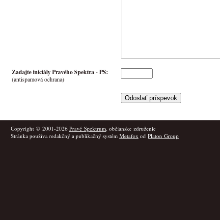
Zadajte iniciály Pravého Spektra -
PS
:
(antispamová ochrana)
Copyright © 2001-2026
Pravé Spektrum
, občianske združenie
Stránka používa redakčný a publikačný systém
Metafox
od
Platon Group