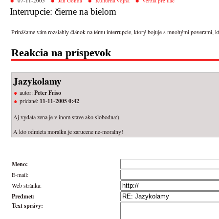
07-11-2005
Ján Gonda
Kultúrna vojna
verzia pre tlač
Interrupcie: čierne na bielom
Prinášame vám rozsiahly článok na tému interrupcie, ktorý bojuje s mnohými poverami, ktoré
Reakcia na príspevok
Jazykolamy
autor:
Peter Friso
pridané:
11-11-2005 0:42
Aj vydata zena je v inom stave ako slobodna;)
A kto odmieta moralku je zarucene ne-moralny!
Meno:
E-mail:
Web stránka:
Predmet:
Text správy: