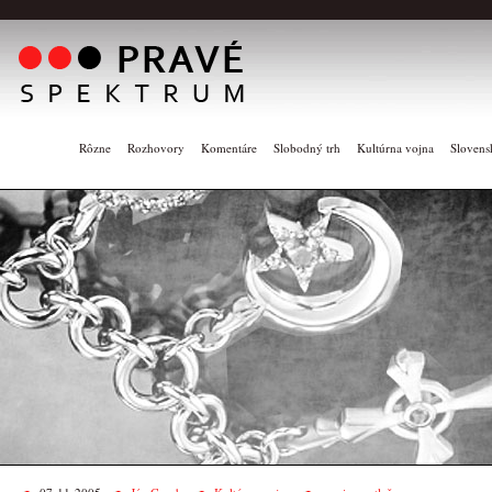
Rôzne
Rozhovory
Komentáre
Slobodný trh
Kultúrna vojna
Slovens