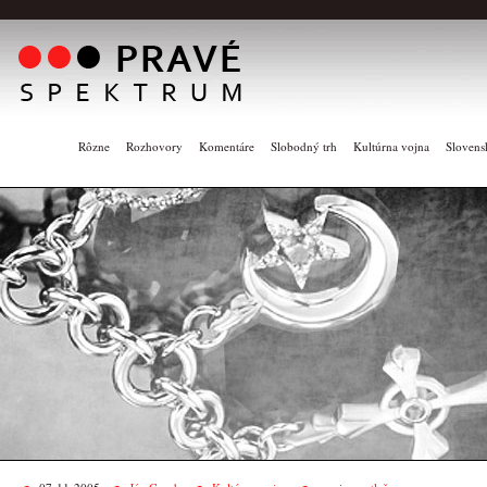
Rôzne
Rozhovory
Komentáre
Slobodný trh
Kultúrna vojna
Slovens