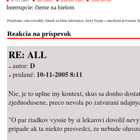
07-11-2005
Ján Gonda
Kultúrna vojna
verzia pre tlač
Interrupcie: čierne na bielom
Prinášame vám rozsiahly článok na tému interrupcie, ktorý bojuje s mnohými poverami, ktoré
Reakcia na príspevok
RE: ALL
D
autor:
10-11-2005 8:11
pridané:
Nie, je to uplne iny kontext, skus sa donho dosta
zjednodusene, preco nevola po zatvarani udajny
"O par riadkov vyssie by si lekarovi dovolil nev
pripade ak ta niekto presvedci, ze nebude ohroz