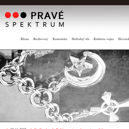
Rôzne
Rozhovory
Komentáre
Slobodný trh
Kultúrna vojna
Slovens