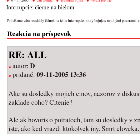
07-11-2005
Ján Gonda
Kultúrna vojna
verzia pre tlač
Interrupcie: čierne na bielom
Prinášame vám rozsiahly článok na tému interrupcie, ktorý bojuje s mnohými poverami, ktoré
Reakcia na príspevok
RE: ALL
D
autor:
09-11-2005 13:36
pridané:
Ake su dosledky mojich cinov, nazorov v diskus
zaklade coho? Citenie?
Ale ak hovoris o potratoch, tam su dosledky v zm
iste, ako ked vrazdi ktokolvek iny. Smrt cloveka.