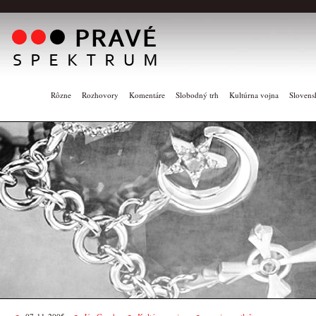
Rôzne
Rozhovory
Komentáre
Slobodný trh
Kultúrna vojna
Slovens