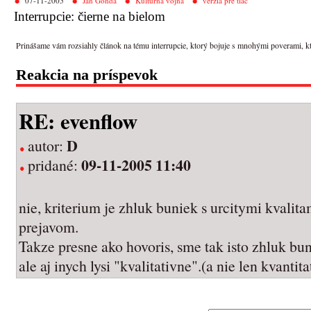
07-11-2005
Ján Gonda
Kultúrna vojna
verzia pre tlač
Interrupcie: čierne na bielom
Prinášame vám rozsiahly článok na tému interrupcie, ktorý bojuje s mnohými poverami, ktoré
Reakcia na príspevok
RE: evenflow
D
autor:
09-11-2005 11:40
pridané:
nie, kriterium je zhluk buniek s urcitymi kvalit
prejavom.
Takze presne ako hovoris, sme tak isto zhluk bu
ale aj inych lysi "kvalitativne".(a nie len kvanti