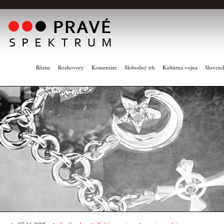
Rôzne
Rozhovory
Komentáre
Slobodný trh
Kultúrna vojna
Slovens