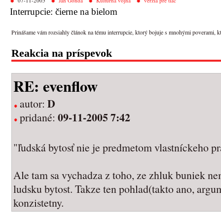
07-11-2005
Ján Gonda
Kultúrna vojna
verzia pre tlač
Interrupcie: čierne na bielom
Prinášame vám rozsiahly článok na tému interrupcie, ktorý bojuje s mnohými poverami, ktoré
Reakcia na príspevok
RE: evenflow
D
autor:
09-11-2005 7:42
pridané:
"ľudská bytosť nie je predmetom vlastníckeho p
Ale tam sa vychadza z toho, ze zhluk buniek ne
ludsku bytost. Takze ten pohlad(takto ano, argum
konzistetny.