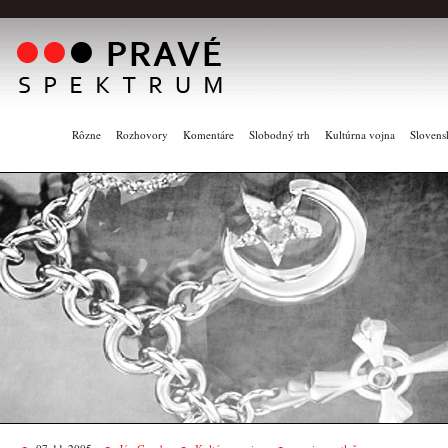
Rôzne
Rozhovory
Komentáre
Slobodný trh
Kultúrna vojna
Slovens