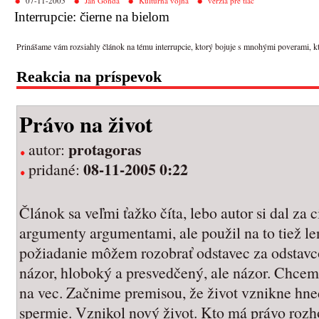
07-11-2005
Ján Gonda
Kultúrna vojna
verzia pre tlač
Interrupcie: čierne na bielom
Prinášame vám rozsiahly článok na tému interrupcie, ktorý bojuje s mnohými poverami, ktoré
Reakcia na príspevok
Právo na život
protagoras
autor:
08-11-2005 0:22
pridané:
Článok sa veľmi ťažko číta, lebo autor si dal za c
argumenty argumentami, ale použil na to tiež l
požiadanie môžem rozobrať odstavec za odstav
názor, hloboký a presvedčený, ale názor. Chcem
na vec. Začnime premisou, že život vznikne hneď
spermie. Vznikol nový život. Kto má právo rozh