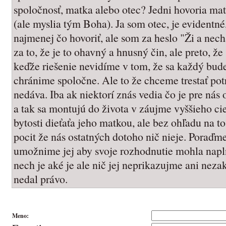
spoločnosť, matka alebo otec? Jedni hovoria mat
(ale myslia tým Boha). Ja som otec, je evidentn
najmenej čo hovoriť, ale som za heslo "Ži a nec
za to, že je to ohavný a hnusný čin, ale preto, 
keďže riešenie nevidíme v tom, že sa každý bude
chránime spoločne. Ale to že chceme trestať pot
nedáva. Iba ak niektorí znás vedia čo je pre nás 
a tak sa montujú do života v záujme vyššieho cieľ
bytosti dieťaťa jeho matkou, ale bez ohľadu na 
pocit že nás ostatných dotoho nič nieje. Poraďme
umožnime jej aby svoje rozhodnutie mohla napln
nech je aké je ale nič jej neprikazujme ani ne
nedal právo.
Meno: