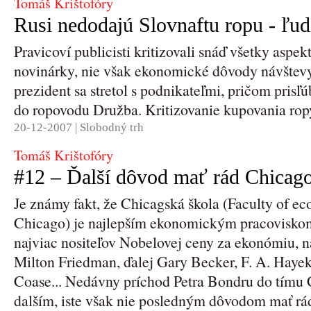
Tomáš Krištofóry
Rusi nedodajú Slovnaftu ropu - ľudi
Pravicoví publicisti kritizovali snáď všetky aspek
novinárky, nie však ekonomické dôvody návštev
prezident sa stretol s podnikateľmi, pričom prisľ
do ropovodu Družba. Kritizovanie kupovania ropy
20-12-2007 |
Slobodný trh
Tomáš Krištofóry
#12 – Ďalší dôvod mať rád Chicag
Je známy fakt, že Chicagská škola (Faculty of ec
Chicago) je najlepším ekonomickým pracoviskom
najviac nositeľov Nobelovej ceny za ekonómiu, 
Milton Friedman, ďalej Gary Becker, F. A. Hayek
Coase... Nedávny príchod Petra Bondru do tímu
dalším, iste však nie posledným dôvodom mať rá