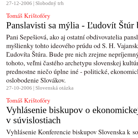
27-12-2006 |
Slobodný trh
Tomáš Krištofóry
Panslavisti sa mýlia - Ľudovít Štúr 
Pani Sepešiová, ako aj ostatní obdivovatelia pan
myšlienky tohto ideového prúdu od S. H. Vajansk
Ľudovíta Štúra. Bude pre nich zrejme nepríjemný
tohoto, veľmi častého archetypu slovenskej kultú
prednostne niečo úplne iné - politické, ekonomi
oslobodenie Slovákov.
27-10-2006 |
Slovenská otázka
Tomáš Krištofóry
Vyhlásenie biskupov o ekonomickej 
v súvislostiach
Vyhlásenie Konferencie biskupov Slovenska k so