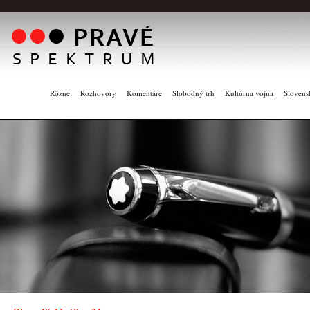
Rôzne
Rozhovory
Komentáre
Slobodný trh
Kultúrna vojna
Slovens