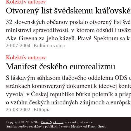
Kolektív autorov
Otvorený list švédskemu kráľovské
32 slovenských občanov poslalo otvorený list šv
ministrovi spravodlivosti, v ktorom odsúdili uv
Ake Greena za jeho kázeň. Pravé Spektrum sa k p
20-07-2004 |
Kultúrna vojna
Kolektív autorov
Manifest českého eurorealizmu
S láskavým súhlasom tlačového oddelenia ODS u
stránkach kontroverzný dokument k ideovej konfer
vyvolal v Českej republike búrku polemík a prisp
o vzťahu českých národných záujmoch a európsky
26-03-2002 |
EUtópia
Copyright © 2001-2026
Pravé Spektrum
, občianske združenie
Stránka používa redakčný a publikačný systém
Metafox
od
Platon Group