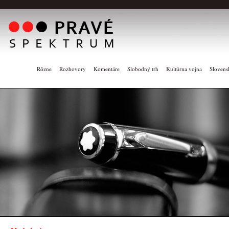
Rôzne
Rozhovory
Komentáre
Slobodný trh
Kultúrna vojna
Slovens