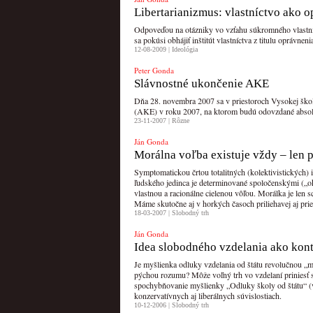
Libertarianizmus: vlastníctvo ako 
Odpoveďou na otázniky vo vzťahu súkromného vlastníctva
sa pokúsi obhájiť inštitút vlastníctva z titulu oprávnen
12-08-2009 |
Ideológia
Peter Gonda
Slávnostné ukončenie AKE
Dňa 28. novembra 2007 sa v priestoroch Vysokej ško
(AKE) v roku 2007, na ktorom budú odovzdané absolv
23-11-2007 |
Rôzne
Ján Gonda
Morálna voľba existuje vždy – len p
Symptomatickou črtou totalitných (kolektivistických) 
ľudského jedinca je determinované spoločenskými („oko
vlastnou a racionálne cielenou vôľou. Morálka je len
Máme skutočne aj v horkých časoch priliehavej aj pri
18-03-2007 |
Slobodný trh
Ján Gonda
Idea slobodného vzdelania ako kont
Je myšlienka odluky vzdelania od štátu revolučnou „
pýchou rozumu? Môže voľný trh vo vzdelaní priniesť s
spochybňovanie myšlienky „Odluky školy od štátu“ (v
konzervatívnych aj liberálnych súvislostiach.
10-12-2006 |
Slobodný trh