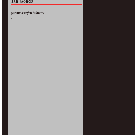
Ján Gonda
publikovaných článkov:
7