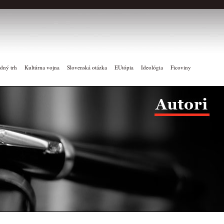
dný trh
Kultúrna vojna
Slovenská otázka
EUtópia
Ideológia
Ficoviny