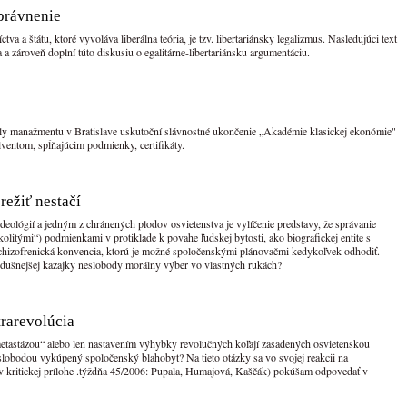
oprávnenie
 a štátu, ktoré vyvoláva liberálna teória, je tzv. libertariánsky legalizmus. Nasledujúci text
ia a zároveň doplní túto diskusiu o egalitárne-libertariánsku argumentáciu.
ly manažmentu v Bratislave uskutoční slávnostné ukončenie „Akadémie klasickej ekonómie"
entom, spĺňajúcim podmienky, certifikáty.
režiť nestačí
ideológií a jedným z chránených plodov osvietenstva je vylíčenie predstavy, že správanie
litými“) podmienkami v protiklade k povahe ľudskej bytosti, ako biografickej entite s
 schizofrenická konvencia, ktorú je možné spoločenskými plánovačmi kedykoľvek odhodiť.
edušnejšej kazajky neslobody morálny výber vo vlastných rukách?
rarevolúcia
metastázou“ alebo len nastavením výhybky revolučných koľají zasadených osvietenskou
lobodou vykúpený spoločenský blahobyt? Na tieto otázky sa vo svojej reakcii na
 kritickej prílohe .týždňa 45/2006: Pupala, Humajová, Kaščák) pokúšam odpovedať v