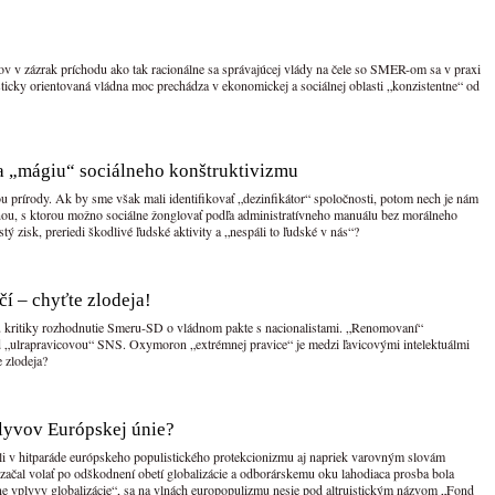
lov v zázrak príchodu ako tak racionálne sa správajúcej vlády na čele so SMER-om sa v praxi
sticky orientovaná vládna moc prechádza v ekonomickej a sociálnej oblasti „konzistentne“ od
 „mágiu“ sociálneho konštruktivizmu
ou prírody. Ak by sme však mali identifikovať „dezinfikátor“ spoločnosti, potom nech je nám
činou, s ktorou možno sociálne žonglovať podľa administratívneho manuálu bez morálneho
tý zisk, preriedi škodlivé ľudské aktivity a „nespáli to ľudské v nás“?
čí – chyťte zlodeja!
ľbu kritiky rozhodnutie Smeru-SD o vládnom pakte s nacionalistami. „Renomovaní“
d „ulrapravicovou“ SNS. Oxymoron „extrémnej pravice“ je medzi ľavicovými intelektuálmi
 zlodeja?
lyvov Európskej únie?
vali v hitparáde európskeho populistického protekcionizmu aj napriek varovným slovám
 začal volať po odškodnení obetí globalizácie a odborárskemu oku lahodiaca prosba bola
ne vplyvy globalizácie“, sa na vlnách europopulizmu nesie pod altruistickým názvom „Fond