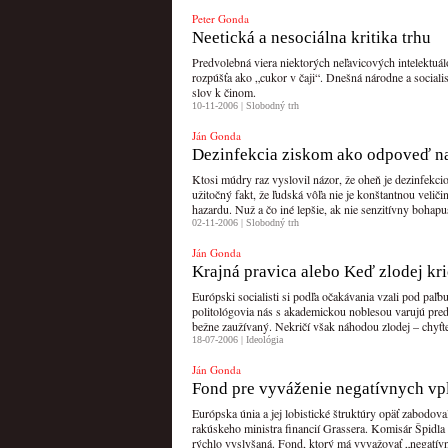
Peter Gonda
Neetická a nesociálna kritika trhu
Predvolebná viera niektorých neľavicových intelektuá
rozpúšťa ako „cukor v čaji“. Dnešná národne a sociali
slov k činom.
10-11-2006 |
Slobodný trh
Ján Gonda
Dezinfekcia ziskom ako odpoveď na
Ktosi múdry raz vyslovil názor, že oheň je dezinfekci
užitočný fakt, že ľudská vôľa nie je konštantnou veli
hazardu. Nuž a čo iné lepšie, ak nie senzitívny bohapus
02-11-2006 |
Slobodný trh
Ján Gonda
Krajná pravica alebo Keď zlodej kri
Európski socialisti si podľa očakávania vzali pod pa
politológovia nás s akademickou noblesou varujú pre
bežne zaužívaný. Nekričí však náhodou zlodej – chyťte
18-07-2006 |
Ideológia
Ján Gonda
Fond pre vyváženie negatívnych vp
Európska únia a jej lobistické štruktúry opäť zabodo
rakúskeho ministra financií Grassera. Komisár Špidla
rýchlo vyslyšaná. Fond, ktorý má vyvažovať „negatív