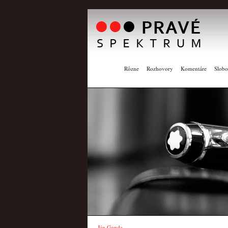
Rôzne
Rozhovory
Komentáre
Slobo
Ján Gonda