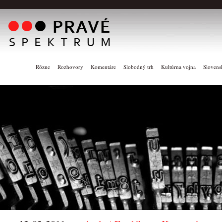
Rôzne
Rozhovory
Komentáre
Slobodný trh
Kultúrna vojna
Slovens