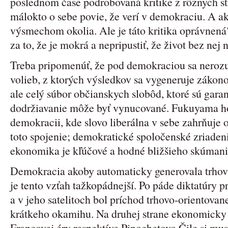
poslednom čase podrobovaná kritike z rôznych st
málokto o sebe povie, že verí v demokraciu. A ak 
výsmechom okolia. Ale je táto kritika oprávnená?
za to, že je mokrá a nepripustiť, že život bez nej
Treba pripomenúť, že pod demokraciou sa neroz
volieb, z ktorých výsledkov sa vygeneruje zákon
ale celý súbor občianskych slobôd, ktoré sú gara
dodržiavanie môže byť vynucované. Fukuyama hov
demokracii, kde slovo liberálna v sebe zahrňuje 
toto spojenie; demokratické spoločenské zriaden
ekonomika je kľúčové a hodné bližšieho skúmani
Demokracia akoby automaticky generovala trhov
je tento vzťah tažkopádnejší. Po páde diktatúry p
a v jeho satelitoch bol príchod trhovo-orientova
krátkeho okamihu. Na druhej strane ekonomicky
Francovej éry respektíve Pinochetovo Čile si mu