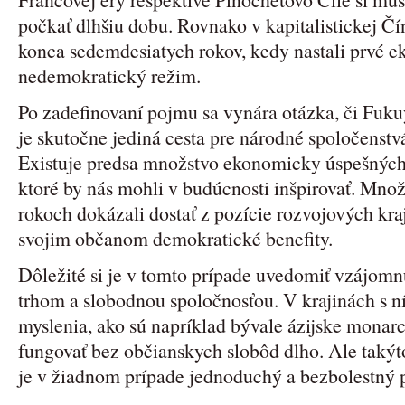
počkať dlhšiu dobu. Rovnako v kapitalistickej Čín
konca sedemdesiatych rokov, kedy nastali prvé e
nedemokratický režim.
Po zadefinovaní pojmu sa vynára otázka, či Fuk
je skutočne jediná cesta pre národné spoločenstvá
Existuje predsa množstvo ekonomicky úspešných
ktoré by nás mohli v budúcnosti inšpirovať. Množ
rokoch dokázali dostať z pozície rozvojových kra
svojim občanom demokratické benefity.
Dôležité si je v tomto prípade uvedomiť vzájom
trhom a slobodnou spoločnosťou. V krajinách s n
myslenia, ako sú napríklad bývale ázijske monar
fungovať bez občianskych slobôd dlho. Ale takýt
je v žiadnom prípade jednoduchý a bezbolestný 