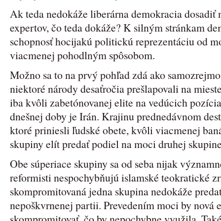
Ak teda nedokáže liberárna demokracia dosadiť n
expertov, čo teda dokáže? K silným stránkam de
schopnosť hocijakú politickú reprezentáciu od m
viacmenej pohodlným spôsobom.
Možno sa to na prvý pohľad zdá ako samozrejmosť
niektoré národy desaťročia prešlapovali na mieste
iba kvôli zabetónovanej elite na vedúcich pozíc
dnešnej doby je Irán. Krajinu prednedávnom dest
ktoré priniesli ľudské obete, kvôli viacmenej ban
skupiny elít predať podiel na moci druhej skupine
Obe súperiace skupiny sa od seba nijak významne
reformisti nespochybňujú islamské teokratické zri
skompromitovaná jedna skupina nedokáže predať
nepoškvrnenej partii. Prevedením moci by nová e
skompromitovať, čo by nepochybne využila. Také