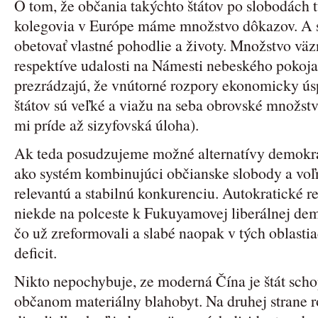
O tom, že občania takýchto štátov po slobodách 
kolegovia v Európe máme množstvo dôkazov. A s
obetovať vlastné pohodlie a životy. Množstvo väz
respektíve udalosti na Námesti nebeského pokoj
prezrádzajú, že vnútorné rozpory ekonomicky ú
štátov sú veľké a viažu na seba obrovské množstvo
mi príde až sizyfovská úloha).
Ak teda posudzujeme možné alternatívy demokr
ako systém kombinujúci občianske slobody a voľn
relevantú a stabilnú konkurenciu. Autokratické r
niekde na polceste k Fukuyamovej liberálnej demo
čo už zreformovali a slabé naopak v tých oblast
deficit.
Nikto nepochybuje, ze moderná Čína je štát schopn
občanom materiálny blahobyt. Na druhej strane 