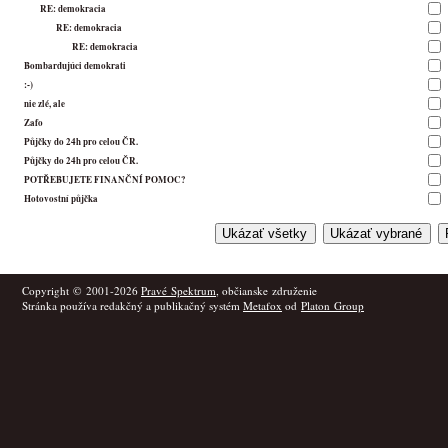
RE: demokracia
RE: demokracia
RE: demokracia
Bombardujúci demokrati
:-)
nie zlé, ale
Zafo
Půjčky do 24h pro celou ČR.
Půjčky do 24h pro celou ČR.
POTŘEBUJETE FINANČNÍ POMOC?
Hotovostní půjčka
Copyright © 2001-2026
Pravé Spektrum
, občianske združenie
Stránka používa redakčný a publikačný systém
Metafox
od
Platon Group