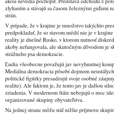
akosi nevedia pochopiť. Predstava odchodu z polit
zlyhaním a stávajú sa časom železnými guľami n
strán.
V prípade, že v krajine je množstvo takýchto pres
predpokladať, že so stavom médií nie je v krajin
reality je dnešné Rusko, v ktorom nutnosť diskred
akoby nefungovala, ale skutočným dôvodom je sk
strážneho psa demokracie.
Ľudia všeobecne považujú jav nevyhnutnej kompr
Mediálna demokracia pôsobí dojmom neustálych
politické figúrky presadzujú svoje osobné záujmy 
realite). Ale faktom je, že tento jav je dalšou s
zriadenia. V modernom štáte nebojujú o moc idei,
organizované skupiny obyvateľstva.
Na jednej strane môžu stáť nižšie príjmove skupi