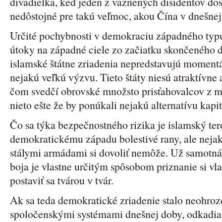
divadielka, keď jeden z väznených disidentov do
nedôstojné pre takú veľmoc, akou Čína v dnešnej
Určité pochybnosti v demokraciu západného typu 
útoky na západné ciele zo začiatku skončeného d
islamské štátne zriadenia nepredstavujú moment
nejakú veľkú výzvu. Tieto štáty niesú atraktívne 
čom svedčí obrovské množsto prisťahovalcov z m
nieto ešte že by ponúkali nejakú alternatívu kap
Čo sa týka bezpečnostného rizika je islamský te
demokratickému západu bolestivé rany, ale nejak
stálymi armádami si dovoliť nemôže. Už samotná 
boja je vlastne určitým spôsobom priznanie si vla
postaviť sa tvárou v tvár.
Ak sa teda demokratické zriadenie stalo neoh
spoločenskými systémami dnešnej doby, odkadiaľ