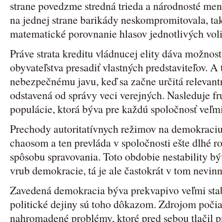
strane povedzme stredná trieda a národnosté menši
na jednej strane barikády neskompromitovala, tak
matematické porovnanie hlasov jednotlivých vol
Práve strata kreditu vládnucej elity dáva možnost
obyvateľstva presadiť vlastných predstaviteľov. 
nebezpečnému javu, keď sa začne určitá relevantná
odstavená od správy veci verejných. Nasleduje fru
populácie, ktorá býva pre každú spoločnosť veľmi
Prechody autoritatívnych režimov na demokraciu 
chaosom a ten prevláda v spoločnosti ešte dlhé 
spôsobu spravovania. Toto obdobie nestability bý
vrub demokracie, tá je ale častokrát v tom nevinn
Zavedená demokracia býva prekvapivo veľmi sta
politické dejiny sú toho dôkazom. Zdrojom poči
nahromadené problémy, ktoré pred sebou tlačil p