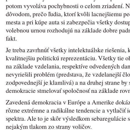
potom vyvoláva pochybnosti o celom zriadení. N
dôvodom, prečo ľudia, ktorí kvôli lacnejšiemu pe
mesta a pri kúpe auta si zabezpečia všetky dostu
volebnou urnou rozhodujú na základe dobre pad
fakt.
Je treba zavrhnúť všetky intelektuálske riešenia,
kvalitnejšiu politickú reprezentáciu. Všetky tie 
na základe vzdelania, respektíve odvedených daní
nevyriešili problém (predstava, že vzdelanejší čl
zodpovednejší je klamlivá) a na druhej strane by
demokracie stmelovať spoločnosť na základe rovno
Zavedená demokracia v Európe a Amerike dokáza
rôzne extrémne a radikálne tendencie a vytlačiť i
spektra. Ale to je skôr výsledkom sebaregulácie s
nejakým tlakom zo strany voličov.