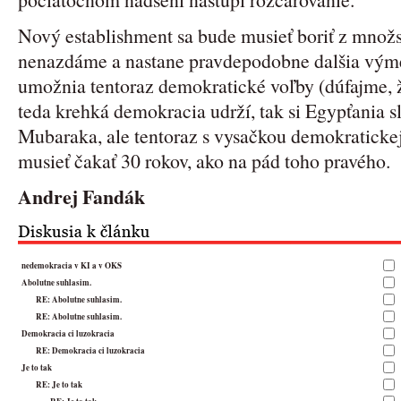
Nový establishment sa bude musieť boriť z množ
nenazdáme a nastane pravdepodobne dalšia výmen
umožnia tentoraz demokratické voľby (dúfajme, ž
teda krehká demokracia udrží, tak si Egypťania 
Mubaraka, ale tentoraz s vysačkou demokratickej
musieť čakať 30 rokov, ako na pád toho pravého.
Andrej Fandák
nedemokracia v KI a v OKS
Abolutne suhlasim.
RE: Abolutne suhlasim.
RE: Abolutne suhlasim.
Demokracia ci luzokracia
RE: Demokracia ci luzokracia
Je to tak
RE: Je to tak