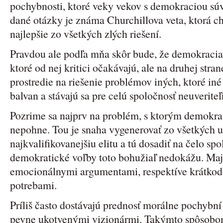
pochybnosti, ktoré veky vekov s demokraciou sú
dané otázky je známa Churchillova veta, ktorá c
najlepšie zo všetkých zlých riešení.
Pravdou ale podľa mňa skôr bude, že demokracia 
ktoré od nej kritici očakávajú, ale na druhej str
prostredie na riešenie problémov iných, ktoré iné
balvan a stávajú sa pre celú spoločnosť neuverite
Pozrime sa najprv na problém, s ktorým demokra
nepohne. Tou je snaha vygenerovať zo všetkých
najkvalifikovanejšiu elitu a tú dosadiť na čelo sp
demokratické voľby toto bohužiaľ nedokážu. Majo
emocionálnymi argumentami, respektíve krátko
potrebami.
Príliš často dostávajú prednosť morálne pochybní 
pevne ukotvenými vizionármi. Takýmto spôsobo