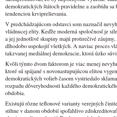
demokratických štátoch pravidelne a zaobídu sa 
tendenciou krviprelievania.
V predchádzajúcom odstavci som naznačil nevyh
vládnucej elity. Keďže moderná spoločnosť je siln
a jej jednotlivé skupiny majú protirečivé záujmy,
dlhodobo uspokojiť všetkých. A naviac proces vlá
takzvanej mediálnej demokracie, ktorá úzko súvi
Kvôli týmto dvom faktorom je viac menej nevyhn
ktoré sú spájané s novonastupujúcou elitou vyge
demokratických volieb časom vystriedalo sklaman
rozpadu dôveryhodnosti každého demokratického
obdobia.
Existujú rôzne teflonové varianty verejných činite
stihne v danom obdobií spoľahlivo zdiskreditovať.