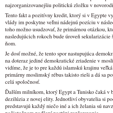
najzorganizovanejšiu politickú zložku v novorod
Tento fakt a pozitívny kredit, ktorý si v Egypte
vlády im poskytne veľmi nádejnú pozíciu v násl
toho možno usudzovať, že primárnou otázkou, kto
nasledujúcich rokoch bude úroveň sekularizácie 
ňom.
Je dosť možné, že tento spor nastupujúca demokra
na doteraz jediné demokratické zriadenie v mosli
vidíme, že je to pre každú islamskú krajinu veľká
primárny moslimský rébus takisto rieši a dá sa po
celá spoločnosť.
Ďalším milníkom, ktorý Egypt a Tunisko čaká v b
dezilúzia z novej elity. Jednotliví obyvatelia si
predstavujú každý niečo iné a ich želania sú nav
počiatočnom nadšení nastúpi rozčarovanie.