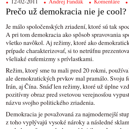
12-02-2011
Andrej Fandák
Komentáre
Prečo už demokracia nie je cool?
Je málo spoločenských zriadení, ktoré sú tak s
A pri tom demokracia ako spôsob spravovania sp
všetko navôkol. Aj režimy, ktoré ako demokrat
prípade charakterizovať, si to netrúfnu prezento
všeliaké eufemizmy s prívlastkami.
Režim, ktorý sme tu mali pred 20 rokmi, použív
ale demokratických prvkov mal pramálo. Svoju 
Irán, aj Čína. Snáď len režimy, ktoré už úplne vz
pozitívny obraz pred svetovou verejnosťou vypus
názvu svojho politického zriadenia.
Demokracia je považovaná za najmodernejší stup
z toho vyplývajú vysoké nároky a následné sklam