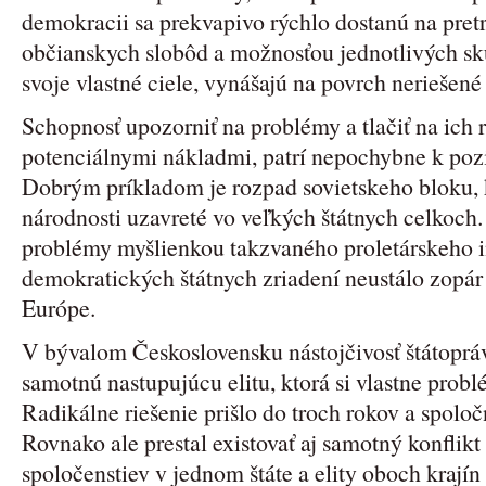
demokracii sa prekvapivo rýchlo dostanú na pret
občianskych slobôd a možnosťou jednotlivých sk
svoje vlastné ciele, vynášajú na povrch neriešené
Schopnosť upozorniť na problémy a tlačiť na ich ri
potenciálnymi nákladmi, patrí nepochybne k poz
Dobrým príkladom je rozpad sovietskeho bloku, k
národnosti uzavreté vo veľkých štátnych celkoch
problémy myšlienkou takzvaného proletárskeho i
demokratických štátnych zriadení neustálo zopár 
Európe.
V bývalom Československu nástojčivosť štátoprá
samotnú nastupujúcu elitu, ktorá si vlastne pro
Radikálne riešenie prišlo do troch rokov a spoločn
Rovnako ale prestal existovať aj samotný konflik
spoločenstiev v jednom štáte a elity oboch krají