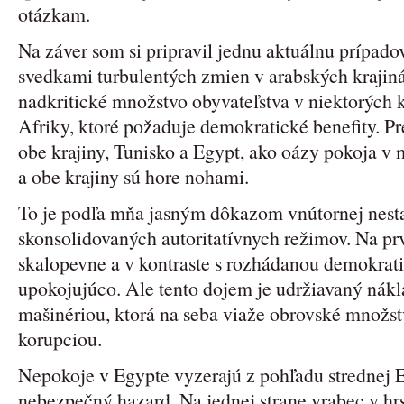
otázkam.
Na záver som si pripravil jednu aktuálnu prípad
svedkami turbulentých zmien v arabských krajinác
nadkritické množstvo obyvateľstva v niektorých 
Afriky, ktoré požaduje demokratické benefity. 
obe krajiny, Tunisko a Egypt, ako oázy pokoja v m
a obe krajiny sú hore nohami.
To je podľa mňa jasným dôkazom vnútornej nesta
skonsolidovaných autoritatívnych režimov. Na p
skalopevne a v kontraste s rozhádanou demokrati
upokojujúco. Ale tento dojem je udržiavaný ná
mašinériou, ktorá na seba viaže obrovské množstv
korupciou.
Nepokoje v Egypte vyzerajú z pohľadu strednej E
nebezpečný hazard. Na jednej strane vrabec v hrst