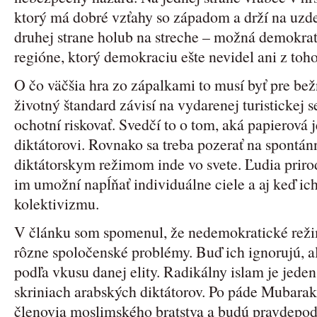
ktorý má dobré vzťahy so západom a drží na uzd
druhej strane holub na streche – možná demokrat
regióne, ktorý demokraciu ešte nevidel ani z toh
O čo väčšia hra zo zápalkami to musí byť pre be
životný štandard závisí na vydarenej turistickej s
ochotní riskovať. Svedčí to o tom, aká papierová j
diktátorovi. Rovnako sa treba pozerať na spontá
diktátorskym režimom inde vo svete. Ľudia priro
im umožní napĺňať individuálne ciele a aj keď ich
kolektivizmu.
V článku som spomenul, že nedemokratické režim
rôzne spoločenské problémy. Buď ich ignorujú, a
podľa vkusu danej elity. Radikálny islam je jeden
skriniach arabských diktátorov. Po páde Mubaraka 
členovia moslimského bratstva a budú pravdepod