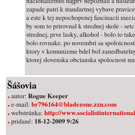
nacionalizmus najprv nepoznali a nasledn
zapade patri k standartnej vybave pravice
a este k tej nepochopenej fascinacii meci
by som to prirovnal k strednej skole - set
strednej, prve lasky, alkohol - bolo to ta
bolo rovnake. po novembri sa spoloicnost
ktory v komunizme bdel bol zanedbatelny
ktorej slovenska obcianska spolocnost mus
Šášovia
Rogue Keeper
autor:
br796164@bladezone.zzn.com
e-mail:
http://www.socialistinternationa
webstránka:
18-12-2009 9:26
pridané: