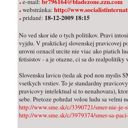
br796164@bladezone.zzn.com
e-mail:
http://www.socialistinternat
webstránka:
18-12-2009 18:15
pridané:
No ved skor ide o tych politikov. Pravi into
vyjdu. V praktickej slovenskej pravicovej p
urovni oznacil urcite nie viac ako piatich l
fetisistov - a je otazne, ci sa do realpolitiky
Slovensku lavicu (teda ak pod nou myslis SM
vsetkych vrstiev. To je standardny pravico
pravicovy intelektual si to nenahovara), kt
sebe. Pretoze pohrdat volou ludu sa velmi n
http://www.sme.sk/c/3390721/smer-nie-je-s
http://www.sme.sk/c/3979374/smer-sa-paci-