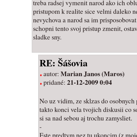
treba radsej vymenit narod ako ich obl
pristupom k realite sice velmi daleko n
nevychova a narod sa im prisposobovat 
schopni tento svoj pristup zmenit, osta
sladke sny.
RE: Šášovia
Marian Janos (Maros)
autor:
21-12-2009 0:04
pridané:
No uz vidim, ze sklzas do osobnych
takto konci vela tvojich diskusii co
si sa nad sebou aj trochu zamysliet.
-
Este predtym nez tu ukoncim (z moje