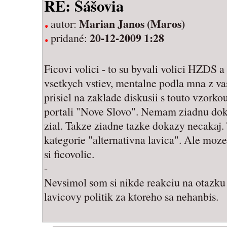
RE: Šášovia
Marian Janos (Maros)
autor:
20-12-2009 1:28
pridané:
Ficovi volici - to su byvali volici HZDS 
vsetkych vstiev, mentalne podla mna z va
prisiel na zaklade diskusii s touto vzor
portali "Nove Slovo". Nemam ziadnu dok
zial. Takze ziadne tazke dokazy necakaj.
kategorie "alternativna lavica". Ale moze
si ficovolic.
-
Nevsimol som si nikde reakciu na otazku 
lavicovy politik za ktoreho sa nehanbis.