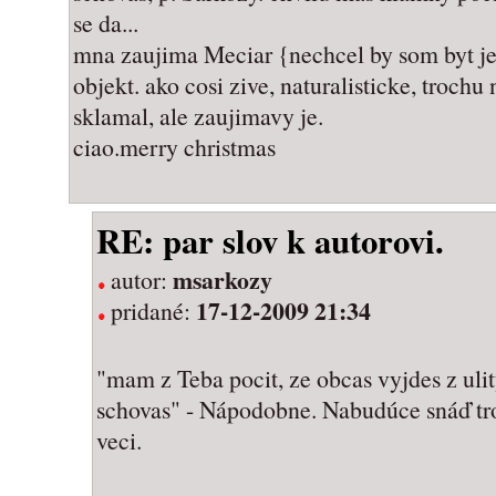
se da...
mna zaujima Meciar {nechcel by som byt 
objekt. ako cosi zive, naturalisticke, trochu
sklamal, ale zaujimavy je.
ciao.merry christmas
RE: par slov k autorovi.
msarkozy
autor:
17-12-2009 21:34
pridané:
"mam z Teba pocit, ze obcas vyjdes z uli
schovas" - Nápodobne. Nabudúce snáď tr
veci.