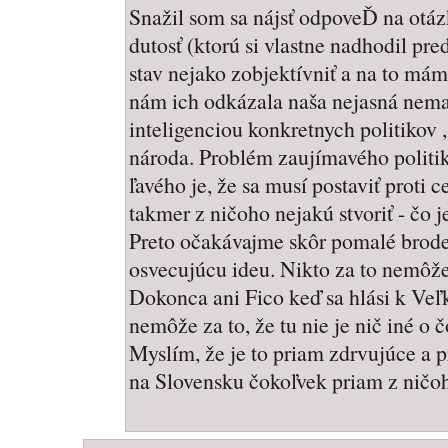
Snažil som sa nájsť odpoveĎ na otáz
dutosť (ktorú si vlastne nadhodil pre
stav nejako zobjektívniť a na to mám
nám ich odkázala naša nejasná nemast
inteligenciou konkretnych politikov 
národa. Problém zaujímavého politika
ľavého je, že sa musí postaviť proti c
takmer z ničoho nejakú stvoriť - čo
Preto očakávajme skôr pomalé brode
osvecujúcu ideu. Nikto za to nemôže,
Dokonca ani Fico keď sa hlási k Veľ
nemôže za to, že tu nie je nič iné o č
Myslím, že je to priam zdrvujúce a pr
na Slovensku čokoľvek priam z ničo