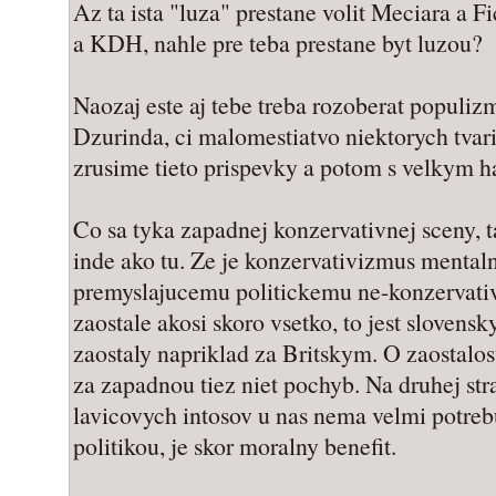
Az ta ista "luza" prestane volit Meciara a 
a KDH, nahle pre teba prestane byt luzou?
Naozaj este aj tebe treba rozoberat populi
Dzurinda, ci malomestiatvo niektorych tvar
zrusime tieto prispevky a potom s velkym 
Co sa tyka zapadnej konzervativnej sceny, 
inde ako tu. Ze je konzervativizmus mental
premyslajucemu politickemu ne-konzervativc
zaostale akosi skoro vsetko, to jest slovens
zaostaly napriklad za Britskym. O zaostalost
za zapadnou tiez niet pochyb. Na druhej stra
lavicovych intosov u nas nema velmi potrebu
politikou, je skor moralny benefit.