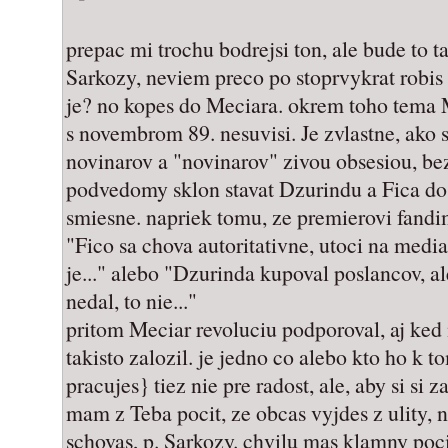
prepac mi trochu bodrejsi ton, ale bude to t
Sarkozy, neviem preco po stoprvykrat robis t
je? no kopes do Meciara. okrem toho tema M
s novembrom 89. nesuvisi. Je zvlastne, ako 
novinarov a "novinarov" zivou obsesiou, bez
podvedomy sklon stavat Dzurindu a Fica do 
smiesne. napriek tomu, ze premierovi fandim
"Fico sa chova autoritativne, utoci na media
je..." alebo "Dzurinda kupoval poslancov, a
nedal, to nie..."
pritom Meciar revoluciu podporoval, aj ked 
takisto zalozil. je jedno co alebo kto ho k t
pracujes} tiez nie pre radost, ale, aby si si za
mam z Teba pocit, ze obcas vyjdes z ulity,
schovas, p. Sarkozy. chvilu mas klamny pocit