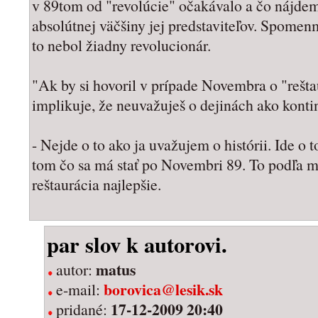
v 89tom od "revolúcie" očakávalo a čo nájdem
absolútnej väčšiny jej predstaviteľov. Spome
to nebol žiadny revolucionár.
"Ak by si hovoril v prípade Novembra o "reštau
implikuje, že neuvažuješ o dejinách ako konti
- Nejde o to ako ja uvažujem o histórii. Ide o 
tom čo sa má stať po Novembri 89. To podľa 
reštaurácia najlepšie.
par slov k autorovi.
matus
autor:
borovica@lesik.sk
e-mail:
17-12-2009 20:40
pridané: