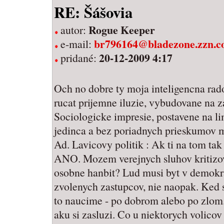
RE: Šášovia
Rogue Keeper
autor:
br796164@bladezone.zzn.
e-mail:
20-12-2009 4:17
pridané:
Och no dobre ty moja inteligencna rad
rucat prijemne iluzie, vybudovane na z
Sociologicke impresie, postavene na l
jedinca a bez poriadnych prieskumov m
Ad. Lavicovy politik : Ak ti na tom tak
ANO. Mozem verejnych sluhov kritizov
osobne hanbit? Lud musi byt v demok
zvolenych zastupcov, nie naopak. Ked s
to naucime - po dobrom alebo po zlom
aku si zasluzi. Co u niektorych volico