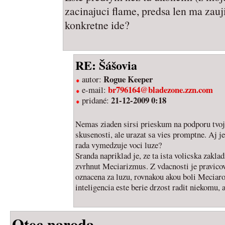
zacinajuci flame, predsa len ma zauj
konkretne ide?
RE: Šášovia
Rogue Keeper
autor:
br796164@bladezone.zzn.com
e-mail:
21-12-2009 0:18
pridané:
Nemas ziaden sirsi prieskum na podporu tvo
skusenosti, ale urazat sa vies promptne. Aj jes
rada vymedzuje voci luze?
Sranda napriklad je, ze ta ista volicska z
zvrhnut Meciarizmus. Z vdacnosti je pravico
oznacena za luzu, rovnakou akou boli Meciaro
inteligencia este berie drzost radit niekomu,
Otec naroda