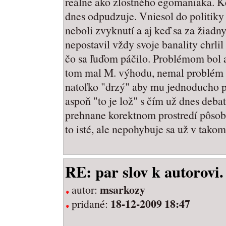
reálne ako zlostného egomaniaka. K
dnes odpudzuje. Vniesol do politik
neboli zvyknutí a aj keď sa za žiadn
nepostavil vždy svoje banality chrli
čo sa ľuďom páčilo. Problémom bol a
tom mal M. výhodu, nemal problém 
natoľko "drzý" aby mu jednoducho p
aspoň "to je lož" s čím už dnes deb
prehnane korektnom prostredí pôsobi
to isté, ale nepohybuje sa už v tako
RE: par slov k autorovi.
msarkozy
autor:
18-12-2009 18:47
pridané: