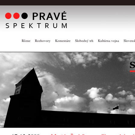
Rôzne
Rozhovory
Komentáre
Slobodný trh
Kultúrna vojna
Slovens