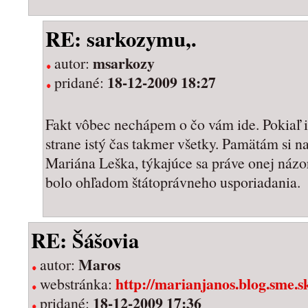
RE: sarkozymu,.
msarkozy
autor:
18-12-2009 18:27
pridané:
Fakt vôbec nechápem o čo vám ide. Pokiaľ i
strane istý čas takmer všetky. Pamätám si 
Mariána Leška, týkajúce sa práve onej názo
bolo ohľadom štátoprávneho usporiadania.
RE: Šášovia
Maros
autor:
http://marianjanos.blog.sme.s
webstránka:
18-12-2009 17:36
pridané: