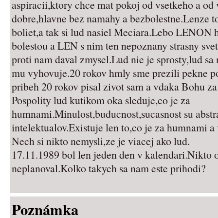
aspiracii,ktory chce mat pokoj od vsetkeho a od 
dobre,hlavne bez namahy a bezbolestne.Lenze t
boliet,a tak si lud nasiel Meciara.Lebo LENON 
bolestou a LEN s nim ten nepoznany strasny svet
proti nam daval zmysel.Lud nie je sprosty,lud sa 
mu vyhovuje.20 rokov hmly sme prezili pekne po
pribeh 20 rokov pisal zivot sam a vdaka Bohu za 
Pospolity lud kutikom oka sleduje,co je za
humnami.Minulost,buducnost,sucasnost su abstr
intelektualov.Existuje len to,co je za humnami a 
Nech si nikto nemysli,ze je viacej ako lud.
17.11.1989 bol len jeden den v kalendari.Nikto 
neplanoval.Kolko takych sa nam este prihodi?
Poznámka