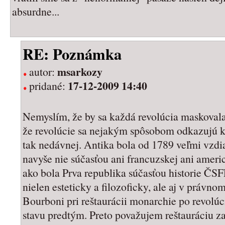
absurdne...
RE: Poznámka
msarkozy
autor:
17-12-2009 14:40
pridané:
Nemyslím, že by sa každá revolúcia maskovala 
že revolúcie sa nejakým spôsobom odkazujú k 
tak nedávnej. Antika bola od 1789 veľmi vzd
navyše nie súčasťou ani francuzskej ani ameri
ako bola Prva republika súčasťou historie ČSFR
nielen esteticky a filozoficky, ale aj v právno
Bourboni pri reštaurácii monarchie po revolúci
stavu predtým. Preto považujem reštauráciu za