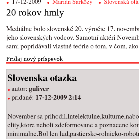
17-12-2009
Marián Šarkőzy
Slovenská otá
20 rokov hmly
Mediálne bolo slovenské 20. výročie 17. novemb
jeho slovenských vodcov. Samotní aktéri Novemb
sami popridávali vlastné teórie o tom, v čom, ako,
Slovenska otazka
guliver
autor:
17-12-2009 2:14
pridané:
November sa prihodil.Intelektulne,kulturne,nab
elity,ktore neboli zdeformovane a poznacene k
minimalne.Bol len lud,pastiersko-rolnicko-robo