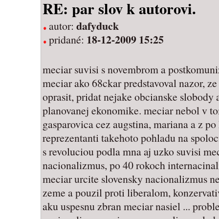
RE: par slov k autorovi.
dafyduck
autor:
18-12-2009 15:25
pridané:
meciar suvisi s novembrom a postkomun
meciar ako 68ckar predstavoval nazor, ze
oprasit, pridat nejake obcianske slobody 
planovanej ekonomike. meciar nebol v t
gasparovica cez augstina, mariana a z po 
reprezentanti takehoto pohladu na spoloc
s revoluciou podla mna aj uzko suvisi me
nacionalizmus, po 40 rokoch internacin
meciar urcite slovensky nacionalizmus ne
zeme a pouzil proti liberalom, konzervati
aku uspesnu zbran meciar nasiel ... proble