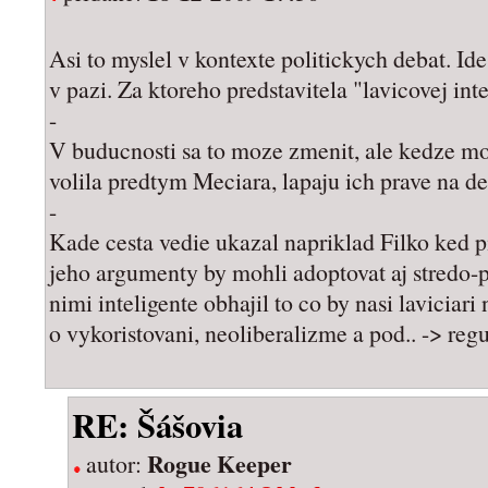
Asi to myslel v kontexte politickych debat. Ide 
v pazi. Za ktoreho predstavitela "lavicovej in
-
V buducnosti sa to moze zmenit, ale kedze mo
volila predtym Meciara, lapaju ich prave na 
-
Kade cesta vedie ukazal napriklad Filko ked pi
jeho argumenty by mohli adoptovat aj stredo-pr
nimi inteligente obhajil to co by nasi laviciari
o vykoristovani, neoliberalizme a pod.. -> regu
RE: Šášovia
Rogue Keeper
autor: