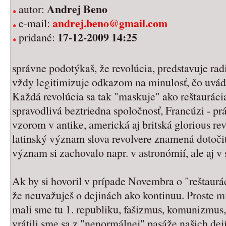
Andrej Beno
autor:
andrej.beno@gmail.com
e-mail:
17-12-2009 14:25
pridané:
správne podotýkaš, že revolúcia, predstavuje ra
vždy legitimizuje odkazom na minulosť, čo uvádz
Každá revolúcia sa tak "maskuje" ako reštauráci
spravodlivá beztriedna spoločnosť, Francúzi - pr
vzorom v antike, americká aj britská glorious re
latinský význam slova revolvere znamená dotočiť
význam si zachovalo napr. v astronómií, ale aj v 
Ak by si hovoril v prípade Novembra o "reštauráci
že neuvažuješ o dejinách ako kontinuu. Proste mi
mali sme tu 1. republiku, fašizmus, komunizmus
vrátili sme sa z "nenormálnej" pasáže našich dej