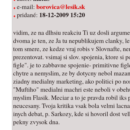
borovica@lesik.sk
e-mail:
18-12-2009 15:20
pridané:
vidim, ze na dlhsiu reakciu Ti uz dosli argum
dvoma je ten, ze Ja tu nepublikujem clanky, l
tom smere, ze kedze vraj robis v Slovnafte, ne
prezentovat. vsimaj si slov. spojenia, ktore si
figle". je to zabbavne spojenie- primitivne fig
chytre a nemyslim, ze by dotycny nebol mazan
ziadny medialny marketing, ako politici po nom
"Muftiho" medialni machri este neboli v obe
myslim Flasik. Meciar a to je pravda robil iks
neucesany. Tvoja kritika vsak bola velmi lacn
inych debat, p. Sarkozy, kde si hovoril dost ve
pekny zvysok dna.