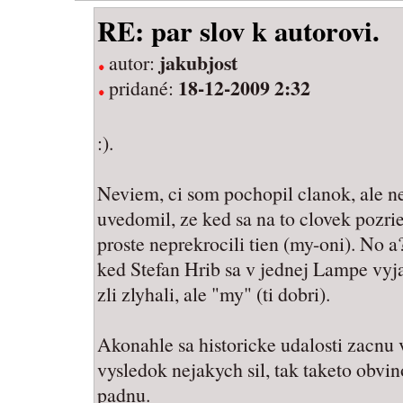
RE: par slov k autorovi.
jakubjost
autor:
18-12-2009 2:32
pridané:
:).
Neviem, ci som pochopil clanok, ale ne
uvedomil, ze ked sa na to clovek pozrie
proste neprekrocili tien (my-oni). No a
ked Stefan Hrib sa v jednej Lampe vyjadr
zli zlyhali, ale "my" (ti dobri).
Akonahle sa historicke udalosti zacnu
vysledok nejakych sil, tak taketo obvi
padnu.