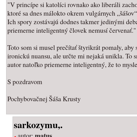
"V princípe si katolíci rovnako ako liberáli zacho
ktoré sa dnes málokto okrem vulgárnych „šášov
Ich spory zostávajú dodnes takmer jedinými deba
priemerne inteligentný človek nemusí červenať."
Toto som si musel prečítať štyrikrát pomaly, aby
ironickú nuansu, ale určte mi nejaká unikla. To 
autor natoľko priemerne inteligentný, že to mysl
S pozdravom
Pochybovačnej Šáša Krusty
sarkozymu,.
matus
autor: