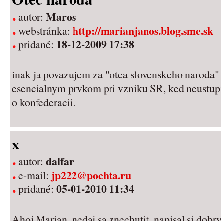
Maros
autor:
http://marianjanos.blog.sme.sk
webstránka:
18-12-2009 17:38
pridané:
inak ja povazujem za "otca slovenskeho naroda"
esencialnym prvkom pri vzniku SR, ked neustu
o konfederacii.
x
dalfar
autor:
jp222@pochta.ru
e-mail:
05-01-2010 11:34
pridané:
Ahoj Marian, nedaj sa znechutit, napisal si dobr