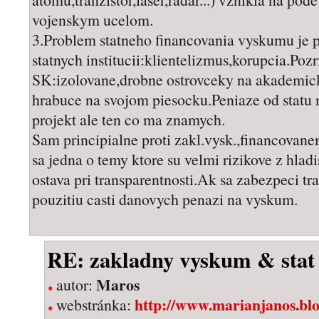
vojenskym ucelom.
3.Problem statneho financovania vyskumu je pr
statnych institucii:klientelizmus,korupcia.Pozr
SK:izolovane,drobne ostrovceky na akademic
hrabuce na svojom piesocku.Peniaze od statu 
projekt ale ten co ma znamych.
Sam principialne proti zakl.vysk.,financovan
sa jedna o temy ktore su velmi rizikove z hla
ostava pri transparentnosti.Ak sa zabezpeci t
pouzitiu casti danovych penazi na vyskum.
RE: zakladny vyskum & stat
Maros
autor:
http://www.marianjanos.blo
webstránka: