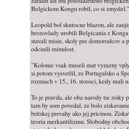
zaradit asi iba polosialeneho belgickeh
Belgickom Kongu robil, co si zmyslel.
Leopold bol skutocne blazon, ale zauji
hrozovlady urobili Belgicania z Konga
stavali misie, skoly pre domorodcov a 
odcinili minulost.
"Kolonie vsak museli mat vyrazny vply
si potom vysvetlil, ze Portugalsko a Sp
rozmach v 15., 16. storoci, kedy mali na
To je pravda, ale oba narody tie zisky p
tam by som povedal, ze bolo ziskavani
britskej prevahy ako jej pricinou. Ziska
teoria merkantilizmu. Slobodny obcho