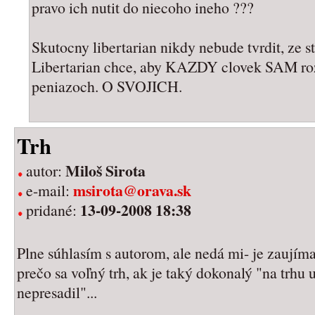
pravo ich nutit do niecoho ineho ???
Skutocny libertarian nikdy nebude tvrdit, ze s
Libertarian chce, aby KAZDY clovek SAM r
peniazoch. O SVOJICH.
Trh
Miloš Sirota
autor:
msirota@orava.sk
e-mail:
13-09-2008 18:38
pridané:
Plne súhlasím s autorom, ale nedá mi- je zaujíma
prečo sa voľný trh, ak je taký dokonalý "na trhu
nepresadil"...