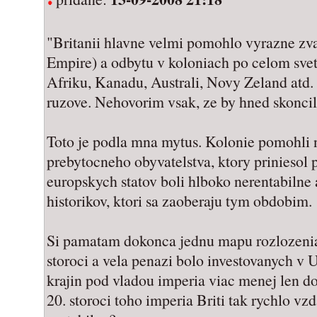
"Britanii hlavne velmi pomohlo vyrazne zvac
Empire) a odbytu v koloniach po celom svet
Afriku, Kanadu, Australi, Novy Zeland atd. 
ruzove. Nehovorim vsak, ze by hned skoncil
Toto je podla mna mytus. Kolonie pomohli n
prebytocneho obyvatelstva, ktory priniesol
europskych statov boli hlboko nerentabilne 
historikov, ktori sa zaoberaju tym obdobim.
Si pamatam dokonca jednu mapu rozlozenia b
storoci a vela penazi bolo investovanych v 
krajin pod vladou imperia viac menej len do
20. storoci toho imperia Briti tak rychlo vzd