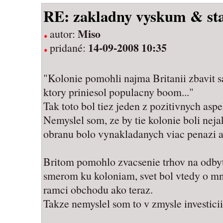
RE: zakladny vyskum & st
Miso
autor:
14-09-2008 10:35
pridané:
"Kolonie pomohli najma Britanii zbavit s
ktory priniesol populacny boom..."
Tak toto bol tiez jeden z pozitivnych aspe
Nemyslel som, ze by tie kolonie boli neja
obranu bolo vynakladanych viac penazi ak
Britom pomohlo zvacsenie trhov na odbyt
smerom ku koloniam, svet bol vtedy o mn
ramci obchodu ako teraz.
Takze nemyslel som to v zmysle investicii