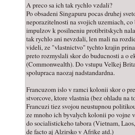
A preco sa ich tak rychlo vzdali?
Po obsadeni Singapuru pocas druhej svetov
neporazitelnosti na svojich uzemiach, co
impulzov k posilneniu protibritskych nalad
tak rychlo ani nevzdali, len mali na rozd
videli, ze "vlastnictvo" tychto krajin prina
preto rozmyslali skor do buducnosti a o 
(Commonwealth). Do vstupu Velkej Brita
spolupraca naozaj nadstandardna.
Francuzom islo v ramci kolonii skor o pre
stvorcove, ktore vlastnia (bez ohladu na to
Francuzi tiez svojou neustupnou politikou
ze mnoho ich byvalych kolonii po vojne 
do socialistickeho tabora (Vietnam, Laos
de facto aj Alzirsko v Afrike atd.)