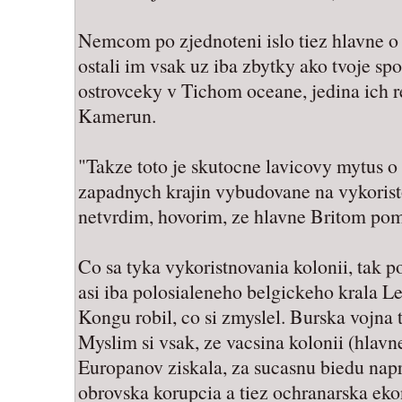
Nemcom po zjednoteni islo tiez hlavne o 
ostali im vsak uz iba zbytky ako tvoje s
ostrovceky v Tichom oceane, jedina ich re
Kamerun.
"Takze toto je skutocne lavicovy mytus o
zapadnych krajin vybudovane na vykoristo
netvrdim, hovorim, ze hlavne Britom pom
Co sa tyka vykoristnovania kolonii, tak 
asi iba polosialeneho belgickeho krala L
Kongu robil, co si zmyslel. Burska vojna 
Myslim si vsak, ze vacsina kolonii (hlav
Europanov ziskala, za sucasnu biedu napr
obrovska korupcia a tiez ochranarska eko