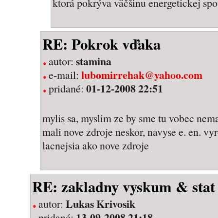
ktorá pokrýva väčšinu energetickej spo
RE: Pokrok vďaka
stamina
autor:
lubomirrehak@yahoo.com
e-mail:
01-12-2008 22:51
pridané:
mylis sa, myslim ze by sme tu vobec nema
mali nove zdroje neskor, navyse e. en. vyr
lacnejsia ako nove zdroje
RE: zakladny vyskum & stat
Lukas Krivosik
autor:
13-09-2008 21:18
pridané: