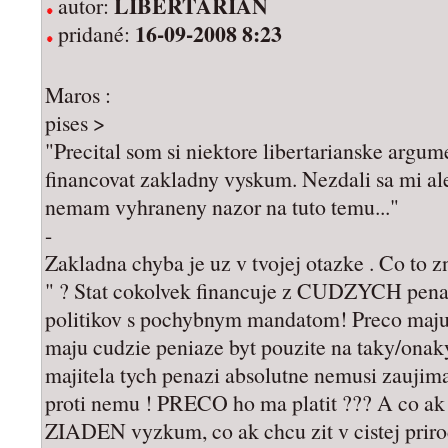
LIBERTARIAN
autor:
16-09-2008 8:23
pridané:
Maros :
pises >
"Precital som si niektore libertarianske argu
financovat zakladny vyskum. Nezdali sa mi al
nemam vyhraneny nazor na tuto temu..."
-
Zakladna chyba je uz v tvojej otazke . Co to
" ? Stat cokolvek financuje z CUDZYCH penaz
politikov s pochybnym mandatom! Preco maju
maju cudzie peniaze byt pouzite na taky/on
majitela tych penazi absolutne nemusi zaujim
proti nemu ! PRECO ho ma platit ??? A co ak s
ZIADEN vyzkum, co ak chcu zit v cistej pri