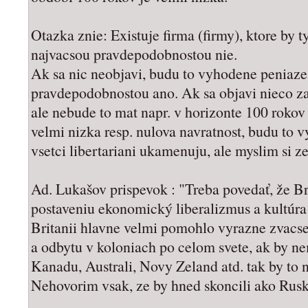
Otazka znie: Existuje firma (firmy), ktore by t
najvacsou pravdepodobnostou nie.
Ak sa nic neobjavi, budu to vyhodene peniaze
pravdepodobnostou ano. Ak sa objavi nieco za
ale nebude to mat napr. v horizonte 100 rokov 
velmi nizka resp. nulova navratnost, budu to
vsetci libertariani ukamenuju, ale myslim si ze
Ad. Lukašov prispevok : "Treba povedať, že Br
postaveniu ekonomický liberalizmus a kultúr
Britanii hlavne velmi pomohlo vyrazne zvacsen
a odbytu v koloniach po celom svete, ak by ne
Kanadu, Australi, Novy Zeland atd. tak by to n
Nehovorim vsak, ze by hned skoncili ako Rusk