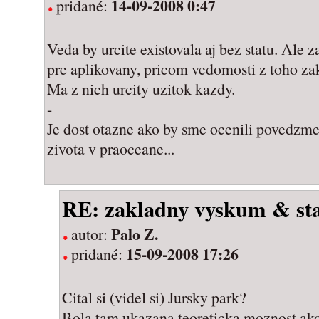
14-09-2008 0:47
pridané:
Veda by urcite existovala aj bez statu. Ale
pre aplikovany, pricom vedomosti z toho zak
Ma z nich urcity uzitok kazdy.
-
Je dost otazne ako by sme ocenili povedzme
zivota v praoceane...
RE: zakladny vyskum & st
Palo Z.
autor:
15-09-2008 17:26
pridané:
Cital si (videl si) Jursky park?
Bola tam ukazana teoreticka moznost ak