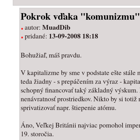
Pokrok vďaka "komunizmu"
MuadDib
autor:
13-09-2008 18:18
pridané:
Bohužiaľ, máš pravdu.
V kapitalizme by sme v podstate ešte stále m
teda žiadny - s prepáčením za výraz - kapita
schopný financovať taký základný výskum. 
nenávratnosť prostriedkov. Nikto by si toti
sprivatizovať napr. štiepenie atómu.
Áno, Veľkej Británii najviac pomohol imper
19. storočia.