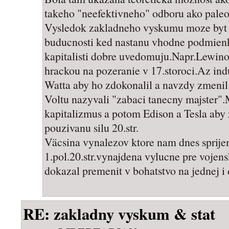
takeho "neefektivneho" odboru ako paleo
Vysledok zakladneho vyskumu moze byt vy
buducnosti ked nastanu vhodne podmienky
kapitalisti dobre uvedomuju.Napr.Lewinov
hrackou na pozeranie v 17.storoci.Az indu
Watta aby ho zdokonalil a navzdy zmenil
Voltu nazyvali "zabaci tanecny majster".M
kapitalizmus a potom Edison a Tesla aby z
pouzivanu silu 20.str.
Väcsina vynalezov ktore nam dnes sprije
1.pol.20.str.vynajdena vylucne pre vojen
dokazal premenit v bohatstvo na jednej i 
RE: zakladny vyskum & stat