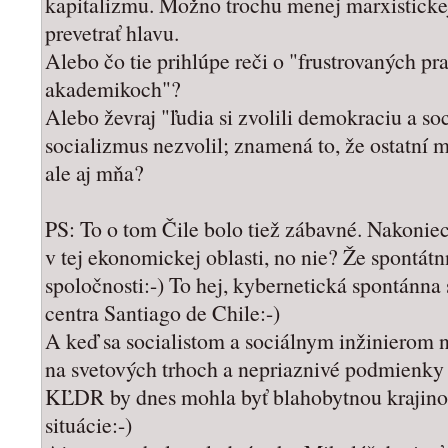
kapitalizmu. Možno trochu menej marxistickej
prevetrať hlavu.
Alebo čo tie prihlúpe reči o "frustrovaných pr
akademikoch"?
Alebo ževraj "ľudia si zvolili demokraciu a so
socializmus nezvolil; znamená to, že ostatní m
ale aj mňa?
PS: To o tom Čile bolo tiež zábavné. Nakoniec
v tej ekonomickej oblasti, no nie? Že spontá
spoločnosti:-) To hej, kybernetická spontánn
centra Santiago de Chile:-)
A keď sa socialistom a sociálnym inžinierom n
na svetových trhoch a nepriaznivé podmienky 
KĽDR by dnes mohla byť blahobytnou krajinou
situácie:-)