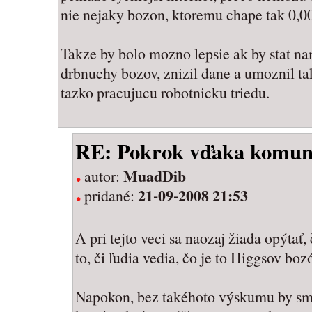
nie nejaky bozon, ktoremu chape tak 0,0
Takze by bolo mozno lepsie ak by stat na
drbnuchy bozov, znizil dane a umoznil ta
tazko pracujucu robotnicku triedu.
RE: Pokrok vďaka komu
MuadDib
autor:
21-09-2008 21:53
pridané:
A pri tejto veci sa naozaj žiada opýtať, č
to, či ľudia vedia, čo je to Higgsov boz
Napokon, bez takéhoto výskumu by sme