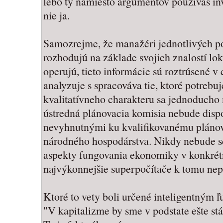
lebo ty namiesto argumentov používaš inve
nie ja.
Samozrejme, že manažéri jednotlivých po
rozhodujú na základe svojich znalostí lo
operujú, tieto informácie sú roztrúsené v 
analyzuje s spracováva tie, ktoré potrebuj
kvalitatívneho charakteru sa jednoducho 
ústredná plánovacia komisia nebude dis
nevyhnutnými ku kvalifikovanému plánov
národného hospodárstva. Nikdy nebude s
aspekty fungovania ekonomiky v konkrét
najvýkonnejšie superpočítače k tomu ne
Ktoré to vety boli určené inteligentným 
"V kapitalizme by sme v podstate ešte stá