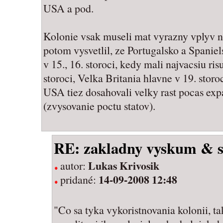
USA a pod.
Kolonie vsak museli mat vyrazny vplyv na
potom vysvetlil, ze Portugalsko a Spanie
v 15., 16. storoci, kedy mali najvacsiu ri
storoci, Velka Britania hlavne v 19. storo
USA tiez dosahovali velky rast pocas expa
(zvysovanie poctu statov).
RE: zakladny vyskum & s
Lukas Krivosik
autor:
14-09-2008 12:48
pridané:
"Co sa tyka vykoristnovania kolonii, 