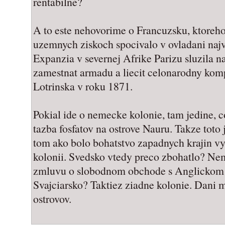
rentabilne?
A to este nehovorime o Francuzsku, ktoreh
uzemnych ziskoch spocivalo v ovladani najva
Expanzia v severnej Afrike Parizu sluzila 
zamestnat armadu a liecit celonarodny komp
Lotrinska v roku 1871.
Pokial ide o nemecke kolonie, tam jedine, c
tazba fosfatov na ostrove Nauru. Takze toto
tom ako bolo bohatstvo zapadnych krajin v
kolonii. Svedsko vtedy preco zbohatlo? Ne
zmluvu o slobodnom obchode s Anglickom 
Svajciarsko? Taktiez ziadne kolonie. Dani m
ostrovov.