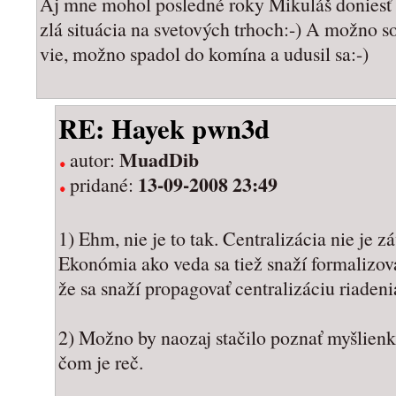
Aj mne mohol posledné roky Mikuláš doniesť n
zlá situácia na svetových trhoch:-) A možno s
vie, možno spadol do komína a udusil sa:-)
RE: Hayek pwn3d
MuadDib
autor:
13-09-2008 23:49
pridané:
1) Ehm, nie je to tak. Centralizácia nie je z
Ekonómia ako veda sa tiež snaží formalizovať
že sa snaží propagovať centralizáciu riade
2) Možno by naozaj stačilo poznať myšlienk
čom je reč.