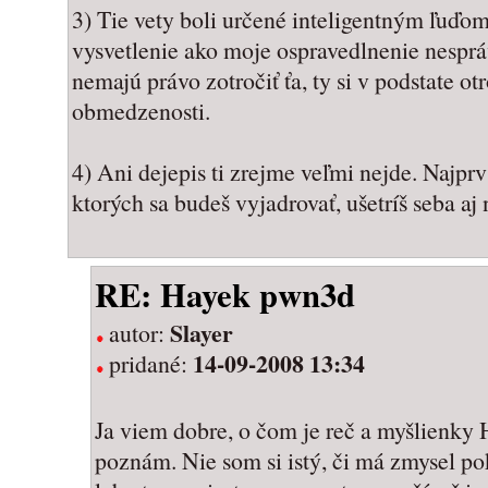
3) Tie vety boli určené inteligentným ľuďom.
vysvetlenie ako moje ospravedlnenie nesprá
nemajú právo zotročiť ťa, ty si v podstate ot
obmedzenosti.
4) Ani dejepis ti zrejme veľmi nejde. Najprv 
ktorých sa budeš vyjadrovať, ušetríš seba aj 
RE: Hayek pwn3d
Slayer
autor:
14-09-2008 13:34
pridané:
Ja viem dobre, o čom je reč a myšlienky 
poznám. Nie som si istý, či má zmysel pok