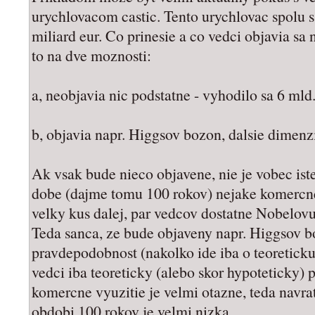
urychlovacom castic. Tento urychlovac spolu s
miliard eur. Co prinesie a co vedci objavia sa
to na dve moznosti:
a, neobjavia nic podstatne - vyhodilo sa 6 ml
b, objavia napr. Higgsov bozon, dalsie dimenzi
Ak vsak bude nieco objavene, nie je vobec iste
dobe (dajme tomu 100 rokov) nejake komercne 
velky kus dalej, par vedcov dostatne Nobelovu
Teda sanca, ze bude objaveny napr. Higgsov b
pravdepodobnost (nakolko ide iba o teoreticku 
vedci iba teoreticky (alebo skor hypoteticky) 
komercne vyuzitie je velmi otazne, teda navra
obdobi 100 rokov je velmi nizka.