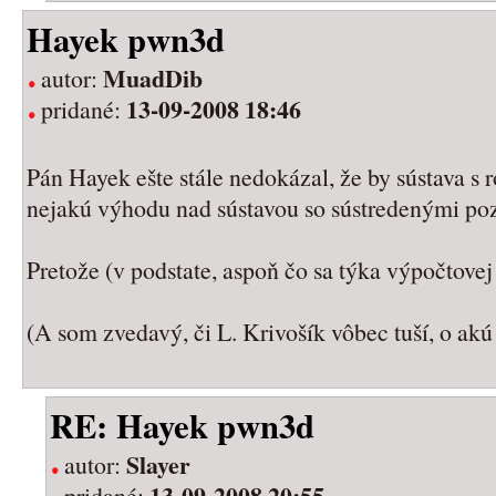
Hayek pwn3d
MuadDib
autor:
13-09-2008 18:46
pridané:
Pán Hayek ešte stále nedokázal, že by sústava 
nejakú výhodu nad sústavou so sústredenými po
Pretože (v podstate, aspoň čo sa týka výpočtovej
(A som zvedavý, či L. Krivošík vôbec tuší, o akú
RE: Hayek pwn3d
Slayer
autor:
13-09-2008 20:55
pridané: