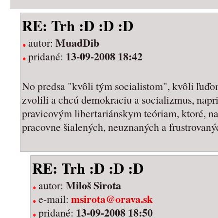
RE: Trh :D :D :D
MuadDib
autor:
13-09-2008 18:42
pridané:
No predsa "kvôli tým socialistom", kvôli ľuďom
zvolili a chcú demokraciu a socializmus, nap
pravicovým libertariánskym teóriam, ktoré, naš
pracovne šialených, neuznaných a frustrovan
RE: Trh :D :D :D
Miloš Sirota
autor:
msirota@orava.sk
e-mail:
13-09-2008 18:50
pridané: