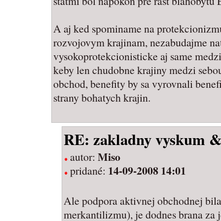
statmi bol napokon pre rast blahobytu 
A aj ked spominame na protekcionizm
rozvojovym krajinam, nezabudajme nato,
vysokoprotekcionisticke aj same medzi
keby len chudobne krajiny medzi sebou
obchod, benefity by sa vyrovnali benef
strany bohatych krajin.
RE: zakladny vyskum & 
Miso
autor:
14-09-2008 14:01
pridané:
Ale podpora aktivnej obchodnej bilan
merkantilizmu), je dodnes brana za 