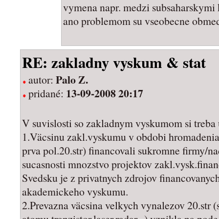
vymena napr. medzi subsaharskymi kr
ano problemom su vseobecne obmed
RE: zakladny vyskum & stat
Palo Z.
autor:
13-09-2008 20:17
pridané:
V suvislosti so zakladnym vyskumom si treba 
1.Väcsinu zakl.vyskumu v obdobi hromadenia 
prva pol.20.str) financovali sukromne firmy/na
sucasnosti mnozstvo projektov zakl.vysk.finan
Svedsku je z privatnych zdrojov financovany
akademickeho vyskumu.
2.Prevazna väcsina velkych vynalezov 20.str (
atomu,tranzistor,laser,radar...) vznikla na pode