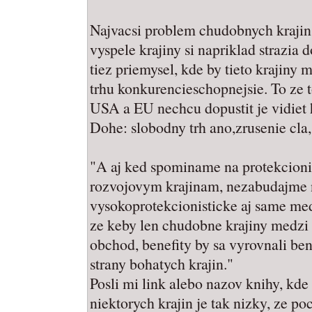
Najvacsi problem chudobnych krajin 
vyspele krajiny si napriklad strazia
tiez priemysel, kde by tieto krajiny 
trhu konkurencieschopnejsie. To ze t
USA a EU nechcu dopustit je vidiet 
Dohe: slobodny trh ano,zrusenie cla, 
"A aj ked spominame na protekcion
rozvojovym krajinam, nezabudajme na
vysokoprotekcionisticke aj same med
ze keby len chudobne krajiny medzi 
obchod, benefity by sa vyrovnali ben
strany bohatych krajin."
Posli mi link alebo nazov knihy, kde 
niektorych krajin je tak nizky, ze 