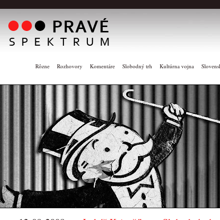
Rôzne
Rozhovory
Komentáre
Slobodný trh
Kultúrna vojna
Slovens