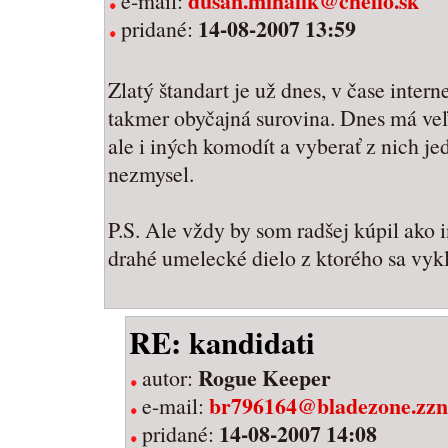
dusan.mihalik@chello.sk
e-mail:
14-08-2007 13:59
pridané:
Zlatý štandart je už dnes, v čase interne
takmer obyčajná surovina. Dnes má ve
ale i iných komodít a vyberať z nich je
nezmysel.
P.S. Ale vždy by som radšej kúpil ako i
drahé umelecké dielo z ktorého sa vykľu
RE: kandidati
Rogue Keeper
autor:
br796164@bladezone.zz
e-mail:
14-08-2007 14:08
pridané: