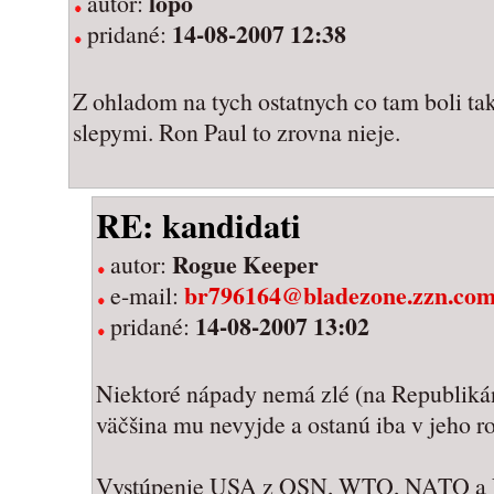
lopo
autor:
14-08-2007 12:38
pridané:
Z ohladom na tych ostatnych co tam boli ta
slepymi. Ron Paul to zrovna nieje.
RE: kandidati
Rogue Keeper
autor:
br796164@bladezone.zzn.co
e-mail:
14-08-2007 13:02
pridané:
Niektoré nápady nemá zlé (na Republiká
väčšina mu nevyjde a ostanú iba v jeho r
Vystúpenie USA z OSN, WTO, NATO a 