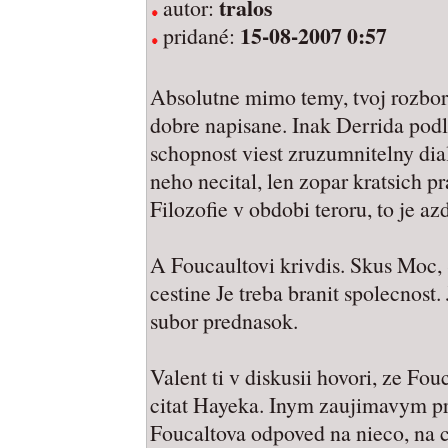
tralos
autor:
15-08-2007 0:57
pridané:
Absolutne mimo temy, tvoj rozbor
dobre napisane. Inak Derrida podl
schopnost viest zruzumnitelny dia
neho necital, len zopar kratsich p
Filozofie v obdobi teroru, to je a
A Foucaultovi krivdis. Skus Moc, 
cestine Je treba branit spolecnost
subor prednasok.
Valent ti v diskusii hovori, ze Fo
citat Hayeka. Inym zaujimavym p
Foucaltova odpoved na nieco, na c