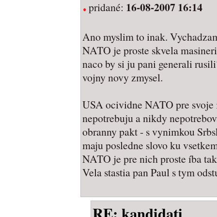
16-08-2007 16:14
pridané:
Ano myslim to inak. Vychadzam 
NATO je proste skvela masineria
naco by si ju pani generali rusil
vojny novy zmysel.
USA ocividne NATO pre svoje i
nepotrebuju a nikdy nepotrebova
obranny pakt - s vynimkou Srbs
maju posledne slovo ku vsetk
NATO je pre nich proste íba tak
Vela stastia pan Paul s tym odst
RE: kandidati