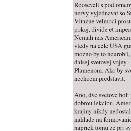
Roosevelt s podlomen
nervy vyjednavat so S
Vitazne velmoci prost
pokoj, divide et imper
Nemali nas Americani
vtedy na cele USA gur
mozno by to neurobil, 
dalsej svetovej vojny 
Plamenom. Ako by svet
nechcem predstavit.
Ano, dve svetove bol
dobrou lekciou. Amer
krajiny nikdy nedostal
nahlade na formovanie
napriek tomu ze pri sv