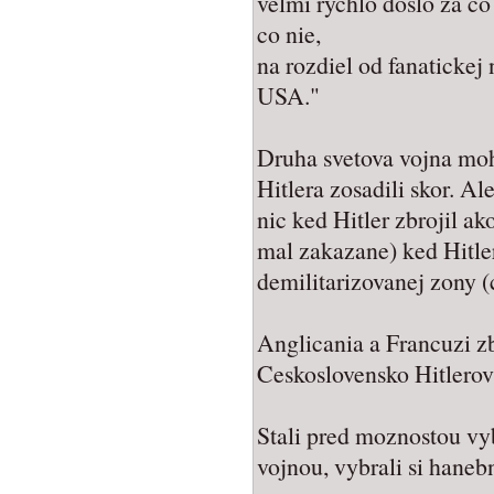
velmi rychlo doslo za co
co nie,
na rozdiel od fanatickej
USA."
Druha svetova vojna moh
Hitlera zosadili skor. Al
nic ked Hitler zbrojil a
mal zakazane) ked Hitler
demilitarizovanej zony (
Anglicania a Francuzi z
Ceskoslovensko Hitlerov
Stali pred moznostou vy
vojnou, vybrali si haneb