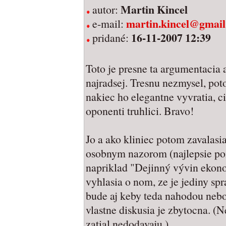
Martin Kincel
autor:
martin.kincel@gmai
e-mail:
16-11-2007 12:39
pridané:
Toto je presne ta argumentaci
najradsej. Tresnu nezmysel, pot
nakiec ho elegantne vyvratia, cim
oponenti truhlici. Bravo!
Jo a ako kliniec potom zavalasia
osobnym nazorom (najlepsie p
napriklad "Dejinný vývin ekon
vyhlasia o nom, ze je jediny sp
bude aj keby teda nahodou nebol
vlastne diskusia je zbytocna. (N
zatial nedodavaju.)