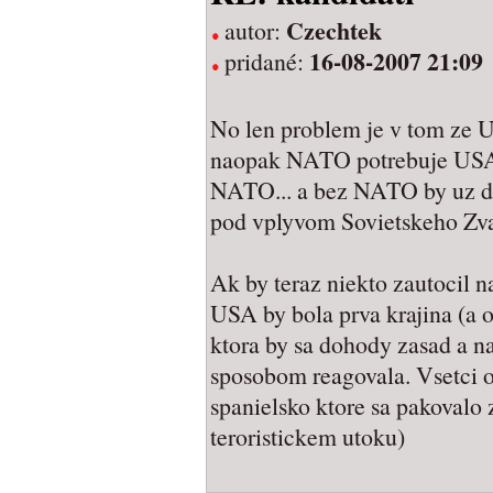
Czechtek
autor:
16-08-2007 21:09
pridané:
No len problem je v tom ze 
naopak NATO potrebuje USA.
NATO... a bez NATO by uz d
pod vplyvom Sovietskeho Zv
Ak by teraz niekto zautocil 
USA by bola prva krajina (a 
ktora by sa dohody zasad a 
sposobom reagovala. Vsetci os
spanielsko ktore sa pakovalo 
teroristickem utoku)