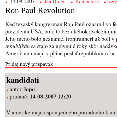
14-08-2007
Ján Dinga
Komentáre
verz
Ron Paul Revolution
Keď texaský kongresman Ron Paul oznámil vo feb
prezidenta USA, bolo to bez akéhokoľvek záujmu 
Jeho meno bolo neznáme, frontrunneri už boli v p
republikán
sa stalo za uplynulé roky skôr nadávko
Američania majú v pláne poslať republikánov na 
kandidati
lopo
autor:
14-08-2007 12:20
pridané:
V amerike maju aspon jedneho poriadneho kandi