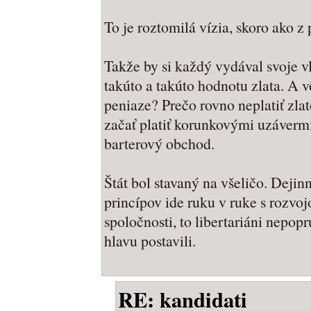
To je roztomilá vízia, skoro ako z
Takže by si každý vydával svoje vl
takúto a takúto hodnotu zlata. A 
peniaze? Prečo rovno neplatiť z
začať platiť korunkovými uzávermi.
barterový obchod.
Štát bol stavaný na všeličo. Dej
princípov ide ruku v ruke s rozvo
spoločnosti, to libertariáni nepop
hlavu postavili.
RE: kandidati