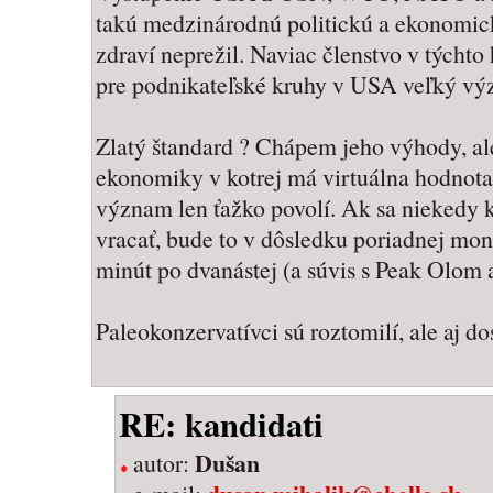
takú medzinárodnú politickú a ekonomickú
zdraví neprežil. Naviac členstvo v týcht
pre podnikateľské kruhy v USA veľký vý
Zlatý štandard ? Chápem jeho výhody, al
ekonomiky v kotrej má virtuálna hodnot
význam len ťažko povolí. Ak sa niekedy 
vracať, bude to v dôsledku poriadnej mon
minút po dvanástej (a súvis s Peak Olom 
Paleokonzervatívci sú roztomilí, ale aj do
RE: kandidati
Dušan
autor: