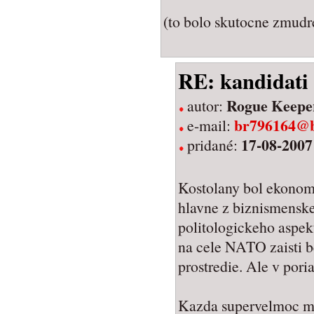
(to bolo skutocne zmudr
RE: kandidati
Rogue Keepe
autor:
br796164@b
e-mail:
17-08-2007
pridané:
Kostolany bol ekonom a
hlavne z biznismenske
politologickeho aspekt
na cele NATO zaisti 
prostredie. Ale v pori
Kazda supervelmoc m