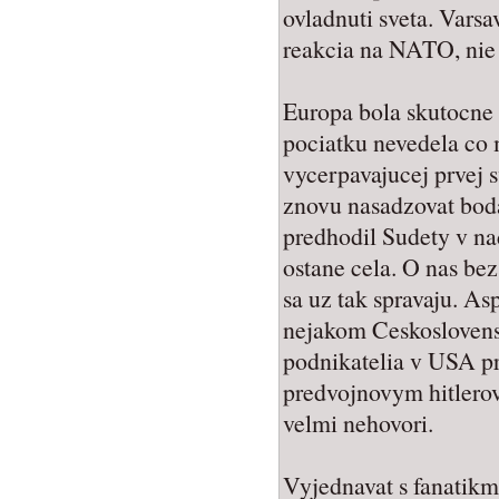
ovladnuti sveta. Vars
reakcia na NATO, nie
Europa bola skutocne 
pociatku nevedela co 
vycerpavajucej prvej 
znovu nasadzovat bo
predhodil Sudety v nad
ostane cela. O nas bez
sa uz tak spravaju. A
nejakom Ceskoslovens
podnikatelia v USA pr
predvojnovym hitler
velmi nehovori.
Vyjednavat s fanatikm