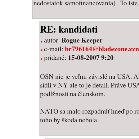
nedostatok samofinancovania) . To iste
RE: kandidati
Rogue Keeper
autor:
br796164@bladezone.zz
e-mail:
15-08-2007 9:20
pridané:
OSN nie je veľmi závislé na USA. Ak
sídli v NY ale to je detail. Práve 
podlžnosti na členskom.
NATO sa malo rozpadnúť hneď po ro
toho by škoda nebola.