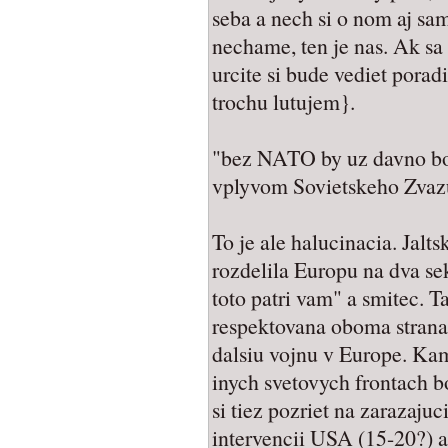
seba a nech si o nom aj sam
nechame, ten je nas. Ak sa 
urcite si bude vediet pora
trochu lutujem}.
"bez NATO by uz davno bo
vplyvom Sovietskeho Zvaz
To je ale halucinacia. Jalt
rozdelila Europu na dva sek
toto patri vam" a smitec. 
respektovana oboma strana
dalsiu vojnu v Europe. Kam
inych svetovych frontach b
si tiez pozriet na zarazaj
intervencii USA (15-20?) a