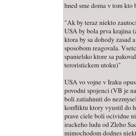
hned sme doma v tom kto bo
"Ak by teraz niekto zautoc
USA by bola prva krajina (
ktora by sa dohody zasad 
sposobom reagovala. Vsetci 
spanielsko ktore sa pakoval
teroristickem utoku)"
USA vo vojne v Iraku opusti
povodni spojenci (VB je na
boli zatiahnuti do nezmys
konfliktu ktory vyustil do 
prave ciele boli ocividne 
irackeho ludu od Zleho Sa
mimochodom dodnes niekto