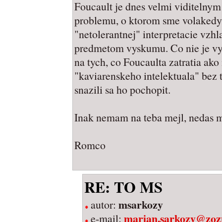
Foucault je dnes velmi viditelny
problemu, o ktorom sme volakedy 
"netolerantnej" interpretacie vzhl
predmetom vyskumu. Co nie je vyc
na tych, co Foucaulta zatratia ako
"kaviarenskeho intelektuala" bez t
snazili sa ho pochopit.
Inak nemam na teba mejl, nedas 
Romco
RE: TO MS
msarkozy
autor:
marian.sarkozy@zoz
e-mail: