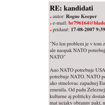
RE: kandidati
Rogue Keeper
autor:
br796164@blade
e-mail:
17-08-2007 9:3
pridané:
"No len problem je v tom
ale naopak NATO potrebuj
NATO"
Ano NATO potrebuje USA. 
potrebuje NATO. NATO poc
ako stmelovac zapadnej Eu
zmenila. Od padu Zeleznej
kulturne aj politicky dosta
mat nejaky obranny pakt, 