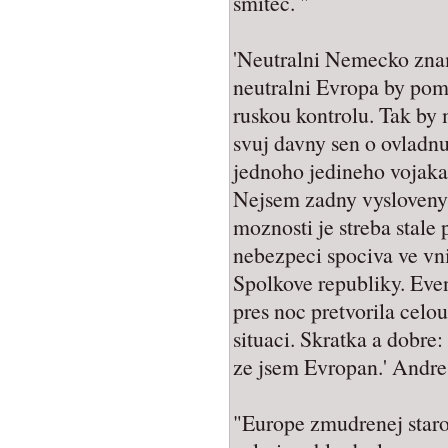
smitec. "
'Neutralni Nemecko zna
neutralni Evropa by poma
ruskou kontrolu. Tak by
svuj davny sen o ovladnu
jednoho jedineho vojaka
Nejsem zadny vysloveny 
moznosti je streba stale 
nebezpeci spociva ve vn
Spolkove republiky. Eve
pres noc pretvorila celo
situaci. Skratka a dobre
ze jsem Evropan.' Andre
"Europe zmudrenej star