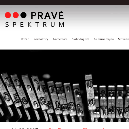
Rôzne
Rozhovory
Komentáre
Slobodný trh
Kultúrna vojna
Slovens