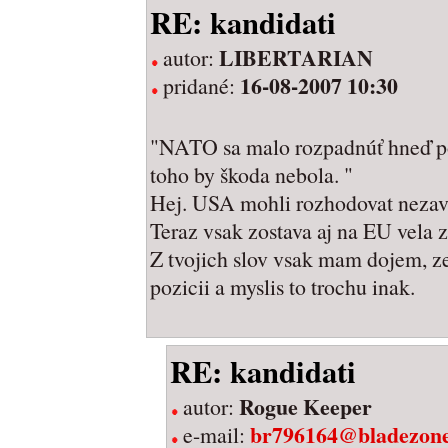
RE: kandidati
LIBERTARIAN
autor:
16-08-2007 10:30
pridané:
"NATO sa malo rozpadnúť hneď po
toho by škoda nebola. "
Hej. USA mohli rozhodovat nezavy
Teraz vsak zostava aj na EU vela 
Z tvojich slov vsak mam dojem, z
pozicii a myslis to trochu inak.
RE: kandidati
Rogue Keeper
autor:
br796164@bladezone
e-mail: