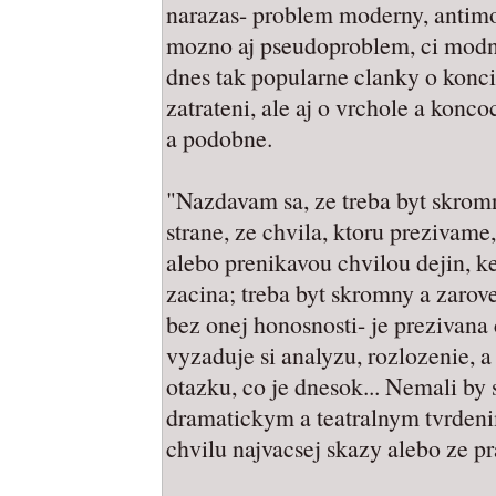
narazas- problem moderny, antimo
mozno aj pseudoproblem, ci modnos
dnes tak popularne clanky o konci
zatrateni, ale aj o vrchole a konc
a podobne.
"Nazdavam sa, ze treba byt skromn
strane, ze chvila, ktoru prezivame
alebo prenikavou chvilou dejin, ke
zacina; treba byt skromny a zarove
bez onej honosnosti- je prezivana
vyzaduje si analyzu, rozlozenie, 
otazku, co je dnesok... Nemali by 
dramatickym a teatralnym tvrdeni
chvilu najvacsej skazy alebo ze pra