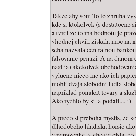
Takze aby som To to zhruba vysve
kde si ktokolvek (s dostatocne 
a tvrdi ze to ma hodnotu je prav
vhodnej chvili ziskala moc na
seba nazvala centralnou bankou
falsovanie penazi. A na danom
nasilia) akekolvek obchodovani
vylucne nieco ine ako ich papie
mohli dvaja slobodni ludia slo
napriklad ponukat tovary a sluzb
Ako rychlo by si ta podali.... ;)
A preco si preboha myslis, ze k
dlhodobeho hladiska horsie ako
v penazenke, alebo tie cisla, co