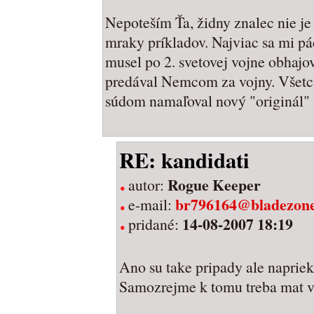
Nepoteším Ťa, židny znalec nie je
mraky príkladov. Najviac sa mi páč
musel po 2. svetovej vojne obhajova
predával Nemcom za vojny. Všetci 
súdom namaľoval nový "originál" 
RE: kandidati
Rogue Keeper
autor:
br796164@bladezone
e-mail:
14-08-2007 18:19
pridané:
Ano su take pripady ale napriek 
Samozrejme k tomu treba mat v