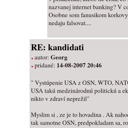
nazvanej internet banking? V co
Osobne som fanusikom korkovych
nedaju falsovat....
RE: kandidati
Georg
autor:
14-08-2007 20:46
pridané:
" Vystúpenie USA z OSN, WTO, NAT
USA takú medzinárodnú politickú a ek
nikto v zdraví neprežil"
Myslim si , ze je to hovadina . Ak na
tak samotne OSN, predpokladam sa, r