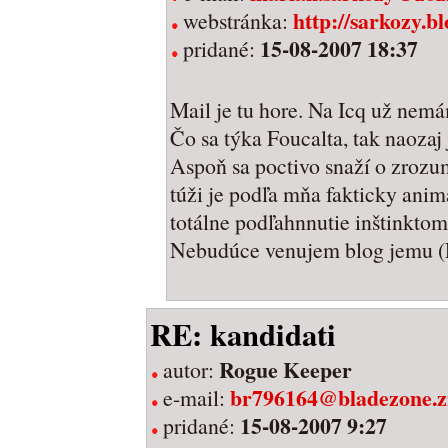
http://sarkozy.bl
webstránka:
15-08-2007 18:37
pridané:
Mail je tu hore. Na Icq už nemám
Čo sa týka Foucalta, tak naozaj 
Aspoň sa poctivo snaží o zrozum
túži je podľa mňa fakticky anima
totálne podľahnnutie inštinktom 
Nebudúce venujem blog jemu (Fo
RE: kandidati
Rogue Keeper
autor:
br796164@bladezone.z
e-mail:
15-08-2007 9:27
pridané: