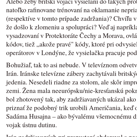
Alebo žeby britskí vojaci vysielaní do takých pro
natoľko rafinovane trénovaní na oklamanie nepriat
(respektíve v tomto prípade zadržania)? Chvíľu v
že došlo k zlomeniu a spolupráci? Veď aj napríkla
vysadzovaní v Protektoráte Čechy a Morava, ovl
kódov, tiež „akože pravé" kódy, ktoré pri odvysie
operátorov v Londýne, že vysielačka pracuje po
Bohužiaľ, tak to asi nebude. V televíznom odvetv
Irán. Iránske televízne zábery zachytávali britsk
jedenia. Nesedeli riadne za stolom, ale skôr imp
zemi. Žena mala neeurópsku/nie-kresťanskú pok
bol zhotovený tak, aby zadržiavaných ukázal ako 
priznať že podobný trik urobili Američania, keď 
Sadáma Husajna – ako bývalému všemocnému dik
vojak ústnu dutinu.
Irán zadržiavaných pri prepustení obdaroval a ne