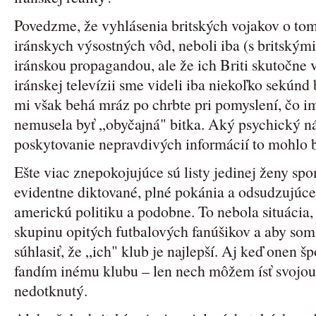
Povedzme, že vyhlásenia britských vojakov o tom,
iránskych výsostných vôd, neboli iba (s britský
iránskou propagandou, ale že ich Briti skutočne v
iránskej televízii sme videli iba niekoľko sekú
mi však behá mráz po chrbte pri pomyslení, čo im 
nemusela byť „obyčajná" bitka. Aký psychický ná
poskytovanie nepravdivých informácií to mohlo 
Ešte viac znepokojujúce sú listy jedinej ženy s
evidentne diktované, plné pokánia a odsudzujúce
americkú politiku a podobne. To nebola situácia,
skupinu opitých futbalových fanúšikov a aby so
súhlasiť, že „ich" klub je najlepší. Aj keď onen 
fandím inému klubu – len nech môžem ísť svojou
nedotknutý.