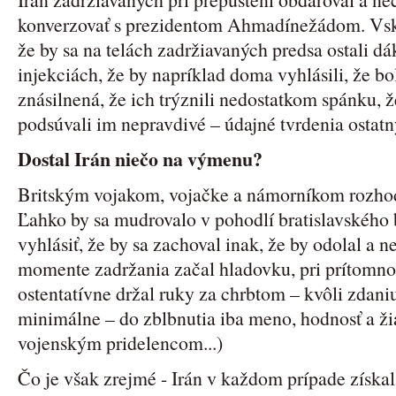
konverzovať s prezidentom Ahmadínežádom. Vsku
že by sa na telách zadržiavaných predsa ostali dá
injekciách, že by napríklad doma vyhlásili, že bo
znásilnená, že ich trýznili nedostatkom spánku, ž
podsúvali im nepravdivé – údajné tvrdenia ostatn
Dostal Irán niečo na výmenu?
Britským vojakom, vojačke a námorníkom rozhod
Ľahko by sa mudrovalo v pohodlí bratislavského
vyhlásiť, že by sa zachoval inak, že by odolal a 
momente zadržania začal hladovku, pri prítomnos
ostentatívne držal ruky za chrbtom – kvôli zdani
minimálne – do zblbnutia iba meno, hodnosť a ži
vojenským pridelencom...)
Čo je však zrejmé - Irán v každom prípade získal