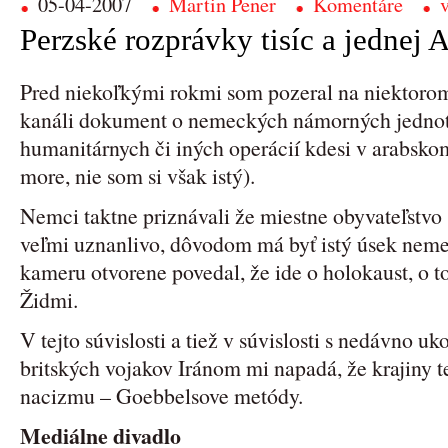
05-04-2007
Martin Pener
Komentáre
v
Perzské rozprávky tisíc a jednej 
Pred niekoľkými rokmi som pozeral na niektor
kanáli dokument o nemeckých námorných jednotk
humanitárnych či iných operácií kdesi v arabsko
more, nie som si však istý).
Nemci taktne priznávali že miestne obyvateľstvo 
veľmi uznanlivo, dôvodom má byť istý úsek neme
kameru otvorene povedal, že ide o holokaust, o to,
Židmi.
V tejto súvislosti a tiež v súvislosti s nedávno
britských vojakov Iránom mi napadá, že krajiny tej
nacizmu – Goebbelsove metódy.
Mediálne divadlo