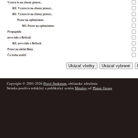
Vyzera to na slusny pruser...
RE: Vyzera to na slusny pruser...
RE: Vyzera to na slusny pruser...
Pozor na optimizmus
RE: Pozor na optimizmus
Propagnda
nove info o Britoch
RE: nove info o Britoch
Pozor na akčné filmy
Čo treba zrušiť.
Copyright © 2001-2026
Pravé Spektrum
, občianske združenie
Stránka používa redakčný a publikačný systém
Metafox
od
Platon Group