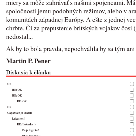
miery sa môže zahrávať s našimi spojencami. Má 
spoločnosti jemu podobných režimov, alebo v a
komunitách západnej Európy. A ešte z jednej ve
chrbte. Či za prepustenie britských vojakov čosi 
nedostal...
Ak by to bola pravda, nepochválila by sa tým ani
Martin P. Pener
OK
RE: OK
RE: OK
RE: OK
OK
Gayovia ziju kratsie
Lukasko :)
RE: Lukasko :)
Co je logicke?
RE: Lukasko :)