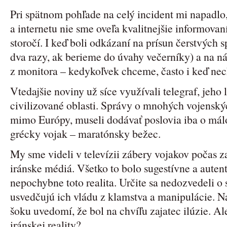
Pri spätnom pohľade na celý incident mi napadlo, 
a internetu nie sme oveľa kvalitnejšie informovan
storočí. I keď boli odkázaní na prísun čerstvých
dva razy, ak berieme do úvahy večerníky) a na ná
z monitora – kedykoľvek chceme, často i keď ne
Vtedajšie noviny už síce využívali telegraf, jeho 
civilizované oblasti. Správy o mnohých vojenskýc
mimo Európy, museli dodávať poslovia iba o mál
grécky vojak – maratónsky bežec.
My sme videli v televízii zábery vojakov počas z
iránske médiá. Všetko to bolo sugestívne a autent
nepochybne toto realita. Určite sa nedozvedeli o 
usvedčujú ich vládu z klamstva a manipulácie. N
šoku uvedomí, že bol na chvíľu zajatec ilúzie. Ale
iránskej reality?