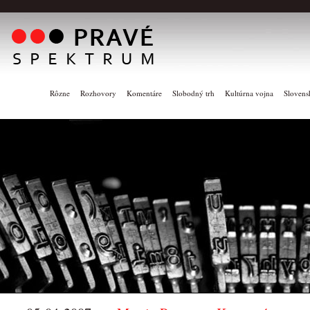
Rôzne
Rozhovory
Komentáre
Slobodný trh
Kultúrna vojna
Slovens