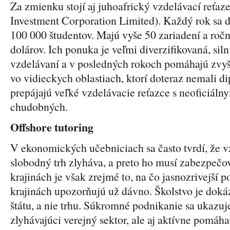
Za zmienku stojí aj juhoafrický vzdelávací reťa
Investment Corporation Limited). Každý rok sa do
100 000 študentov. Majú vyše 50 zariadení a roč
dolárov. Ich ponuka je veľmi diverzifikovaná, sil
vzdelávaní a v posledných rokoch pomáhajú zvyšo
vo vidieckych oblastiach, ktorí doteraz nemali d
prepájajú veľké vzdelávacie reťazce s neoficiál
chudobných.
Offshore tutoring
V ekonomických učebniciach sa často tvrdí, že vz
slobodný trh zlyháva, a preto ho musí zabezpečov
krajinách je však zrejmé to, na čo jasnozrivejší 
krajinách upozorňujú už dávno. Školstvo je doká
štátu, a nie trhu. Súkromné podnikanie sa ukazuj
zlyhávajúci verejný sektor, ale aj aktívne pomáh