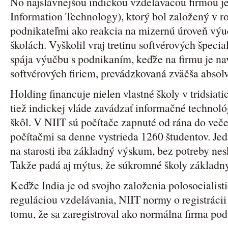
No najslávnejšou indickou vzdelávacou firmou je 
Information Technology), ktorý bol založený v 
podnikateľmi ako reakcia na mizernú úroveň výu
školách. Vyškolil vraj tretinu softvérových špecial
spája výučbu s podnikaním, keďže na firmu je navi
softvérových firiem, prevádzkovaná zväčša absolve
Holding financuje nielen vlastné školy v tridsiat
tiež indickej vláde zavádzať informačné technoló
škôl. V NIIT sú počítače zapnuté od rána do večer
počítačmi sa denne vystrieda 1260 študentov. Je
na starosti iba základný výskum, bez potreby nes
Takže padá aj mýtus, že súkromné školy základ
Keďže India je od svojho založenia polosocialist
reguláciou vzdelávania, NIIT normy o registrácii
tomu, že sa zaregistroval ako normálna firma p