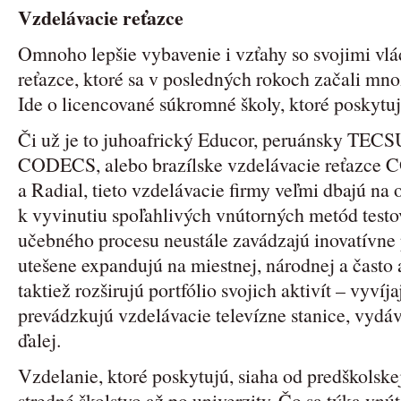
Vzdelávacie reťazce
Omnoho lepšie vybavenie i vzťahy so svojimi vl
reťazce, ktoré sa v posledných rokoch začali mn
Ide o licencované súkromné školy, ktoré poskytuj
Či už je to juhoafrický Educor, peruánsky TECS
CODECS, alebo brazílske vzdelávacie reťazce C
a Radial, tieto vzdelávacie firmy veľmi dbajú na
k vyvinutiu spoľahlivých vnútorných metód testov
učebného procesu neustále zavádzajú inovatívne 
utešene expandujú na miestnej, národnej a často 
taktiež rozširujú portfólio svojich aktivít – vyvíja
prevádzkujú vzdelávacie televízne stanice, vydáva
ďalej.
Vzdelanie, ktoré poskytujú, siaha od predškolsk
stredné školstvo až po univerzity. Čo sa týka vnú