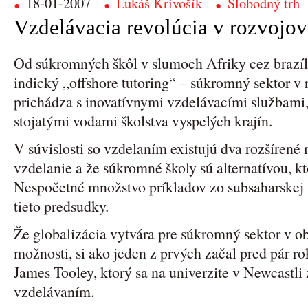
18-01-2007
Lukáš Krivošík
Slobodný trh
Vzdelávacia revolúcia v rozvojo
Od súkromných škôl v slumoch Afriky cez brazíl
indický „offshore tutoring“ – súkromný sektor v
prichádza s inovatívnymi vzdelávacími službami,
stojatými vodami školstva vyspelých krajín.
V súvislosti so vzdelaním existujú dva rozšírené
vzdelanie a že súkromné školy sú alternatívou, kt
Nespočetné množstvo príkladov zo subsaharskej 
tieto predsudky.
Že globalizácia vytvára pre súkromný sektor v ob
možnosti, si ako jeden z prvých začal pred pár ro
James Tooley, ktorý sa na univerzite v Newcastl
vzdelávaním.