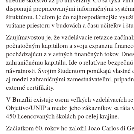
disponujú prepracovanými informačnými systém
štruktúrou. Cieľom je čo najhospodárnejšie využí
vrátane priestoru v budovách a času učiteľov i št
Zaujímavosťou je, že vzdelávacie reťazce začína
počiatočným kapitálom a svoju expanziu financov
pochádzajúcu z vlastných finančných tokov. Dnes
zahraničnému kapitálu. Ide o relatívne bezpečnú 
návratnosti. Svojim študentom ponúkajú vlastné 
aj medzi zahraničnými zamestnávateľmi, prípad
externé certifikáty.
V Brazílii existuje osem veľkých vzdelávacích reť
Objetivo/UNIP a medzi jeho zákazníkov sa ráta v
450 licencovaných školách po celej krajine.
Začiatkom 60. rokov ho založil Joao Carlos di Gen