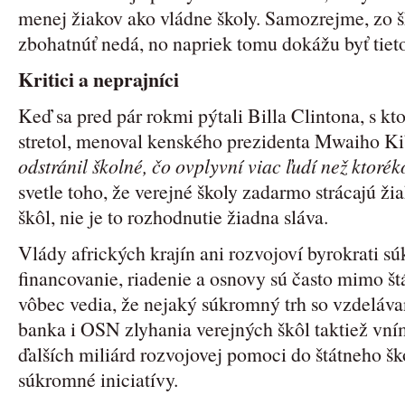
menej žiakov ako vládne školy. Samozrejme, zo 
zbohatnúť nedá, no napriek tomu dokážu byť tieto
Kritici a neprajníci
Keď sa pred pár rokmi pýtali Billa Clintona, s kt
stretol, menoval kenského prezidenta Mwaiho Ki
odstránil školné, čo ovplyvní viac ľudí než ktoré
svetle toho, že verejné školy zadarmo strácajú 
škôl, nie je to rozhodnutie žiadna sláva.
Vlády afrických krajín ani rozvojoví byrokrati 
financovanie, riadenie a osnovy sú často mimo št
vôbec vedia, že nejaký súkromný trh so vzdelávan
banka i OSN zlyhania verejných škôl taktiež vníma
ďalších miliárd rozvojovej pomoci do štátneho ško
súkromné iniciatívy.