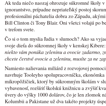
Ak teda niečo naozaj ohrozuje súkromné školy v 
ignorantstvo, prípadne nepriateľský postoj skor
profesionálni páchatelia dobra zo Západu, akým
Bill Clinton či Tony Blair. Oni všetci volajú po
v treťom svete.
Čo si o tom myslia ľudia v slumoch? Ako sa vyjadr
svoje dieťa do súkromnej školy v kenskej Kibere
niekto vám ponúka zeleninu a ovocie zadarmo, zn
chcete čerstvé ovocie a zeleninu, musíte za ne zap
Namiesto nalievania miliárd z rozvojovej pomoci
navrhuje Tooleyho spolupracovníčka, ekonómka 
mikropôžičiek, ktorý by súkromným školám v sl
vybavenosť, rozšíriť školskú knižnicu a zvýšiť kval
úvery do výšky 1000 dolárov, čo je len zlomok n
Kolumbii a Pakistane už dva takéto projekty úsp