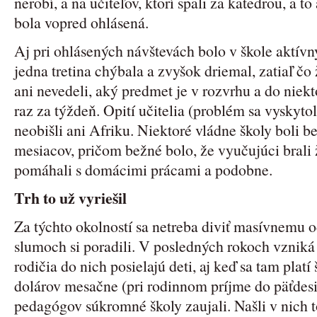
nerobí, a na učiteľov, ktorí spali za katedrou, a t
bola vopred ohlásená.
Aj pri ohlásených návštevách bolo v škole aktívny
jedna tretina chýbala a zvyšok driemal, zatiaľ čo 
ani nevedeli, aký predmet je v rozvrhu a do niekto
raz za týždeň. Opití učitelia (problém sa vyskyto
neobišli ani Afriku. Niektoré vládne školy boli 
mesiacov, pričom bežné bolo, že vyučujúci brali
pomáhali s domácimi prácami a podobne.
Trh to už vyriešil
Za týchto okolností sa netreba diviť masívnemu o
slumoch si poradili. V posledných rokoch vzniká
rodičia do nich posielajú deti, aj keď sa tam plat
dolárov mesačne (pri rodinnom príjme do päťdes
pedagógov súkromné školy zaujali. Našli v nich to