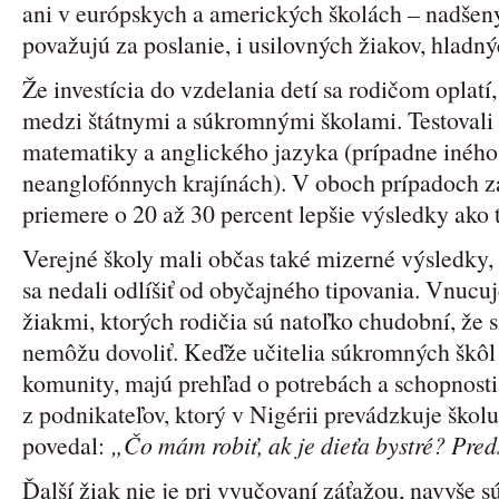
ani v európskych a amerických školách – nadšenýc
považujú za poslanie, i usilovných žiakov, hladn
Že investícia do vzdelania detí sa rodičom oplatí,
medzi štátnymi a súkromnými školami. Testovali 
matematiky a anglického jazyka (prípadne iného
neanglofónnych krajínách). V oboch prípadoch 
priemere o 20 až 30 percent lepšie výsledky ako t
Verejné školy mali občas také mizerné výsledky,
sa nedali odlíšiť od obyčajného tipovania. Vnucuj
žiakmi, ktorých rodičia sú natoľko chudobní, že 
nemôžu dovoliť. Keďže učitelia súkromných škôl 
komunity, majú prehľad o potrebách a schopnostia
z podnikateľov, ktorý v Nigérii prevádzkuje ško
povedal:
„Čo mám robiť, ak je dieťa bystré? Pre
Ďalší žiak nie je pri vyučovaní záťažou, navyše 