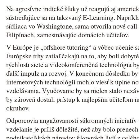
Na agresívne indické šťuky už reagujú aj americk
sústreďujúce sa na takzvaný E-Learning. Napríkl
sídliaca vo Washingtone, sama otvorila nové call 
Filipínach, zamestnávajúc domácich učiteľov.
V Európe je „offshore tutoring“ a vôbec učenie sa
Európske trhy zatiaľ čakajú na to, aby boli dobyt
rýchlosti siete a videokonferenčná technológia 
ďalší impulz na rozvoj. V konečnom dôsledku by
internetových technológií mohlo viesť k úplne 
vzdelávania. Vyučovanie by sa nielen stalo nezáv
by zároveň dostali prístup k najlepším učiteľom n
okruhov.
Odporcovia angažovanosti súkromných iniciatív v 
vzdelanie je príliš dôležité, než aby bolo prenec
podnikateľských nápadov šikovných ľudí z celého 