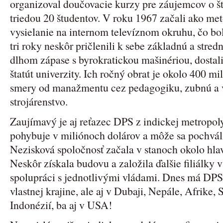
organizoval doučovacie kurzy pre záujemcov o š
triedou 20 študentov. V roku 1967 začali ako me
vysielanie na internom televíznom okruhu, čo bol
tri roky neskôr pričlenili k sebe základnú a stred
dlhom zápase s byrokratickou mašinériou, dostali
štatút univerzity. Ich ročný obrat je okolo 400 m
smery od manažmentu cez pedagogiku, zubnú a v
strojárenstvo.
Zaujímavý je aj reťazec DPS z indickej metropoly
pohybuje v miliónoch dolárov a môže sa pochvál
Nezisková spoločnosť začala v stanoch okolo hl
Neskôr získala budovu a založila ďalšie filiálky v 
spolupráci s jednotlivými vládami. Dnes má DPS 
vlastnej krajine, ale aj v Dubaji, Nepále, Afrike,
Indonézií, ba aj v USA!