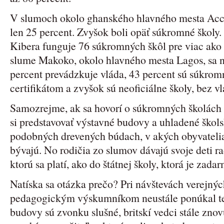
V slumoch okolo ghanského hlavného mesta Accr
len 25 percent. Zvyšok boli opäť súkromné škol
Kibera funguje 76 súkromných škôl pre viac ako 
slume Makoko, okolo hlavného mesta Lagos, sa n
percent prevádzkuje vláda, 43 percent sú súkrom
certifikátom a zvyšok sú neoficiálne školy, bez v
Samozrejme, ak sa hovorí o súkromných školách 
si predstavovať výstavné budovy a uhladené škols
podobných drevených búdach, v akých obyvatelia
bývajú. No rodičia zo slumov dávajú svoje deti r
ktorú sa platí, ako do štátnej školy, ktorá je zada
Natíska sa otázka prečo? Pri návštevách verejný
pedagogickým výskumníkom neustále ponúkal ten
budovy sú zvonku slušné, britskí vedci stále znovu