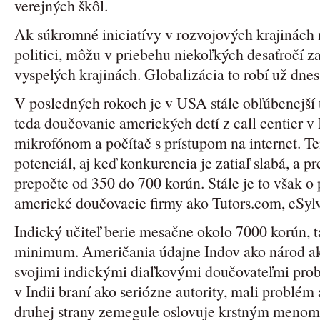
verejných škôl.
Ak súkromné iniciatívy v rozvojových krajinách 
politici, môžu v priebehu niekoľkých desaťročí z
vyspelých krajinách. Globalizácia to robí už dnes
V posledných rokoch je v USA stále obľúbenejší 
teda doučovanie amerických detí z call centier v I
mikrofónom a počítač s prístupom na internet. 
potenciál, aj keď konkurencia je zatiaľ slabá, a p
prepočte od 350 do 700 korún. Stále je to však o
americké doučovacie firmy ako Tutors.com, eSyl
Indický učiteľ berie mesačne okolo 7000 korún, ta
minimum. Američania údajne Indov ako národ ak
svojimi indickými diaľkovými doučovateľmi problé
v Indii braní ako seriózne autority, mali problém 
druhej strany zemegule oslovuje krstným menom