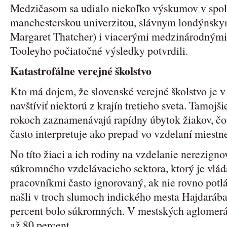
Medzičasom sa udialo niekoľko výskumov v spolu
manchesterskou univerzitou, slávnym londýnskym
Margaret Thatcher) i viacerými medzinárodnými
Tooleyho počiatočné výsledky potvrdili.
Katastrofálne verejné školstvo
Kto má dojem, že slovenské verejné školstvo je 
navštíviť niektorú z krajín tretieho sveta. Tamojš
rokoch zaznamenávajú rapídny úbytok žiakov, čo
často interpretuje ako prepad vo vzdelaní miestn
No títo žiaci a ich rodiny na vzdelanie nerezignov
súkromného vzdelávacieho sektora, ktorý je vlá
pracovníkmi často ignorovaný, ak nie rovno pot
našli v troch slumoch indického mesta Hajdarába
percent bolo súkromných. V mestských aglomerá
až 80 percent.