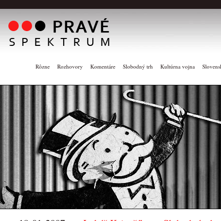
Rôzne
Rozhovory
Komentáre
Slobodný trh
Kultúrna vojna
Slovens