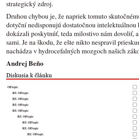
strategický zdroj.
Druhou chybou je, že napriek tomuto skutočném
dotyční nedisponujú dostatočnou intelektuálnou 
dokázali poskytnúť, teda milostivo nám dovoliť, a
sami. Je na škodu, že ešte nikto nespravil priesk
nachádza v hydrocefalných mozgoch našich záko
Andrej Beňo
Off topic
RE: Off topic
RE: Off topic
RE: Off topic
RE: Off topic
RE: Off topic
RE: Off topic
RE: Off topic
RE: Off topic