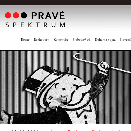
Rôzne
Rozhovory
Komentáre
Slobodný trh
Kultúrna vojna
Slovens