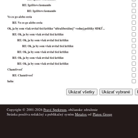
RE: Igelitove komando
RE: Igelitove komando
Vo co go alebo cesta
RE: Vo co go alebo cesta
Ok, ja by som však uvítal tiež kritiku "ultraliberálnej" vodnej politiky SDKÚ...
RE: Ok, ja by som však uvítal tiež kritiku
RE: Ok, ja by som však uvítal tiež kritiku
RE: Ok, ja by som však uvítal tiež kritiku
RE: Ok, ja by som však uvítal tiež kritiku
RE: Ok, ja by som však uvítal tiež kritiku
RE: Ok, ja by som však uvítal tiež kritiku
Chamtivosť
RE: Chamtivosť
haha
Copyright © 2001-2026
Pravé Spektrum
, občianske združenie
Stránka používa redakčný a publikačný systém
Metafox
od
Platon Group