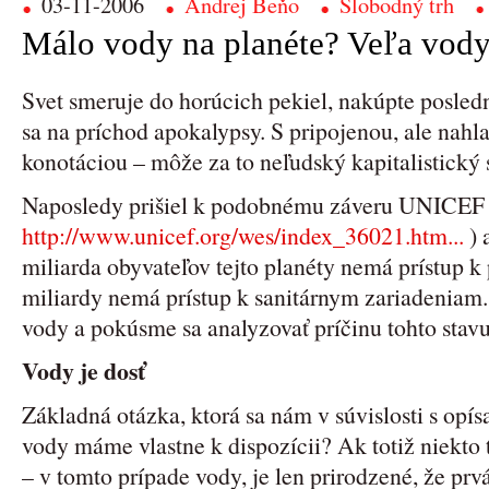
03-11-2006
Andrej Beňo
Slobodný trh
Málo vody na planéte? Veľa vod
Svet smeruje do horúcich pekiel, nakúpte posled
sa na príchod apokalypsy. S pripojenou, ale nahl
konotáciou – môže za to neľudský kapitalistický
Naposledy prišiel k podobnému záveru UNICEF 
http://www.unicef.org/wes/index_36021.htm...
) 
miliarda obyvateľov tejto planéty nemá prístup k 
miliardy nemá prístup k sanitárnym zariadeniam. 
vody a pokúsme sa analyzovať príčinu tohto stavu
Vody je dosť
Základná otázka, ktorá sa nám v súvislosti s opís
vody máme vlastne k dispozícii? Ak totiž niekto 
– v tomto prípade vody, je len prirodzené, že p