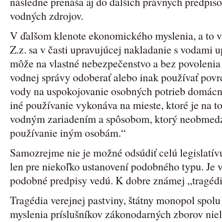
následne prenáša aj do ďalších právnych predpis
vodných zdrojov.
V ďalšom klenote ekonomického myslenia, a to 
Z.z. sa v časti upravujúcej nakladanie s vodami
môže na vlastné nebezpečenstvo a bez povolenia 
vodnej správy odoberať alebo inak používať po
vody na uspokojovanie osobných potrieb domácnos
iné používanie vykonáva na mieste, ktoré je na
vodným zariadením a spôsobom, ktorý neobmedz
používanie iným osobám.“
Samozrejme nie je možné odsúdiť celú legislatívu
len pre niekoľko ustanovení podobného typu. Je 
podobné predpisy vedú. K dobre známej „tragédií
Tragédia verejnej pastviny, štátny monopol spo
myslenia príslušníkov zákonodarných zborov niele