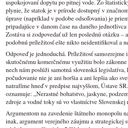
uspokojovaní dopytu po pitnej vode. Zo štatistick
plynie, že statok je v prírode dostupný v značno
úprave (napríklad v podobe odsoľovania) je pri
pripadajúce v danom čase na daného jednotlivca 
Zostáva si zodpovedať už len poslednú otázku – 
podobnú príležitosť ešte nikto neidentifikoval a n
Odpoveď je jednoduchá. Príležitosť samozrejme id
skutočnému komerčnému využitiu bolo zákonne
nech nám poslúži samotná slovenská legislatíva, 
počudovanie nie je ani horšia a ani lepšia ako s
natrafíme hneď v predpise najvyššom, Ústave S
oznamuje: „Nerastné bohatstvo, jaskyne, podzemn
zdroje a vodné toky sú vo vlastníctve Slovenskej 
Argumentom na zavedenie štátneho monopolu na 
inak, argument verejného záujmu a strategickej s