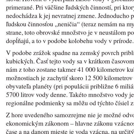
primerané. Pri väčšine ľudských činností, pri kto
nedochádza k jej nevratnej zmene. Jednoducho p
ľudskou činnosťou „neničia“ (teraz nemám na mys
strane, toto obrovské množstvo je v neustálom p
dopĺňajú, a to v podobe kolobehu vody v prírode.
V podobe zrážok spadne na zemský povrch pribl
kubických. Časť tejto vody sa v krátkom časovom
nám z toho zostane takmer 41 000 kilometrov ku
možnostiach je zachytiť skoro 12 500 kilometro
obyvateľa planéty (pri populácii približne 6 mili
5700 litrov vody denne. Takéto množstvo vody je 
regionálne podmienky sa môžu od týchto čísiel zn
Z hore uvedeného samozrejme nie je možné odvo
ekonomickým zákonom – hlavne zákonu vzácnost
čase a na danom mieste je voda vzácna, na určit