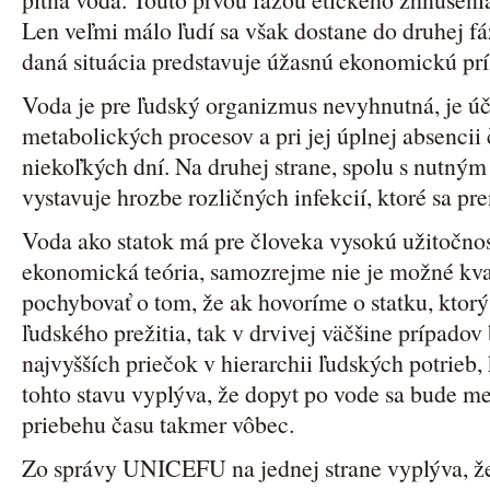
Len veľmi málo ľudí sa však dostane do druhej fáz
daná situácia predstavuje úžasnú ekonomickú príl
Voda je pre ľudský organizmus nevyhnutná, je 
metabolických procesov a pri jej úplnej absencii
niekoľkých dní. Na druhej strane, spolu s nutný
vystavuje hrozbe rozličných infekcií, ktoré sa pr
Voda ako statok má pre človeka vysokú užitočnosť
ekonomická teória, samozrejme nie je možné kva
pochybovať o tom, že ak hovoríme o statku, kto
ľudského prežitia, tak v drvivej väčšine prípadov
najvyšších priečok v hierarchii ľudských potrieb,
tohto stavu vyplýva, že dopyt po vode sa bude me
priebehu času takmer vôbec.
Zo správy UNICEFU na jednej strane vyplýva, že