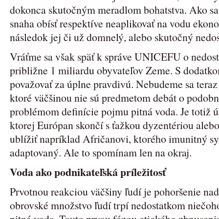
dokonca skutočným meradlom bohatstva. Ako sa 
snaha obísť respektíve neaplikovať na vodu ekon
následok jej či už domnelý, alebo skutočný nedos
Vráťme sa však späť k správe UNICEFU o nedostu
približne 1 miliardu obyvateľov Zeme. S dodatk
považovať za úplne pravdivú. Nebudeme sa teraz
ktoré väčšinou nie sú predmetom debát o podob
problémom definície pojmu pitná voda. Je totiž úp
ktorej Európan skončí s ťažkou dyzentériou alebo
ublížiť napríklad Afričanovi, ktorého imunitný s
adaptovaný. Ale to spomínam len na okraj.
Voda ako podnikateľská príležitosť
Prvotnou reakciou väčšiny ľudí je pohoršenie nad
obrovské množstvo ľudí trpí nedostatkom niečoh
pitná voda. Touto prvou fázou etického zhnusenia