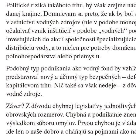
Politické riziká takéhoto trhu, by však zrejme naď
danej krajine. Domnievam sa preto, že ak by bol
vlastníctvu vodných zdrojov (nie v podobe mono
očakávať vznik inštitúcií v podobe „vodných“ po
investujúcich do akcií spoločností špecializujúci
distribúciu vody, a to nielen pre potreby domácnos
poľnohospodárstva alebo priemyslu.
Podobný typ podnikania ako vodný fond by vzhľa
predstavoval nový a účinný typ bezpečných – def
kapitálovom trhu. Nič také sa však nedeje – z d
vodné zdroje.
Záver? Z dôvodu chybnej legislatívy jednotlivých
obrovských rozmerov. Chybná a podnikanie znemo
výsledkom súboru omylov. Prvou chybou je vláda ľ
ide len o naše dobro a oháňajú sa pojmami ako ná