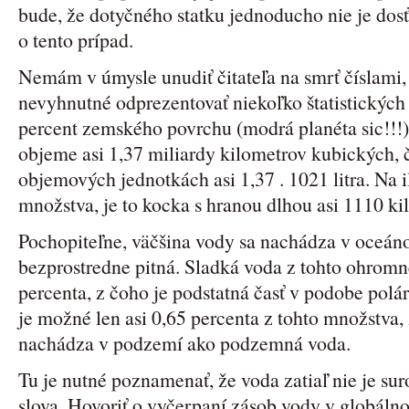
bude, že dotyčného statku jednoducho nie je dos
o tento prípad.
Nemám v úmysle unudiť čitateľa na smrť číslami,
nevyhnutné odprezentovať niekoľko štatistických
percent zemského povrchu (modrá planéta sic!!
objeme asi 1,37 miliardy kilometrov kubických, 
objemových jednotkách asi 1,37 . 1021 litra. Na 
množstva, je to kocka s hranou dlhou asi 1110 ki
Pochopiteľne, väčšina vody sa nachádza v oceánoc
bezprostredne pitná. Sladká voda z tohto ohromné
percenta, z čoho je podstatná časť v podobe polár
je možné len asi 0,65 percenta z tohto množstva,
nachádza v podzemí ako podzemná voda.
Tu je nutné poznamenať, že voda zatiaľ nie je su
slova. Hovoriť o vyčerpaní zásob vody v globál