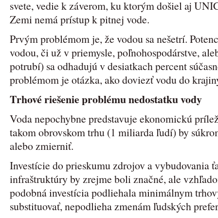
svete, vedie k záverom, ku ktorým došiel aj UNI
Zemi nemá prístup k pitnej vode.
Prvým problémom je, že vodou sa nešetrí. Potenc
vodou, či už v priemysle, poľnohospodárstve, ale
potrubí) sa odhadujú v desiatkach percent súča
problémom je otázka, ako doviezť vodu do krajiny
Trhové riešenie problému nedostatku vody
Voda nepochybne predstavuje ekonomickú príležit
takom obrovskom trhu (1 miliarda ľudí) by súkro
alebo zmierniť.
Investície do prieskumu zdrojov a vybudovania ť
infraštruktúry by zrejme boli značné, ale vzhľad
podobná investícia podliehala minimálnym trho
substituovať, nepodlieha zmenám ľudských prefer