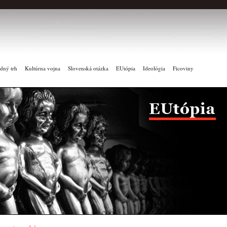
dný trh
Kultúrna vojna
Slovenská otázka
EUtópia
Ideológia
Ficoviny