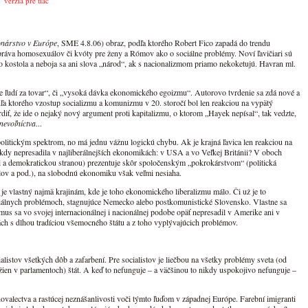
verzia pre tlač
onárstvo v Európe
, SME 4.8.06) obraz, podľa ktorého Robert Fico zapadá do trendu
 o práva homosexuálov či kvóty pre ženy a Rómov ako o sociálne problémy. Noví ľavičiari sú
o kostola a neboja sa ani slova „národ“, ak s nacionalizmom priamo nekoketujú. Havran ml.
ie ľudí za tovar“, či „vysoká dávka ekonomického egoizmu“. Autorovo tvrdenie sa zdá nové a
dľa ktorého vzostup socializmu a komunizmu v 20. storočí bol len reakciou na vypätý
diť, že ide o nejaký nový argument proti kapitalizmu, o ktorom „Hayek nepísal“, tak vedzte,
nevoľníctva
...
 politickým spektrom, no má jednu vážnu logickú chybu. Ak je krajná ľavica len reakciou na
kdy nepresadila v najliberálnejších ekonomikách: v USA a vo Veľkej Británii? V oboch
ami a demokratickou stranou) prezentuje skôr spoločenským „pokrokárstvom“ (politická
lov a pod.), na slobodnú ekonomiku však veľmi nesiaha.
 je vlastný najmä krajinám, kde je toho ekonomického liberalizmu málo. Či už je to
ociálnych problémoch, stagnujúce Nemecko alebo postkomunistické Slovensko. Vlastne sa
izmus sa vo svojej internacionálnej i nacionálnej podobe opäť nepresadil v Amerike ani v
ách s dlhou tradíciou všemocného štátu a z toho vyplývajúcich problémov.
ialistov všetkých dôb a zafarbení. Pre socialistov je liečbou na všetky problémy sveta (od
žien v parlamentoch) štát. A keď to nefunguje – a väčšinou to nikdy uspokojivo nefunguje –
valectva a rastúcej neznášanlivosti voči týmto ľuďom v západnej Európe. Farební imigranti