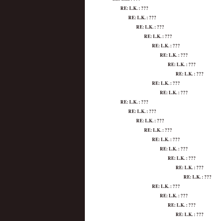
RE: L.K. : ???
RE: L.K. : ???
RE: L.K. : ???
RE: L.K. : ???
RE: L.K. : ???
RE: L.K. : ???
RE: L.K. : ???
RE: L.K. : ???
RE: L.K. : ???
RE: L.K. : ???
RE: L.K. : ???
RE: L.K. : ???
RE: L.K. : ???
RE: L.K. : ???
RE: L.K. : ???
RE: L.K. : ???
RE: L.K. : ???
RE: L.K. : ???
RE: L.K. : ???
RE: L.K. : ???
RE: L.K. : ???
RE: L.K. : ???
RE: L.K. : ???