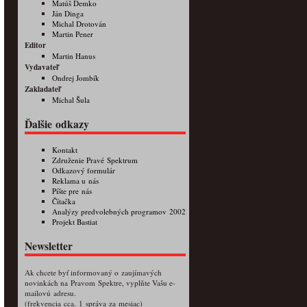
Matúš Demko
Ján Dinga
Michal Drotován
Martin Pener
Editor
Martin Hanus
Vydavateľ
Ondrej Jombík
Zakladateľ
Michal Šula
Ďalšie odkazy
Kontakt
Združenie Pravé Spektrum
Odkazový formulár
Reklama u nás
Píšte pre nás
Čítačka
Analýzy predvolebných programov 2002
Projekt Bastiat
Newsletter
Ak chcete byť informovaný o zaujímavých
novinkách na Pravom Spektre, vyplňte Vašu e-
mailovú adresu.
(frekvencia cca. 1 správa za mesiac)