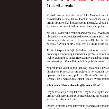
12-08-2006
Lukáš Krivošík
EUtópia
O akcii a reakcii
Michal Havran ml. vytvára (v článku
Ľavicové reakci
znovuzrodenia starej ľavice, ktorá sa nestará ani tak
pritom spoločensky konzervatívni, nezriedka chodia d
správne pomenúva trend, no nesprávne jeho príčiny.
Na vine „ľavicového reakcionárstva“ je vraj „vydávan
objavné, v skutočnosti len oživuje otrepaný názor, po
ekonomický liberalizmus 19. storočia. Kto by chcel tvr
že písal. Vyvrátil ho už v roku 1944 v knihe
Cesta do 
Takáto interpretácia dejín je dodnes rozšírená naprieč
prehnaný ekonomický liberalizmus, prečo sa potom ni
týchto krajinách sa ľavica (reprezentovaná labourist
korektnosť, pozitívna diskriminácia, práva homosexuá
Naproti tomu vzostup populistickej, nacionálnej ľavice
dirigistické Francúzsko, zmietajúce sa vo vážnych s
opakuje situácia z prvej polovice 20. storočia. Social
Británii, ale v Nemecku a Rusku. Teda v dvoch krajin
Silná ruka štátu a ešte silnejšia ruka štátu?
Chyba teda nie je v kapitalizme. Chyba je v logike soc
príjmových nerovností až po nedostatočné zastúpenie 
je riešením ešte viac štátu.
Dobre to možno demonštrovať na problematike prisťaho