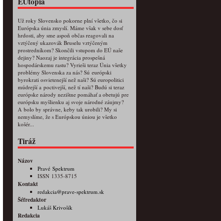
EUtópia
Už roky Slovensko pokorne plní všetko, čo si
Európska únia zmyslí. Máme však v sebe dosť
hrdosti, aby sme aspoň občas reagovali na
vztýčený ukazovák Bruselu vztýčeným
prostredníkom? Skončili vstupom do EÚ naše
dejiny? Naozaj je integrácia prospešná
hospodárskemu rastu? Vyrieši teraz Únia všetky
problémy Slovenska za nás? Sú európski
byrokrati osvietenejší než naši? Sú europolitici
múdrejší a poctivejší, než tí naši? Budú si teraz
európske národy nezištne pomáhať a obetujú pre
európsku myšlienku aj svoje národné záujmy?
A bolo by správne, keby tak urobili? My si
nemyslíme, že s Európskou úniou je všetko
košér...
Tiráž
Názov
Pravé Spektrum
ISSN 1335-8715
Kontakt
redakcia@prave-spektrum.sk
Šéfredaktor
Lukáš Krivošík
Redakcia