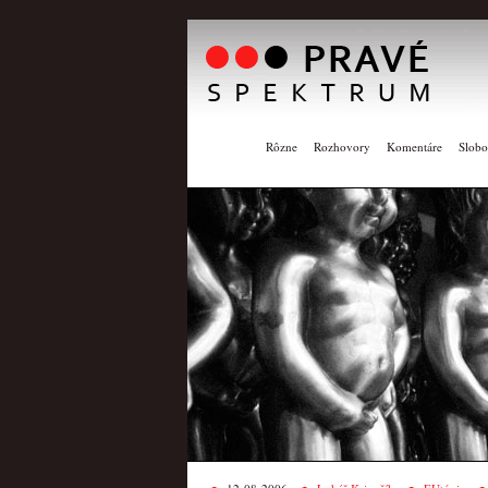
Rôzne
Rozhovory
Komentáre
Slobo