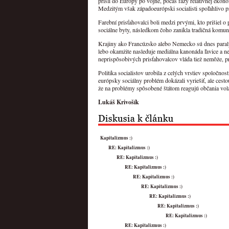
prišli do Európy po vojne, počas fázy relatívnej eko
Medzitým však západoeurópski socialisti spoľahlivo pr
Farební prisťahovalci boli medzi prvými, kto prišiel 
sociálne byty, následkom čoho zanikla tradičná komunit
Krajiny ako Francúzsko alebo Nemecko sú dnes para
lebo okamžite nasleduje mediálna kanonáda ľavice a nek
neprispôsobivých prisťahovalcov vláda tiež nemôže, pr
Politika socialistov urobila z celých vrstiev spoločno
európsky sociálny problém dokázali vyriešiť, ale cesto
že na problémy spôsobené štátom reagujú občania volaní
Lukáš Krivošík
Kapitalizmus :)
RE: Kapitalizmus :)
RE: Kapitalizmus :)
RE: Kapitalizmus :)
RE: Kapitalizmus :)
RE: Kapitalizmus :)
RE: Kapitalizmus :)
RE: Kapitalizmus :)
RE: Kapitalizmus :)
RE: Kapitalizmus :)