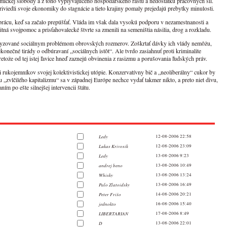
nomickej slobody a z toho vyplývajúceho hospodárskeho rastu a nedostatku pracovných síl.
iviedli svoje ekonomiky do stagnácie a tieto krajiny pomaly prejedajú prebytky minulosti.
o prácu, keď sa začalo prepúšťať. Vláda im však dala vysokú podporu v nezamestnanosti a
ná svojpomoc a prisťahovalecké štvrte sa zmenili na semeništia násilia, drog a rozkladu.
lyzované sociálnym problémom obrovských rozmerov. Zoškrtať dávky ich vlády nemôžu,
onečné tirády o odbúravaní „sociálnych istôt“. Ale tvrdo zasiahnuť proti kriminalite
etože od tej istej ľavice hneď zaznejú obvinenia z rasizmu a porušovania ľudských práv.
sti rukojemníkov svojej kolektivistickej utópie. Konzervatívny bič a „neoliberálny“ cukor by
u „zvlčilého kapitalizmu“ sa v západnej Európe nechce vydať takmer nikto, a preto niet divu,
m po ešte silnejšej intervencii štátu.
Ledy
12-08-2006 22:58
Lukas Krivosik
12-08-2006 23:09
Ledy
13-08-2006 9:23
andrej beno
13-08-2006 10:49
Whisky
13-08-2006 13:24
Palo Zlatoidsky
13-08-2006 16:49
Peter Frišo
14-08-2006 20:21
jednokto
16-08-2006 15:40
LIBERTARIAN
17-08-2006 8:49
D
13-08-2006 22:01