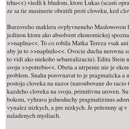
trhu<<) viedli k bludom, ktore Lukas (scasti op
ze sa tie masinerie obratili proti cloveku, ked c
Burzoveho maklera ovplyvneneho Maslowovou hi
jedinou ktoru ako absolvent ekonomickej spozna
>>naplna<<. To co robila Matka Tereza vsak ani 
aby ju to >>naplnilo<<. Ovocie ducha nerovna sa
to vidi ako niekoho sebarealizaciu). Edita Stein 
svoju >>potrebu<<. Obeta a utrpenie nie je ekon
problem. Snaha porovnavat to je pragmaticka a 
postoja cloveka na nazor (naroubovane do racio te
kazdeho cloveka na svoju, primitivnu uroven. Su
bokom, vyhrava jednoduchy pragmatizmus adoru
vynalez nizkych, a pre nizkych. Je pritomny aj v 
naladenych mysliach.