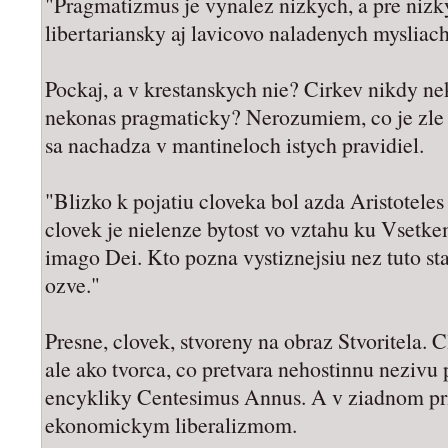
"Pragmatizmus je vynalez nizkych, a pre nizky
libertariansky aj lavicovo naladenych mysliach
Pockaj, a v krestanskych nie? Cirkev nikdy n
nekonas pragmaticky? Nerozumiem, co je zle
sa nachadza v mantineloch istych pravidiel.
"Blizko k pojatiu cloveka bol azda Aristotel
clovek je nielenze bytost vo vztahu ku Vsetke
imago Dei. Kto pozna vystiznejsiu nez tuto st
ozve."
Presne, clovek, stvoreny na obraz Stvoritela. C
ale ako tvorca, co pretvara nehostinnu nezivu p
encykliky Centesimus Annus. A v ziadnom prip
ekonomickym liberalizmom.