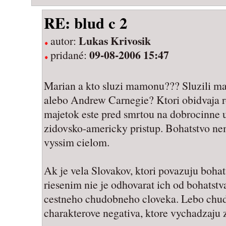
RE: blud c 2
Lukas Krivosik
autor:
09-08-2006 15:47
pridané:
Marian a kto sluzi mamonu??? Sluzili m
alebo Andrew Carnegie? Ktori obidvaja r
majetok este pred smrtou na dobrocinne 
zidovsko-americky pristup. Bohatstvo nem
vyssim cielom.
Ak je vela Slovakov, ktori povazuju bohat
riesenim nie je odhovarat ich od bohatstva
cestneho chudobneho cloveka. Lebo chud
charakterove negativa, ktore vychadzaju z