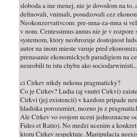
sloboda a ine menej, nie je dovodom na to, 
definovali, vnimali, posudzovali cez ekonom
Neokonzervativcom: pre-mna-za-mna si vele
v nom. Centessimus annus nie je v rozpore
systemom, ktory neohrozuje dostojnost lud
autor na inom mieste varuje pred ekonomiz
prenasanie ekonomickych paradigiem na ce
neurobili tu istu chybu ako sociodarwinisti..
ci Cirkev nikdy nekona pragmaticky?
Co je Cirkev? Ludia (aj vnutri Cirkvi) zais
Cirkvi (jej existencii) v kazdom pripade 
hladiska porozumiet, mozno ju z pragmatick
Ale Cirkev vo svojom uceni jednoznacne o
Fides et Ratio). No medzi ucenim a konkre
ktoru Cirkev respektuje. Manipulacia neexis