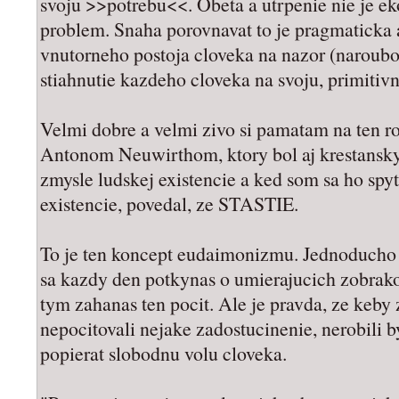
svoju >>potrebu<<. Obeta a utrpenie nie je ek
problem. Snaha porovnavat to je pragmaticka 
vnutorneho postoja cloveka na nazor (naroubov
stiahnutie kazdeho cloveka na svoju, primitiv
Velmi dobre a velmi zivo si pamatam na ten 
Antonom Neuwirthom, ktory bol aj krestansky
zmysle ludskej existencie a ked som sa ho spyt
existencie, povedal, ze STASTIE.
To je ten koncept eudaimonizmu. Jednoducho st
sa kazdy den potkynas o umierajucich zobrako
tym zahanas ten pocit. Ale je pravda, ze keby
nepocitovali nejake zadostucinenie, nerobili b
popierat slobodnu volu cloveka.