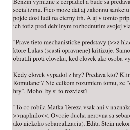
Benzin vymizne z cerpadiel a bude sa predavat
socializmu. Fico moze dat aj zakonnu sankciu 
pojde dost ludi na cierny trh. A aj v tomto pri
ich totiz pred debilnym rozhodnutim svojej vl
"Prave tieto mechanisticke predstavy (>>z hla
ktore Lukas (scasti opravnene) kritizuje. Samo
obratili proti cloveku, ked clovek ako osoba vy
Kedy clovek vypadol z hry? Predava kto? Kli
Romulanci? Nie celkom rozumiem tomu, ze "c
hry". Mohol by si to rozviest?
"To co robila Matka Tereza vsak ani v naznakoc
>>naplnilo<<. Ovocie ducha nerovna sa sebarea
ako niekoho sebarealizaciu). Edita Stein nekon