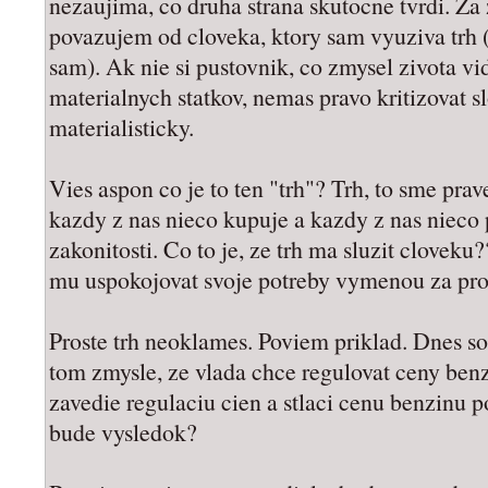
nezaujima, co druha strana skutocne tvrdi. Za 
povazujem od cloveka, ktory sam vyuziva trh (t
sam). Ak nie si pustovnik, co zmysel zivota vi
materialnych statkov, nemas pravo kritizovat s
materialisticky.
Vies aspon co je to ten "trh"? Trh, to sme pra
kazdy z nas nieco kupuje a kazdy z nas nieco
zakonitosti. Co to je, ze trh ma sluzit clovek
mu uspokojovat svoje potreby vymenou za prod
Proste trh neoklames. Poviem priklad. Dnes s
tom zmysle, ze vlada chce regulovat ceny benz
zavedie regulaciu cien a stlaci cenu benzinu 
bude vysledok?