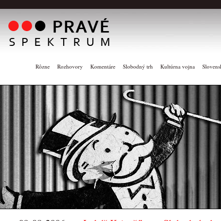
Rôzne
Rozhovory
Komentáre
Slobodný trh
Kultúrna vojna
Slovens