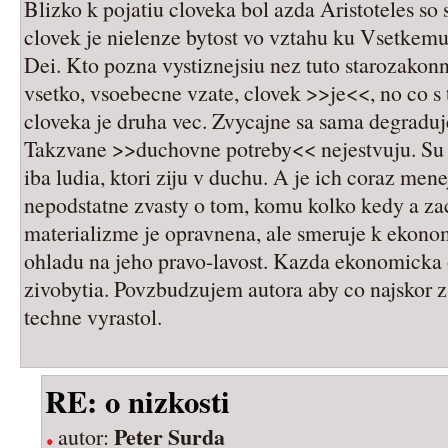
Blizko k pojatiu cloveka bol azda Aristoteles s
clovek je nielenze bytost vo vztahu ku Vsetkemu
Dei. Kto pozna vystiznejsiu nez tuto starozakonn
vsetko, vsoebecne vzate, clovek >>je<<, no co s
cloveka je druha vec. Zvycajne sa sama degraduj
Takzvane >>duchovne potreby<< nejestvuju. Su i
iba ludia, ktori ziju v duchu. A je ich coraz mene
nepodstatne zvasty o tom, komu kolko kedy a zac
materializme je opravnena, ale smeruje k ekon
ohladu na jeho pravo-lavost. Kazda ekonomicka o
zivobytia. Povzbudzujem autora aby co najskor z
techne vyrastol.
RE: o nizkosti
Peter Surda
autor: