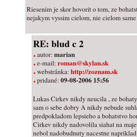
Riesenim je skor hovorit o tom, ze bohat
nejakym vyssim cielom, nie cielom same 
RE: blud c 2
marian
autor:
roman@skylan.sk
e-mail:
http://zoznam.sk
webstránka:
09-08-2006 15:56
pridané:
Lukas Cirkev nikdy neucila , ze bohaty
sam o sebe dobry A nikdy nebude suhla
predpokladom lepsieho a bohatstvo hor
Cirkev nikdy nadovolila siahat na maje
nebol nadobudnuty nacestne napriklad 