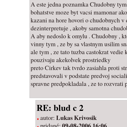
A este jedna poznamka Chudobny tym ,
bohatstve moze byt vacsi mamonar ako
kazani na hore hovori o chudobnych v d
dezinterpretuje , akoby samotna chud
A aby nedoslo k omylu . Chudobny , kto
vinny tym , ze by sa vlastnym usilim sna
ale tym , ze tato tuzba castokrat vedie 
pouzivaju akekolvek prostriedky
preto Cirkev tak tvrdo zasiahla proti s
predstavovali v podstate predvoj social
spravne predpokladala , ze to rozvrati 
RE: blud c 2
Lukas Krivosik
autor:
09-08-2006 16:06
pridané: