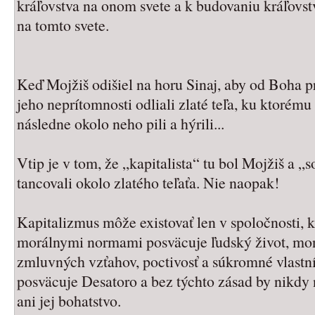
kráľovstva na onom svete a k budovaniu kráľovstv
na tomto svete.
Keď Mojžiš odišiel na horu Sinaj, aby od Boha prij
jeho neprítomnosti odliali zlaté teľa, ku ktorému
následne okolo neho pili a hýrili...
Vtip je v tom, že „kapitalista“ tu bol Mojžiš a „so
tancovali okolo zlatého teľaťa. Nie naopak!
Kapitalizmus môže existovať len v spoločnosti, 
morálnymi normami posväcuje ľudský život, mo
zmluvných vzťahov, poctivosť a súkromné vlastníc
posväcuje Desatoro a bez týchto zásad by nikdy 
ani jej bohatstvo.