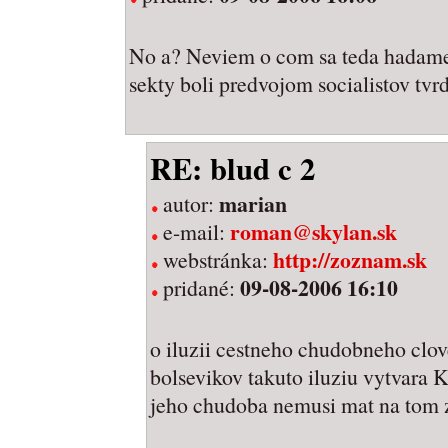
No a? Neviem o com sa teda hadame.
sekty boli predvojom socialistov tvr
RE: blud c 2
marian
autor:
roman@skylan.sk
e-mail:
http://zoznam.sk
webstránka:
09-08-2006 16:10
pridané:
o iluzii cestneho chudobneho cl
bolsevikov takuto iluziu vytvara K
jeho chudoba nemusi mat na tom 