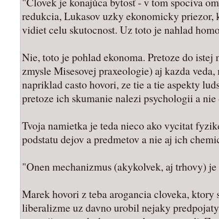
"Človek je konajúca bytosť - v tom spociva om
redukcia, Lukasov uzky ekonomicky priezor,
vidiet celu skutocnost. Uz toto je nahlad ho
Nie, toto je pohlad ekonoma. Pretoze do istej
zmysle Misesovej praxeologie) aj kazda veda,
napriklad casto hovori, ze tie a tie aspekty l
pretoze ich skumanie nalezi psychologii a nie
Tvoja namietka je teda nieco ako vycitat fyzi
podstatu dejov a predmetov a nie aj ich chemi
"Onen mechanizmus (akykolvek, aj trhovy) je t
Marek hovori z teba arogancia cloveka, ktory
liberalizme uz davno urobil nejaky predpojaty