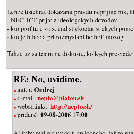
Lenze tisickrat dokazanu pravdu neprijme nik, kt
- NECHCE prijat z ideologckych dovodov
- kto profituje zo socialistickoetatistickych pom
- kto je blbec a pri rozmyslani ho bolí mozog
Takze uz sa tesim na diskusiu, kolkych presvedci
RE: No, uvidime.
Ondrej
autor:
nepto@platon.sk
e-mail:
http://nepto.sk/
webstránka:
09-08-2006 17:00
pridané:
Aj keby mal presvedcit len jedneho, tak to snad