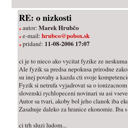
RE: o nizkosti
Marek Hrubčo
autor:
hrubco@pobox.sk
e-mail:
11-08-2006 17:07
pridané:
ci je to nieco ako vycitat fyzike ze neskuma
Ale fyzik sa predsa nepokusa prirodne zak
su inej povahy a kazda cti svoje kompetenci
Fyzik si netrufa vyjadrovat sa o ionizacnom
slovenski rychlopeceni novinari su asi vseve
Autor sa tvari, akoby bol jeho clanok iba e
Zasahuje daleko za hranice ekonomie. Iba
ci trh sluzi ludom...