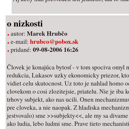
o nizkosti
Marek Hrubčo
autor:
hrubco@pobox.sk
e-mail:
09-08-2006 16:26
pridané:
Človek je konajúca bytosť - v tom spociva omyl n
redukcia, Lukasov uzky ekonomicky priezor, k
vidiet celu skutocnost. Uz toto je nahlad homo 
clovekom o cosi zlozitejsie, priatelu. Nie je iba k
trhovy subjekt, ako nas ucili. Onen mechanizmus 
pre cloveka, a nie naopak. Z hladiska mechanizm
jestvovalo) sme >>subjekty<<, ale my sa divame
ako ludia, lebo ludmi sme. Prave tieto mechanist