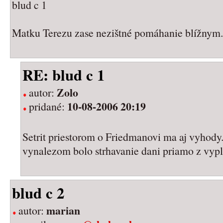
blud c 1
Matku Terezu zase nezištné pomáhanie blížnym.
RE: blud c 1
Zolo
autor:
10-08-2006 20:19
pridané:
Setrit priestorom o Friedmanovi ma aj vyhody
vynalezom bolo strhavanie dani priamo z vypla
blud c 2
marian
autor: