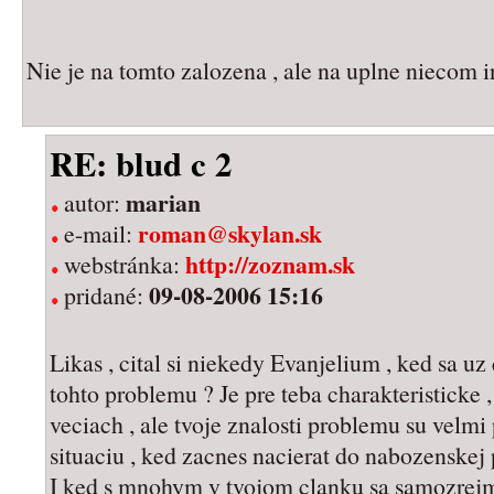
Nie je na tomto zalozena , ale na uplne niecom 
RE: blud c 2
marian
autor:
roman@skylan.sk
e-mail:
http://zoznam.sk
webstránka:
09-08-2006 15:16
pridané:
Likas , cital si niekedy Evanjelium , ked sa u
tohto problemu ? Je pre teba charakteristicke ,
veciach , ale tvoje znalosti problemu su velm
situaciu , ked zacnes nacierat do nabozenskej
I ked s mnohym v tvojom clanku sa samozrejme