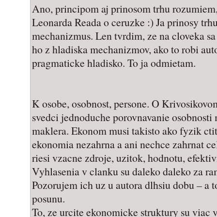
Ano, principom aj prinosom trhu rozumiem, k
Leonarda Reada o ceruzke :) Ja prinosy trh
mechanizmus. Len tvrdim, ze na cloveka sa
ho z hladiska mechanizmov, ako to robi aut
pragmaticke hladisko. To ja odmietam.
K osobe, osobnost, persone. O Krivosikov
svedci jednoduche porovnavanie osobnosti
maklera. Ekonom musi takisto ako fyzik cti
ekonomia nezahrna a ani nechce zahrnat ce
riesi vzacne zdroje, uzitok, hodnotu, efektiv
Vyhlasenia v clanku su daleko daleko za 
Pozorujem ich uz u autora dlhsiu dobu – a 
posunu.
To, ze urcite ekonomicke struktury su viac v