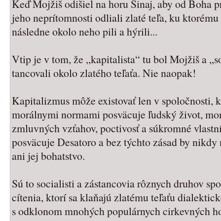
Keď Mojžiš odišiel na horu Sinaj, aby od Boha prij
jeho neprítomnosti odliali zlaté teľa, ku ktorému
následne okolo neho pili a hýrili...
Vtip je v tom, že „kapitalista“ tu bol Mojžiš a „so
tancovali okolo zlatého teľaťa. Nie naopak!
Kapitalizmus môže existovať len v spoločnosti, 
morálnymi normami posväcuje ľudský život, mo
zmluvných vzťahov, poctivosť a súkromné vlastníc
posväcuje Desatoro a bez týchto zásad by nikdy 
ani jej bohatstvo.
Sú to socialisti a zástancovia rôznych druhov sp
cítenia, ktorí sa klaňajú zlatému teľaťu dialekti
s odklonom mnohých populárnych cirkevných h