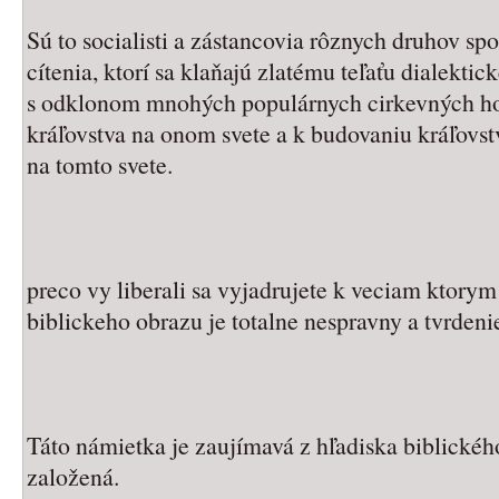
Sú to socialisti a zástancovia rôznych druhov sp
cítenia, ktorí sa klaňajú zlatému teľaťu dialekti
s odklonom mnohých populárnych cirkevných h
kráľovstva na onom svete a k budovaniu kráľovstv
na tomto svete.
preco vy liberali sa vyjadrujete k veciam ktory
biblickeho obrazu je totalne nespravny a tvrdeni
Táto námietka je zaujímavá z hľadiska biblickéh
založená.