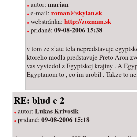
marian
autor:
roman@skylan.sk
e-mail:
http://zoznam.sk
webstránka:
09-08-2006 15:38
pridané:
v tom ze zlate tela nepredstavuje egypts
ktoreho modla predstavuje Preto Aron zvo
vas vyviedol z Egyptskej krajiny . A Egy
Egyptanom to , co im urobil . Takze to n
RE: blud c 2
Lukas Krivosik
autor:
09-08-2006 15:18
pridané: