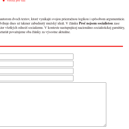
verzia pre tlač
 autorom dvoch textov, ktoré vynikajú svojou priezračnou logikou i spôsobom argumentácie.
dvihuje dnes už takmer zabudnutý mužský ideál. V článku
Proč nejsem socialistou
zase
ter všetkých odnoží socializmu. V kontexte nastupujúcej nacionálno-socialistickej garnitúry,
letariát považujeme oba články za výsostne aktuálne.