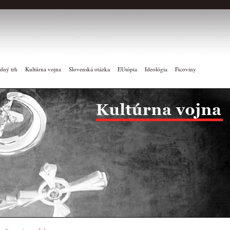
dný trh
Kultúrna vojna
Slovenská otázka
EUtópia
Ideológia
Ficoviny