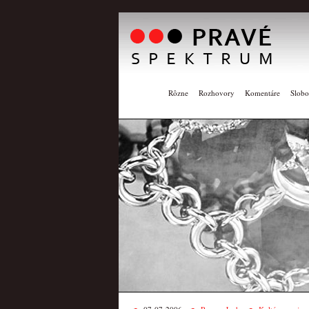
Rôzne
Rozhovory
Komentáre
Slobo