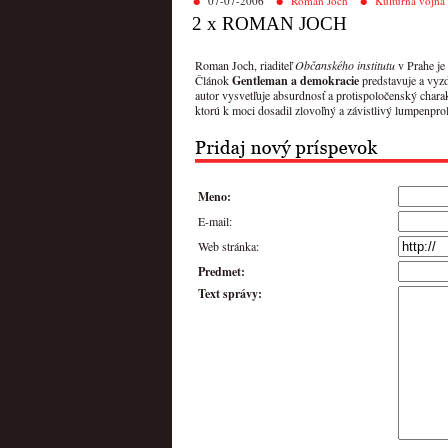
07-07-2006
Roman Joch
Kultúrna vojna
2 x ROMAN JOCH
Roman Joch, riaditeľ
Občanského institutu
v Prahe je
Článok
Gentleman a demokracie
predstavuje a vyz
autor vysvetľuje absurdnosť a protispoločenský charak
ktorú k moci dosadil zlovoľný a závistlivý lumpenpro
Meno:
E-mail:
Web stránka:
Predmet:
Text správy: