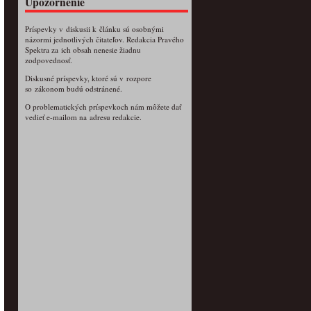
Upozornenie
Príspevky v diskusii k článku sú osobnými
názormi jednotlivých čitateľov. Redakcia Pravého
Spektra za ich obsah nenesie žiadnu
zodpovednosť.
Diskusné príspevky, ktoré sú v rozpore
so zákonom budú odstránené.
O problematických príspevkoch nám môžete dať
vedieť e-mailom na adresu redakcie.