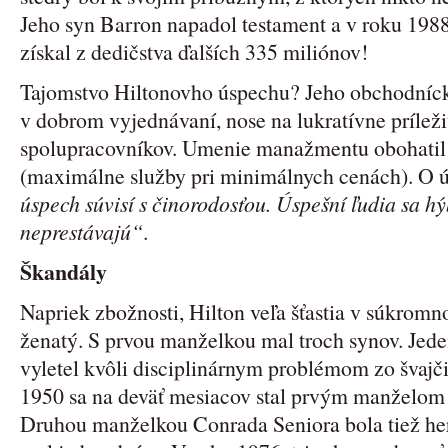
Jeho syn Barron napadol testament a v roku 1988,
získal z dedičstva ďalších 335 miliónov!
Tajomstvo Hiltonovho úspechu? Jeho obchodníck
v dobrom vyjednávaní, nose na lukratívne príležit
spolupracovníkov. Umenie manažmentu obohati
(maximálne služby pri minimálnych cenách). O 
úspech súvisí s činorodosťou. Úspešní ľudia sa hý
neprestávajú“
.
Škandály
Napriek zbožnosti, Hilton veľa šťastia v súkromn
ženatý. S prvou manželkou mal troch synov. Jede
vyletel kvôli disciplinárnym problémom zo švajči
1950 sa na deväť mesiacov stal prvým manželom (
Druhou manželkou Conrada Seniora bola tiež her