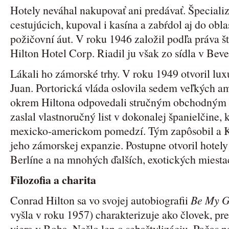
Hotely neváhal nakupovať ani predávať. Špeciali
cestujúcich, kupoval i kasína a zabŕdol aj do obla
požičovní áut. V roku 1946 založil podľa práva š
Hilton Hotel Corp. Riadil ju však zo sídla v Bever
Lákali ho zámorské trhy. V roku 1949 otvoril lu
Juan. Portorická vláda oslovila sedem veľkých am
okrem Hiltona odpovedali stručným obchodným li
zaslal vlastnoručný list v dokonalej španielčine, 
mexicko-americkom pomedzí. Tým zapôsobil a K
jeho zámorskej expanzie. Postupne otvoril hotely
Berlíne a na mnohých ďalších, exotických miesta
Filozofia a charita
Conrad Hilton sa vo svojej autobiografii
Be My G
vyšla v roku 1957) charakterizuje ako človek, pre
viera v Boha. Nešlo len o sebaštylizáciu. Počas