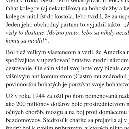
ťahať kolegov (aj nekatolíkov) na bohoslužby a k
kolegov nútil ísť do kostola, lebo tvrdil, že za ús
Jeden jeho obchodný partner to vyjadril takto:
„K
vždy to dostane. Možno preto, lebo sa nikdy nez
komu sa modlil“
.
Bol tiež veľkým vlastencom a veril, že Amerika m
spočívajúce v upevňovaní bratstva medzi národ
cestovanie. On sám videl svoj hotelový biznis ce
vášnivým antikomunistom (Castro mu znárodnil je
povinnosťou bohatých je používať svoje bohatstvo
Už v roku 1944 založil po ňom pomenovanú nadá
ako 200 miliónov dolárov bolo prostredníctvom 
očných chorôb, mozgu a na boj proti domácemu n
bezdomovcov. Štedrosť k charite sa prejavila aj 
štedrý bol k svojim príbuzným, z ktorých nikto ne