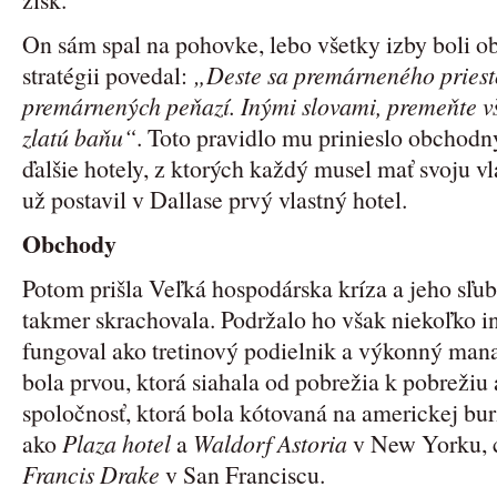
On sám spal na pohovke, lebo všetky izby boli ob
stratégii povedal:
„Deste sa premárneného priest
premárnených peňazí. Inými slovami, premeňte vše
zlatú baňu“
. Toto pravidlo mu prinieslo obchodn
ďalšie hotely, z ktorých každý musel mať svoju v
už postavil v Dallase prvý vlastný hotel.
Obchody
Potom prišla Veľká hospodárska kríza a jeho sľubn
takmer skrachovala. Podržalo ho však niekoľko in
fungoval ako tretinový podielnik a výkonný mana
bola prvou, ktorá siahala od pobrežia k pobrežiu 
spoločnosť, ktorá bola kótovaná na americkej burz
ako
Plaza hotel
a
Waldorf Astoria
v New Yorku, 
Francis Drake
v San Franciscu.