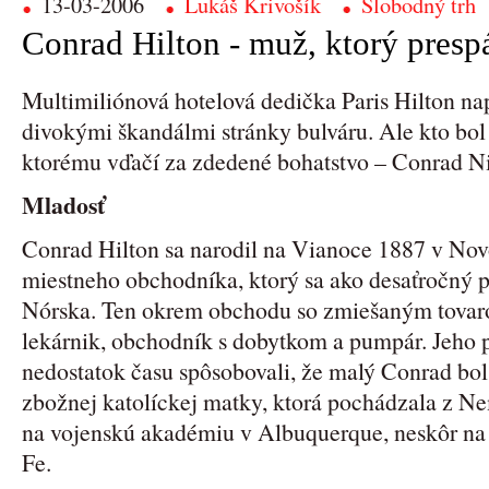
13-03-2006
Lukáš Krivošík
Slobodný trh
Conrad Hilton - muž, ktorý presp
Multimiliónová hotelová dedička Paris Hilton na
divokými škandálmi stránky bulváru. Ale kto bol 
ktorému vďačí za zdedené bohatstvo – Conrad N
Mladosť
Conrad Hilton sa narodil na Vianoce 1887 v No
miestneho obchodníka, ktorý sa ako desaťročný 
Nórska. Ten okrem obchodu so zmiešaným tovaro
lekárnik, obchodník s dobytkom a pumpár. Jeho 
nedostatok času spôsobovali, že malý Conrad bo
zbožnej katolíckej matky, ktorá pochádzala z Ne
na vojenskú akadémiu v Albuquerque, neskôr na 
Fe.