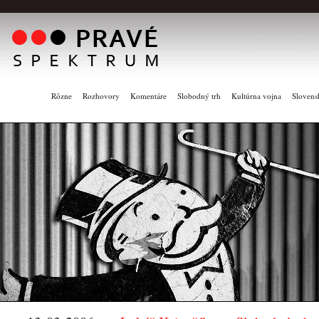
Rôzne
Rozhovory
Komentáre
Slobodný trh
Kultúrna vojna
Slovens