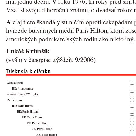
mal jednu dcéru. V roku 1976, tri roky pred smrťou
Vzal si svoju dlhoročnú známu, o dvadsať rokov 
Ale aj tieto škandály sú ničím oproti eskapádam
hviezde bulvárnych médií Paris Hilton, ktorá zo
amerických podnikateľských rodín ako nikto iný..
Lukáš Krivošík
(vyšlo v časopise .týždeň, 9/2006)
Albuquerque
RE: Albuquerque
nieco mi v tom CV chyba
Paris Hilton
RE: Paris Hilton
RE: Paris Hilton
RE: Paris Hilton
RE: Paris Hilton
RE: Paris Hilton
RE: Paris Hilton