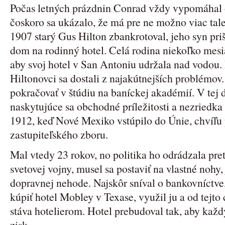
Počas letných prázdnin Conrad vždy vypomáhal 
čoskoro sa ukázalo, že má pre ne možno viac tale
1907 starý Gus Hilton zbankrotoval, jeho syn pri
dom na rodinný hotel. Celá rodina niekoľko mesi
aby svoj hotel v San Antoniu udržala nad vodou. 
Hiltonovci sa dostali z najakútnejších problémov
pokračovať v štúdiu na baníckej akadémií. V tej 
naskytujúce sa obchodné príležitosti a nezriedka
1912, keď Nové Mexiko vstúpilo do Únie, chvíľu 
zastupiteľského zboru.
Mal vtedy 23 rokov, no politika ho odrádzala pret
svetovej vojny, musel sa postaviť na vlastné nohy,
dopravnej nehode. Najskôr sníval o bankovníctve, a
kúpiť hotel Mobley v Texase, využil ju a od tejto
stáva hotelierom. Hotel prebudoval tak, aby každ
zisk.