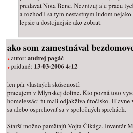
predavat Nota Bene. Neznizuj ale pracu tych,
a rozhodli sa tym nestastnym ludom nejako 
lepsie a dostojnejsie ako zobrat.
ako som zamestnával bezdomov
andrej pagáč
autor:
13-03-2006 4:12
pridané:
len pár vlastných skúseností:
pracujem v Mlynskej doline. Kto pozná toto vyso
homelessáci tu mali odjakživa útočisko. Hlavne v 
sa alebo osprchovať sa v spoločných sprchách.
Starší možno pamätajú Vojta Čikága. Inventár Ml