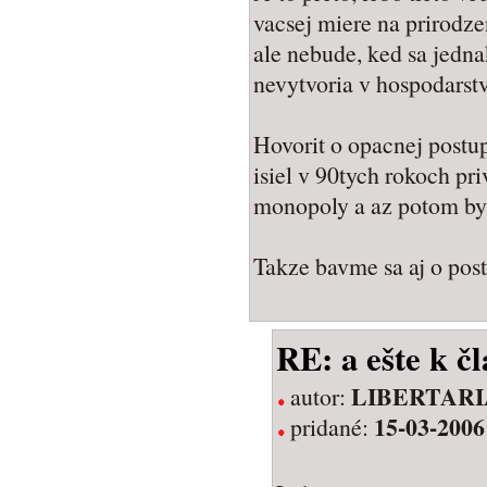
vacsej miere na prirodze
ale nebude, ked sa jedna
nevytvoria v hospodarstv
Hovorit o opacnej postup
isiel v 90tych rokoch pri
monopoly a az potom by
Takze bavme sa aj o post
RE: a ešte k č
LIBERTAR
autor:
15-03-2006
pridané: