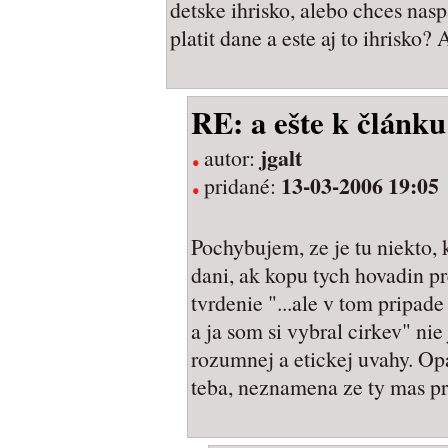
detske ihrisko, alebo chces nas
platit dane a este aj to ihrisko? 
RE: a ešte k článku
jgalt
autor:
13-03-2006 19:05
pridané:
Pochybujem, ze je tu niekto,
dani, ak kopu tych hovadin pre
tvrdenie "...ale v tom pripad
a ja som si vybral cirkev" ni
rozumnej a etickej uvahy. Op
teba, neznamena ze ty mas pr