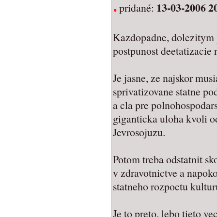
13-03-2006 2
pridané:
Kazdopadne, dolezitym 
postpunost deetatizacie 
Je jasne, ze najskor mus
sprivatizovane statne po
a cla pre polnohospodars
giganticka uloha kvoli o
Jevrosojuzu.
Potom treba odstatnit sk
v zdravotnictve a napo
statneho rozpoctu kulturu
Je to preto, lebo tieto v