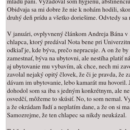
mladú pani. Vyžadoval som hygienu, abstinenciu
Obidvaja sa mi dobre že nie k nohám hodili, skor
druhý deň prídu a všetko doriešime. Odvtedy sa 
V januári, ovplyvnený článkom Andreja Bána v .
chlapca, ktorý predával Nota bene pri Univerzitne
odkiaľ je, kde býva, prečo nepracuje. A on že by 
zamestnať, býva na ubytovni, ale nestíha platiť 
aj ubytovanie mu vybavím, ak chce, nech mi zavo
zavolal nejaký opitý človek, že či je pravda, 
dávam im ubytovanie, lebo kamarát mu hovoril. J
dohodol som sa iba s jedným konkrétnym, ale ne
osvedčí, môžeme to skúsiť. No, to som nemal. Vy
a že okrádam ľudí a neplatím dane, a že on si ma
Samozrejme, že ten chlapec sa nikdy neukázal.