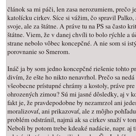
článok sa mi páči, len zasa nerozumiem, prečo je
katolícku cirkev. Síce si vážim, čo spravil Palko, a
svoje, ale za štátne. A práve tu na PS sa často kri
štátne. Viem, že v danej chvíli to bolo rýchle a ú
strane nebolo vôbec koncepčné. A nie som si istý
porovnanie so Smerom.
Ináč ja by som jedno koncepčné riešenie tohto 
divím, že ešte ho nikto nenavrhol. Prečo sa nedá 
všeobecne prístupné chrámy a kostoly, práve pr
ohrozených zimou? Sú mi jasné dôsledky, aj v k
fakt je, že pravdepodobne by nezamrzol ani j
moralizovať, ani prikazovať, ale z môjho pohľadu 
problém odstránil, najmä ak sa cirkev snaží v to
Neboli by potom trebe kdeaké nadácie, napr. aj t