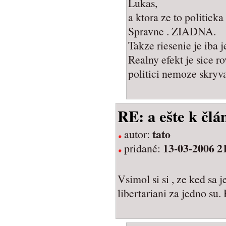
Lukas,
a ktora ze to politicka
Spravne . ZIADNA.
Takze riesenie je iba
Realny efekt je sice r
politici nemoze skryv
RE: a ešte k člá
tato
autor:
13-03-2006 2
pridané:
Vsimol si si , ze ked sa j
libertariani za jedno su