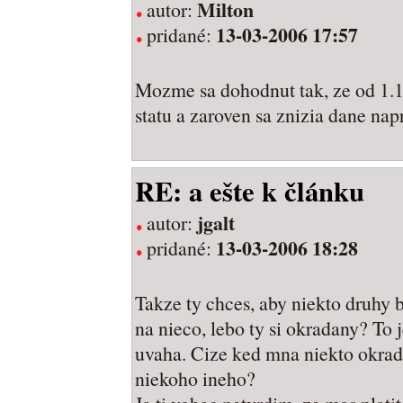
Milton
autor:
13-03-2006 17:57
pridané:
Mozme sa dohodnut tak, ze od 1.1
statu a zaroven sa znizia dane nap
RE: a ešte k článku
jgalt
autor:
13-03-2006 18:28
pridané:
Takze ty chces, aby niekto druhy b
na nieco, lebo ty si okradany? To
uvaha. Cize ked mna niekto okra
niekoho ineho?