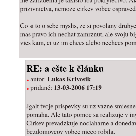
prizivnictva, nemoze cirkev vobec ospravedl
Co si to o sebe myslis, ze si povolany dru
mas pravo ich nechat zamrznut, ale svoju b
vies kam, ci uz im chces alebo nechces pom
RE: a ešte k článku
Lukas Krivosik
autor:
13-03-2006 17:19
pridané:
Jgalt tvoje prispevky su uz vazne smie
pomaha. Ale tato pomoc sa realizuje v in
Cirkev prevadzkuje noclaharne a donedavn
bezdomovcov vobec nieco robila.