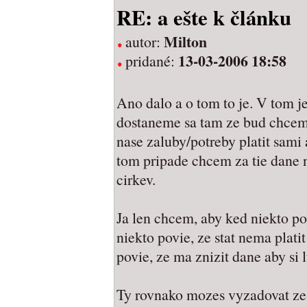
RE: a ešte k článku
Milton
autor:
13-03-2006 18:58
pridané:
Ano dalo a o tom to je. V tom je
dostaneme sa tam ze bud chcem
nase zaluby/potreby platit sami 
tom pripade chcem za tie dane n
cirkev.
Ja len chcem, aby ked niekto po
niekto povie, ze stat nema plati
povie, ze ma znizit dane aby si 
Ty rovnako mozes vyzadovat ze 