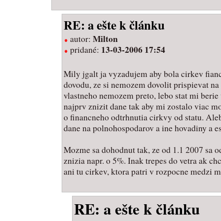
RE: a ešte k článku
Milton
autor:
13-03-2006 17:54
pridané:
Mily jgalt ja vyzadujem aby bola cirkev fian
dovodu, ze si nemozem dovolit prispievat na 
vlastneho nemozem preto, lebo stat mi berie
najprv znizit dane tak aby mi zostalo viac 
o financneho odtrhnutia cirkvy od statu. Ale
dane na polnohospodarov a ine hovadiny a este
Mozme sa dohodnut tak, ze od 1.1 2007 sa od
znizia napr. o 5%. Inak trepes do vetra ak ch
ani tu cirkev, ktora patri v rozpocne medzi 
RE: a ešte k článku