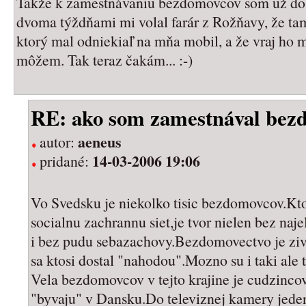
Takže k zamestnávaniu bezdomovcov som už dosť
dvoma týždňami mi volal farár z Rožňavy, že t
ktorý mal odniekiaľ na mňa mobil, a že vraj ho
môžem. Tak teraz čakám... :-)
RE: ako som zamestnával bez
aeneus
autor:
14-03-2006 19:06
pridané:
Vo Svedsku je niekolko tisic bezdomovcov.Kto 
socialnu zachrannu siet,je tvor nielen bez naje
i bez pudu sebazachovy.Bezdomovectvo je zivot
sa ktosi dostal "nahodou".Mozno su i taki ale 
Vela bezdomovcov v tejto krajine je cudzinc
"byvaju" v Dansku.Do televiznej kamery jeden