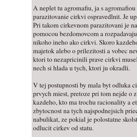
A neplet tu agromafiu, ja s agromafio
parazitovanie cirkvi ospravedlnit. Je up
Pri takom cirkevnom parazitovani je n
pomocou bezdomovcom a rozpadavajuce
nikoho ineho ako cirkvi. Skoro kazdeho
majetok alebo o prilezitosti a vobec ne
ktori to nezapricinili prave cirkvi mus
nech si hlada u tych, ktori ju okradli.
V tej postupnosti by mala byt odluka c
prvych miest, pretoze pri tom nejde o 
kazdeho, kto ma trochu racionality a et
zbytocnost na tych najspodnejsich pri
nabulikat, ze pokial je polostatne sko
odlucit cirkev od statu.