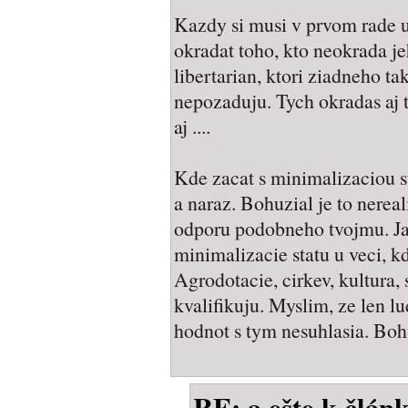
Kazdy si musi v prvom rade 
okradat toho, kto neokrada je
libertarian, ktori ziadneho t
nepozaduju. Tych okradas aj ty
aj ....
Kde zacat s minimalizaciou s
a naraz. Bohuzial je to nerea
odporu podobneho tvojmu. Ja
minimalizacie statu u veci, kd
Agrodotacie, cirkev, kultura, s
kvalifikuju. Myslim, ze len l
hodnot s tym nesuhlasia. Boh
RE: a ešte k člán