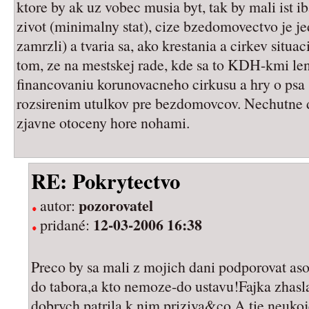
ktore by ak uz vobec musia byt, tak by mali ist ib
zivot (minimalny stat), cize bzedomovectvo je je
zamrzli) a tvaria sa, ako krestania a cirkev situ
tom, ze na mestskej rade, kde sa to KDH-kmi len
financovaniu korunovacneho cirkusu a hry o psa
rozsirenim utulkov pre bezdomovcov. Nechutne d
zjavne otoceny hore nohami.
RE: Pokrytectvo
pozorovatel
autor:
12-03-2006 16:38
pridané:
Preco by sa mali z mojich dani podporovat as
do tabora,a kto nemoze-do ustavu!Fajka zhasl
dobrych,patrila k nim priziva&co.A tie neukoj