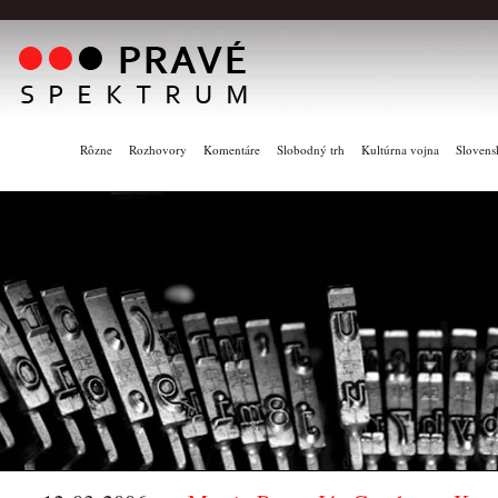
Rôzne
Rozhovory
Komentáre
Slobodný trh
Kultúrna vojna
Slovens