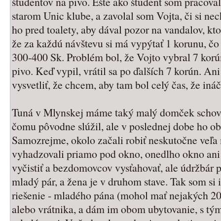
študentov na pivo. Ešte ako študent som pracova
starom Unic klube, a zavolal som Vojta, či si nec
ho pred toalety, aby dával pozor na vandalov, kt
že za každú návštevu si má vypýtať 1 korunu, čo
300-400 Sk. Problém bol, že Vojto vybral 7 korú
pivo. Keď vypil, vrátil sa po ďalších 7 korún. A
vysvetliť, že chcem, aby tam bol celý čas, že iná
Tuná v Mlynskej máme taký malý domček schovan
čomu pôvodne slúžil, ale v poslednej dobe ho o
Samozrejme, okolo začali robiť neskutočne veľ
vyhadzovali priamo pod okno, onedlho okno ani 
vyčistiť a bezdomovcov vysťahovať, ale údržbár 
mladý pár, a žena je v druhom stave. Tak som si 
riešenie - mladého pána (mohol mať nejakých 2
alebo vrátnika, a dám im obom ubytovanie, s tý