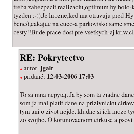
treba zabezpecit realizaciu,optimum by bolo
tyzden :-)).Je hrozne,ked ma otravuju pred 
beneô,cakajuc na cuco-a parkovisko same smet
cesty!!Bude prace dost pre vsetkych-aj krivac
RE: Pokrytectvo
jgalt
autor:
12-03-2006 17:03
pridané:
To sa mna nepytaj. Ja by som ta ziadne dane 
som ja mal platit dane na prizivnicku cirkev
tym ani o zivot nejde, kludne si ich moze ty
zo svojho. O korunovacnom cirkuse a psovi