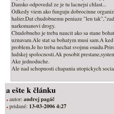
Dansko odpovedal ze je tu lacnejsi chlast...
Odkedy viem ako funguju dobrocinne organiz
halier.Dat chudobnemu peniaze "len tak","zadar
narkomanovi drogy.
Chudobneho je treba naucit ako sa stane boha
uznavam.Ale stat sa bohatym musi sam.A ked s
problem.Je ho treba nechat svojmu osudu.Prir
ludskej spolocnosti.Ak posobit prestane,syst
Ake jednoduche.
Ale nad schopnosti chapania utopickych socia
a ešte k článku
andrej pagáč
autor:
13-03-2006 4:27
pridané: