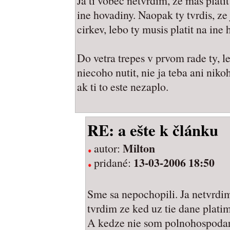
Ja ti vobec netvrdim, ze mas plat
ine hovadiny. Naopak ty tvrdis, ze
cirkev, lebo ty musis platit na ine 
Do vetra trepes v prvom rade ty, l
niecoho nutit, nie ja teba ani nik
ak ti to este nezaplo.
RE: a ešte k článku
Milton
autor:
13-03-2006 18:50
pridané:
Sme sa nepochopili. Ja netvrdim 
tvrdim ze ked uz tie dane platim
A kedze nie som polnohospodar,