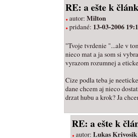
RE: a ešte k člán
Milton
autor:
13-03-2006 19:
pridané:
"Tvoje tvrdenie "...ale v t
nieco mat a ja som si vybra
vyrazom rozumnej a eticke
Cize podla teba je neetic
dane chcem aj nieco dostat
drzat hubu a krok? Ja chce
RE: a ešte k člá
Lukas Krivosik
autor: