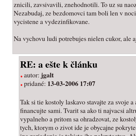
znicili, zavsivavili, znehodnotili. To uz su nao
Nezabudaj, ze bezdomovci tam boli len v noci,
vycistene a vydezinfikovane.
Na vychovu ludi potrebujes nielen cukor, ale aj
RE: a ešte k článku
jgalt
autor:
13-03-2006 17:07
pridané:
Tak si tie kostoly laskavo stavajte za svoje a 
financujte sami. Tvarit sa ako ti najvacsi altr
vypalneho a pritom sa ohradzovat, ze kostol
tych, ktorym o zivot ide je obycajne pokryt
ine zariadenia je takisto iba pokrytectvo. A