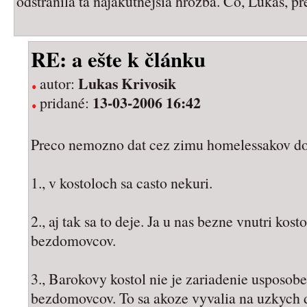
odstránila tá najakútnejšia hrozba. Čo, Lukáš, p
RE: a ešte k článku
Lukas Krivosik
autor:
13-03-2006 16:42
pridané:
Preco nemozno dat cez zimu homelessakov do
1., v kostoloch sa casto nekuri.
2., aj tak sa to deje. Ja u nas bezne vnutri ko
bezdomovcov.
3., Barokovy kostol nie je zariadenie usposob
bezdomovcov. To sa akoze vyvalia na uzkych 