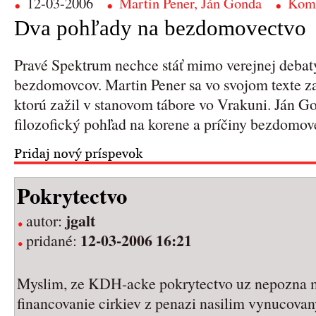
12-03-2006
Martin Pener, Ján Gonda
Kome
Dva pohľady na bezdomovectvo
Pravé Spektrum nechce stáť mimo verejnej debat
bezdomovcov. Martin Pener sa vo svojom texte z
ktorú zažil v stanovom tábore vo Vrakuni. Ján Go
filozofický pohľad na korene a príčiny bezdomov
Pokrytectvo
jgalt
autor:
12-03-2006 16:21
pridané:
Myslim, ze KDH-acke pokrytectvo uz nepozna mi
financovanie cirkiev z penazi nasilim vynucova