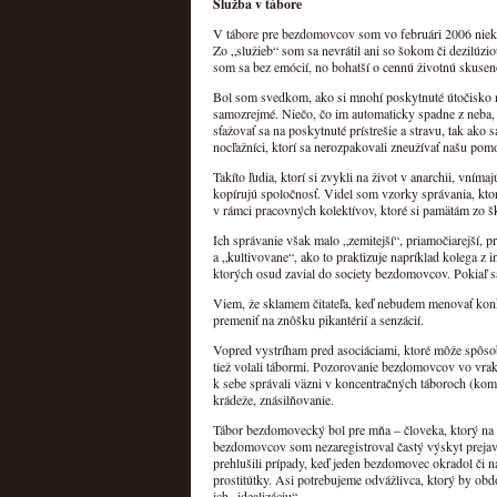
Služba v tábore
V tábore pre bezdomovcov som vo februári 2006 niekoľ
Zo „služieb“ som sa nevrátil ani so šokom či dezilúzio
som sa bez emócií, no bohatší o cennú životnú skusen
Bol som svedkom, ako si mnohí poskytnuté útočisko nevá
samozrejmé. Niečo, čo im automaticky spadne z neba,
sťažovať sa na poskytnuté prístrešie a stravu, tak ak
nocľažníci, ktorí sa nerozpakovali zneužívať našu pom
Takíto ľudia, ktorí si zvykli na život v anarchii, vn
kopírujú spoločnosť. Videl som vzorky správania, kt
v rámci pracovných kolektívov, ktoré si pamätám zo š
Ich správanie však malo „zemitejší“, priamočiarejší,
a „kultivovane“, ako to praktizuje napríklad kolega z
ktorých osud zavial do society bezdomovcov. Pokiaľ sa 
Viem, že sklamem čitateľa, keď nebudem menovať konkr
premeniť na znôšku pikantérií a senzácií.
Vopred vystríham pred asociáciami, ktoré môže spôsob
tiež volali tábormi. Pozorovanie bezdomovcov vo vra
k sebe správali väzni v koncentračných táboroch (kom
krádeže, znásilňovanie.
Tábor bezdomovecký bol pre mňa – človeka, ktorý na u
bezdomovcov som nezaregistroval častý výskyt prejavo
prehlušili prípady, keď jeden bezdomovec okradol či 
prostitútky. Asi potrebujeme odvážlivca, ktorý by o
ich „idealizáciu“.