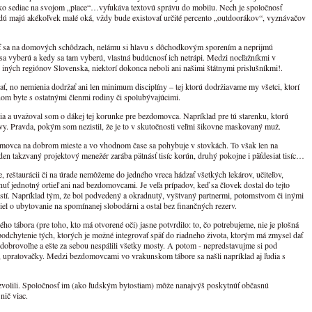
ko sediac na svojom „place“…vyťukáva textovú správu do mobilu. Nech je spoločnosť
budú majú akékoľvek malé oká, vždy bude existovať určité percento „outdoorákov“, vyznávačov
ať sa na domových schôdzach, nelámu si hlavu s dôchodkovým sporením a neprijmú
sa vyberú a kedy sa tam vyberú, vlastná budúcnosť ich netrápi. Medzi nocľažníkmi v
z iných regiónov Slovenska, niektorí dokonca neboli ani našimi štátnymi prislušníkmi!.
ť, no nemienia dodržať ani len minimum disciplíny – tej ktorú dodržiavame my všetci, ktorí
om byte s ostatnými členmi rodiny či spolubývajúcimi.
a a uvažoval som o dákej tej korunke pre bezdomovca. Napríklad pre tú starenku, ktorú
avy. Pravda, pokým som nezistil, že je to v skutočnosti veľmi šikovne maskovaný muž.
omovca na dobrom mieste a vo vhodnom čase sa pohybuje v stovkách. To však len na
den takzvaný projektový menežér zarába pätnásť tisíc korún, druhý pokojne i päťdesiat tisíc…
, reštaurácii či na úrade nemôžeme do jedného vreca hádzať všetkých lekárov, učiteľov,
ť jednotný ortieľ ani nad bezdomovcami. Je veľa prípadov, keď sa človek dostal do tejto
stí. Napríklad tým, že bol podvedený a okradnutý, vyštvaný partnermi, potomstvom či inými
el o ubytovanie na spomínanej slobodárni a ostal bez finančných rezerv.
 tábora (pre toho, kto má otvorené oči) jasne potvrdilo: to, čo potrebujeme, nie je plošná
chytenie tých, ktorých je možné integrovať späť do riadneho života, ktorým má zmysel dať
edobrovoľne a ešte za sebou nespálili všetky mosty. A potom - nepredstavujme si pod
, upratovačky. Medzi bezdomovcami vo vrakunskom tábore sa našli napríklad aj ľudia s
i zvolili. Spoločnosť im (ako ľudským bytostiam) môže nanajvýš poskytnúť občasnú
nič viac.