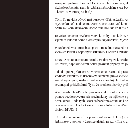
som pred piatmi rokmi videl v Kodani bezdomovca, a
akákoľvek bohatá, nech jej záchranné sociálne siete 
takmer až zvieracej slobody.
Tých, čo nevidia dôvod mať bankový účet, zúčastňov
myšlienku šéfa nad sebou. Sami si chcú určovať, kam 
bratislavskom stanovom tábore totiž boli nielen ľudia 
Je veľké percento bezdomovcov, ktorí by mali kde býva
žijeme v jednom dome s ostatnými nájomníkmi, v jedn
Ešte donedávna som občas pocítil malé hnutie svedomi
vídavam kľačať s zopnutými rukami v uliciach Bratisl
Dnes už mi to ani na um nezíde. Hodinový zisk bezd
ilustráciu, napokon veľmi dobre poznám prípady, že je
Tak ako po zlej skúsenosti v nemocnici, škole, doprave
vodičov, čašníkov či úradníkov, nemáme právo vyrieknu
sociálnej skupiny nedobrovoľne a za smutných okolno
rodinnými príslušníkmi. Tým, že krachom fabriky priši
Ale niekoľko týždňov fungovania vrakunského stanového
pomoc bezdomovcom, ale mechanizmy na nájdenie a pod
novú šancu. Teda tých, ktorí sa bezdomovcami stali n
bezdomovcami len ľudí súcich za robotníkov, kopáčov
titulom MUDr!!
Tí ostatní musia niesť zodpovednosť za život, ktorý s
jednorazovú pomoc v čase najtuhších mrazov. Iba to a 