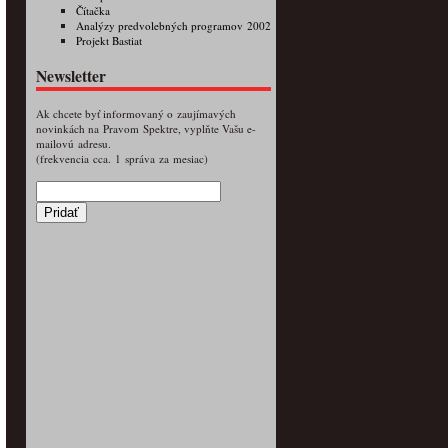
Čítačka
Analýzy predvolebných programov 2002
Projekt Bastiat
Newsletter
Ak chcete byť informovaný o zaujímavých
novinkách na Pravom Spektre, vyplňte Vašu e-
mailovú adresu.
(frekvencia cca. 1 správa za mesiac)