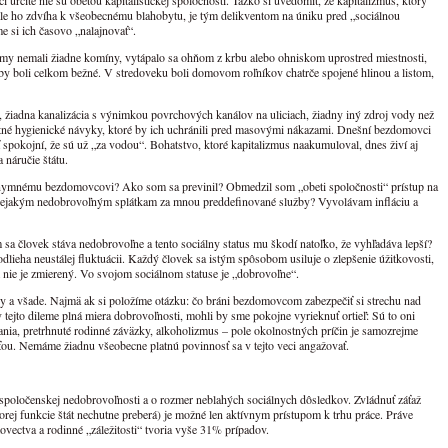
čite nie sú obeťou kapitalistickej spoločnosti. Ťažko si uvedomiť, že kapitalizmus, ktorý
ále ho zdvíha k všeobecnému blahobytu, je tým delikventom na úniku pred „sociálnou
e si ich časovo „nalajnovať“.
omy nemali žiadne komíny, vytápalo sa ohňom z krbu alebo ohniskom uprostred miestnosti,
by boli celkom bežné. V stredoveku boli domovom roľníkov chatrče spojené hlinou a listom,
žiadna kanalizácia s výnimkou povrchových kanálov na uliciach, žiadny iný zdroj vody než
ntné hygienické návyky, ktoré by ich uchránili pred masovými nákazami. Dnešní bezdomovci
spokojní, že sú už „za vodou“. Bohatstvo, ktoré kapitalizmus naakumuloval, dnes živí aj
 náručie štátu.
nymnému bezdomovcovi? Ako som sa previnil? Obmedzil som „obeti spoločnosti“ prístup na
nejakým nedobrovoľným splátkam za mnou preddefinované služby? Vyvolávam infláciu a
a človek stáva nedobrovoľne a tento sociálny status mu škodí natoľko, že vyhľadáva lepší?
odlieha neustálej fluktuácii. Každý človek sa istým spôsobom usiluje o zlepšenie úžitkovosti,
ím nie je zmierený. Vo svojom sociálnom statuse je „dobrovoľne“.
dy a všade. Najmä ak si položíme otázku: čo bráni bezdomovcom zabezpečiť si strechu nad
v tejto dileme plná miera dobrovoľnosti, mohli by sme pokojne vyrieknuť ortieľ: Sú to oni
ania, pretrhnuté rodinné záväzky, alkoholizmus – pole okolnostných príčin je samozrejme
beťou. Nemáme žiadnu všeobecne platnú povinnosť sa v tejto veci angažovať.
t spoločenskej nedobrovoľnosti a o rozmer neblahých sociálnych dôsledkov. Zvládnuť záťaž
rej funkcie štát nechutne preberá) je možné len aktívnym prístupom k trhu práce. Práve
vectva a rodinné „záležitosti“ tvoria vyše 31% prípadov.