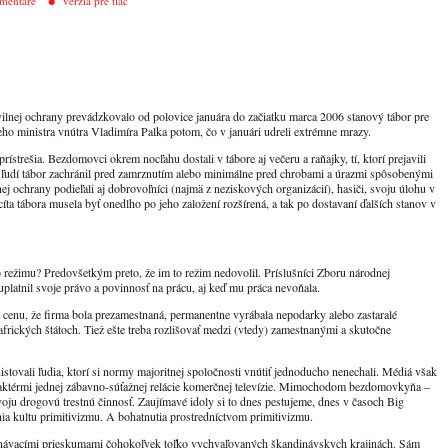
mentáre
verzia pre tlač
ilnej ochrany prevádzkovalo od polovice januára do začiatku marca 2006 stanový tábor pre
o ministra vnútra Vladimíra Palka potom, čo v januári udreli extrémne mrazy.
prístrešia. Bezdomovci okrem nocľahu dostali v tábore aj večeru a raňajky, tí, ktorí prejavili
o ľudí tábor zachránil pred zamrznutím alebo minimálne pred chrobami a úrazmi spôsobenými
 ochrany podieľali aj dobrovoľníci (najmä z neziskových organizácií), hasiči, svoju úlohu v
cíta tábora musela byť onedlho po jeho založení rozšírená, a tak po dostavaní ďalších stanov v
režimu? Predovšetkým preto, že im to režim nedovolil. Príslušníci Zboru národnej
platnil svoje právo a povinnosť na prácu, aj keď mu práca nevoňala.
a cenu, že firma bola prezamestnaná, permanentne vyrábala nepodarky alebo zastaralé
afrických štátoch. Tiež ešte treba rozlišovať medzi (vtedy) zamestnanými a skutočne
istovali ľudia, ktorí si normy majoritnej spoločnosti vnútiť jednoducho nenechali. Médiá však
 aktérmi jednej zábavno-súťažnej relácie komerčnej televízie. Mimochodom bezdomovkyňa –
ju drogovú trestnú činnosť. Zaujímavé idoly si to dnes pestujeme, dnes v časoch Big
a kultu primitivizmu. A bohatnutia prostredníctvom primitivizmu.
vnávacími prieskumami čohokoľvek toľko vychvaľovaných škandinávskych krajinách. Sám