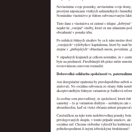
Nevlastníme svoje pozemky, nevlastníme svoje domy, 
prostými nájomcami všetkých nehnuteľných i hnuteľnýc
Nominálne vlastníctvo je štátom subvencovaným fak
Tieto dane z vlastníctva sú cielené s údajne „dobrými
nejaké tie „verejné“ služby, ktoré sú mu zdanením po
obsiahnuté v ponuke trhu.
Po redukcii štátnych zásahov by sa k nám možno dosta
„verejných“ výdobytkov kapitalizmu, ktoré by mali b
zrejme v „plebejských“ oblastiach mesta, povedzme „per
V západných krajinách je celkom normálne, že v centre 
byte na predmestí. Flexibilnejší trh práce môže umož
rovnovážnom cenovom rozmedzí.
Dobrovoľná solidarita spoločnosti vs. paternalizm
Ani deregulačné opatrenia by pravdepodobne neboli sc
znižoval). No sociálna subvencia zo strany štátu nem
akceptovateľným štátnym variantom je Sulíková refor
Ja osobne som presvedčený, že spoločnosť, ktorú štát
samotný – čo je variantom druhým – neštátnym (ale s
absurdnosťou, keď sú všetci občania nútení prispievať
Čerešničkou na tejto torte nedobrovoľnej ponuky bola
privilegovaných skupín, v tomto prípade umelcov, ale 
sociálna sieť. Chceme slobodne vykročiť ku kultúrnej 
poľnohospodármi či inými lobistickými štruktúrami?