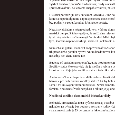
V prvom rade musím skresať zopár mýtov. Bezdomovci ur
vytrhol ľudstvo z područia hladomorov, biedy a neust
spravodlivosťou“. Ak chceme chápať súvislosti, musím
Historici potvrdzujú, že v antickom Grécku a Ríme d
ktoré sa naplnili dymom, a tým spôsobené očné choro
bez podlahy, stropu, komína, krbu alebo postele.
Neexistoval žiadny systém odpadových vôd pre domy, 
mestská pumpa. Z toho vyplýva, že ani žiadne releva
týmto obyvateľom určite nemajú čo závidieť. Môžu byť 
tých, ktorí ho najviac odvrhujú, alebo sú „odkázaní“ na
Sám seba sa pýtam: mám cítiť zodpovednosť voči ano
trh práce alebo ponuku bytov? Nútim bezdomovca k 
následný rast cien? Určite nie.
Budeme od začiatku akceptovať tézu, že bezdomovcom s
Sociálny status človeka však nie je niečím trvalým a p
ktorú mu zaručuje jeho sociálny status - teda nik s n
Ale to nestačí na uchopenie vodidla dobrovoľnosti vž
hlavou - pre nich žiaduci sociálny status? Ak by bola 
sami. Oni sú svojou vlastnou bariérou. Strata zamestn
farbisté. Spoločnosť však nezlyhala a nik nie je jej o
Neúčinná sociálno-ekonomická iniciatíva vlády
Bohužiaľ, problematika musí byť rozšírená aj o atribú
nákladov na bývanie bez podpory zo strany rodiny (kto
strata zamestnania je 23-percentným faktorom bezdomo