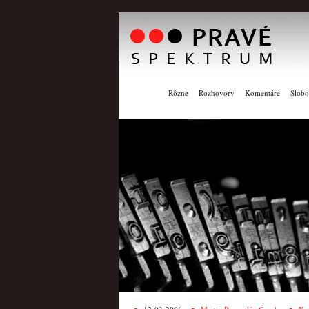
Rôzne
Rozhovory
Komentáre
Slobo