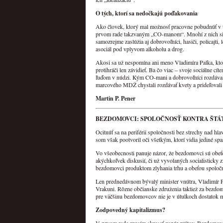
O tých, ktorí sa nedočkajú poďakovania
Ako človek, ktorý mal možnosť pracovne pobudnúť v táb
prvom rade takzvaným „CO-manom“. Mnohí z nich si s
samozrejme zaslúžia aj dobrovoľníci, hasiči, policajti, 
asociál pod vplyvom alkoholu a drog.
Akosi sa už nespomína ani meno Vladimíra Palka, ktorý
protihráči len závidieť. Ba čo viac – svoje sociálne cí
ľuďom v núdzi. Kým CO-mani a dobrovoľníci rozdávali v
marcového MDŽ chystali rozdávať kvety a prideľovali
Martin P. Pener
BEZDOMOVCI: SPOLOČNOSŤ KONTRA ŠTÁ
Ocitnúť sa na periférii spoločnosti bez strechy nad h
som však pootvoril oči všetkým, ktorí vidia jediné spas
Vo všeobecnosti panuje názor, že bezdomovci sú obeťo
akýchkoľvek diskusií, či už vyvolaných socialisticky
bezdomovci produktom zlyhania trhu a obeťou spoločn
Len prednedávnom bývalý minister vnútra, Vladimír P
Vrakuni. Rôzne občianske združenia taktiež za bezdo
pre väčšinu bezdomovcov nie je v útulkoch dostatok m
Zodpovedný kapitalizmus?