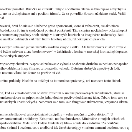
kokrát pomáhal. Ručička na ciferníku môjho sociálneho cítenia sa tým nijako nevychýlila.
u, no na druhej strane ani s pocitom triumfu, že sa potvrdilo, čo som už dávno vedel. Vrátil
osť.
žili, brali ho nie ako šľachetné gesto spoločnosti, ktoré si treba ceniť, ale ako niečo
 ba dokonca čo im je spoločnosť povinná poskytnúť. Táto skupina nocľažníkov bola schopná
o sa rozmaznaný prachatý snob sťažuje v luxusných hoteloch na imaginárne nedostatky. Boli
oc na úkor ostatných slušných ľudí v hmotnej núdzi, rešpektujúcich pravidlá.
ímajú samých seba ako jediné meradlo každého svojho skutku. Ale bezdomovci v istom zmysle
oré bežne zažívam u „ne-bezdomovcov“ v čakárňach u lekára, v mestskej hromadnej doprave,
kôl všetkých stupňov.
 prvoplánový charakter. Napríklad získavanie výhod a obabranie druhého sa nedialo nenápadne
 iného oddelenia firmy či sused z rovnakého vchodu. Ľutujem slušných a poctivých ľudí,
nestanú vlkmi, ich šance na prežitie sú zlé.
étne príklady. Necítím sa totiž byť na to morálne oprávnený, ani nechcem tento článok
iť, keď sa v nasledovnom odstavci zmienim o smutne preslávených zariadeniach, ktoré sa
kunskom tábore mi pripomenulo jedno dodnes poctivo dodržiavané tabu. Tabu o tom, ako sa
unistických i nacistických). Nehovorí sa o tom, ako fungovalo udavačstvo, vzájomná šikana,
niverzite študoval aj sociologické disciplíny – veľmi poučným „laboratóriom“. U
v zomknutosti a solidarity. Existovali, no iba obmedzene. Minimálne v mojich očiach ich
napadol druhého. Videl som kedysi študentský film – sonda do všedného dňa pouličnej
bdobne skúmal i bezdomovcov a odbúral tak časté stereotypy v našom vnímaní bezdomovcov aj