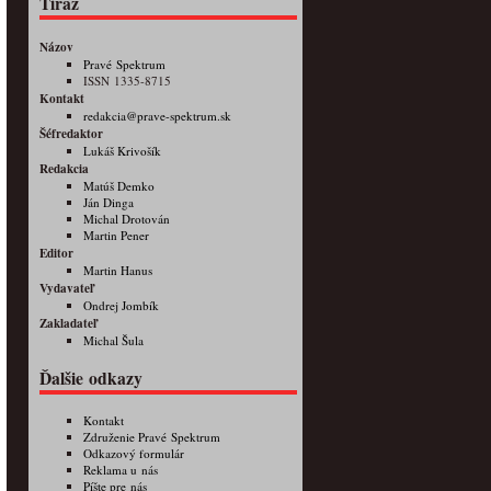
Tiráž
Názov
Pravé Spektrum
ISSN 1335-8715
Kontakt
redakcia@prave-spektrum.sk
Šéfredaktor
Lukáš Krivošík
Redakcia
Matúš Demko
Ján Dinga
Michal Drotován
Martin Pener
Editor
Martin Hanus
Vydavateľ
Ondrej Jombík
Zakladateľ
Michal Šula
Ďalšie odkazy
Kontakt
Združenie Pravé Spektrum
Odkazový formulár
Reklama u nás
Píšte pre nás