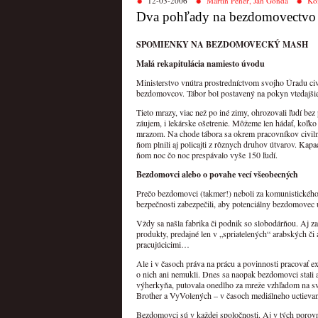
12-03-2006
Martin Pener, Ján Gonda
Ko
Dva pohľady na bezdomovectvo
SPOMIENKY NA BEZDOMOVECKÝ MASH
Malá rekapitulácia namiesto úvodu
Ministerstvo vnútra prostredníctvom svojho Úradu civ
bezdomovcov. Tábor bol postavený na pokyn vtedajšieh
Tieto mrazy, viac než po iné zimy, ohrozovali ľudí bez 
záujem, i lekárske ošetrenie. Môžeme len hádať, koľk
mrazom. Na chode tábora sa okrem pracovníkov civilnej
ňom plnili aj policajti z rôznych druhov útvarov. Kapa
ňom noc čo noc prespávalo vyše 150 ľudí.
Bezdomovci alebo o povahe vecí všeobecných
Prečo bezdomovci (takmer!) neboli za komunistického 
bezpečnosti zabezpečili, aby potenciálny bezdomovec u
Vždy sa našla fabrika či podnik so slobodárňou. Aj z
produkty, predajné len v „spriatelených“ arabských či 
pracujúcicimi…
Ale i v časoch práva na prácu a povinnosti pracovať ex
o nich ani nemukli. Dnes sa naopak bezdomovci stali
výherkyňa, putovala onedlho za mreže vzhľadom na svo
Brother a VyVolených – v časoch mediálneho uctievani
Bezdomovci sú v každej spoločnosti. Aj v tých poro