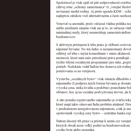
Spoločnosť je však opäť od pút zodpovednosti oslobod
citlivej zóne „ochrany zamestnanca“ či „verejné škols
neviazaný model rodiny. Aj preto agenda KDH – ochr
najlepšou zárukou voči alternatívnemu a často nechc
Venovať sa anomálii, prečo súčasná vládna politika n
nášho predmetu záujmu však nie je to, že súčasná vládn
minimálnej mzdy, ktorý neumožňuje zamestnávateľom z
bezdomovcov.
S aktívnym prístupom k trhu práce je skĺbené cestovanie
nájomné bývanie. No len ťažko si nezamestnaný dovolí 
odlišný od trhu s inými komoditami v miere akútnosti 
možnosti, ktoré nám naše prirodzené práva ponúkajú –
rýchlo šitými sociálnymi programami (pre mňa „pogro
potrieb. Nedokáže vrátiť ľuďom bez domova ich rodiny, 
ponižovania sa na verejnosti.
Výstavba „sociálnych bytov“ však situáciu dlhodobo n
nájomného či podpora iných foriem bývania je dost
(vysoká cena, nízka kvalita a podobne) ponecháme bok
občanov, hoc aj na sociálne podvyživenej úrovni, ale 
A táto ponuka regulovaného nájomného je zväčša loka
ktoré majú takto situovaní ľudia problém utiahnuť. D
v predraženom neregulovanom nájomnom, a tak je možno
spoluvinník vysokej ceny bytov – centrálna banka exp
Štátom dusený trh práce (a prístup k nemu cez verejné
ktorých obsah nesie veľký podiel na bezdomoveckom k
svojho bytu alebo pozemku.