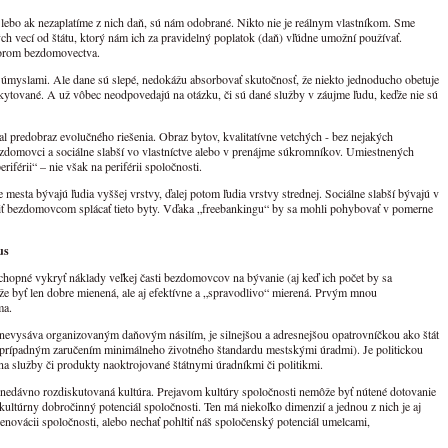
lebo ak nezaplatíme z nich daň, sú nám odobrané. Nikto nie je reálnym vlastníkom. Sme
h vecí od štátu, ktorý nám ich za pravidelný poplatok (daň) vľúdne umožní používať.
torom bezdomovectva.
“ úmyslami. Ale dane sú slepé, nedokážu absorbovať skutočnosť, že niekto jednoducho obetuje
skytované. A už vôbec neodpovedajú na otázku, či sú dané služby v záujme ľudu, keďže nie sú
l predobraz evolučného riešenia. Obraz bytov, kvalitatívne vetchých - bez nejakých
ezdomovci a sociálne slabší vo vlastníctve alebo v prenájme súkromníkov. Umiestnených
iférii“ – nie však na periférii spoločnosti.
mesta bývajú ľudia vyššej vrstvy, ďalej potom ľudia vrstvy strednej. Sociálne slabší bývajú v
niť bezdomovcom splácať tieto byty. Vďaka „freebankingu“ by sa mohli pohybovať v pomerne
us
hopné vykryť náklady veľkej časti bezdomovcov na bývanie (aj keď ich počet by sa
ôže byť len dobre mienená, ale aj efektívne a „spravodlivo“ mierená. Prvým mnou
ma.
 nevysáva organizovaným daňovým násilím, je silnejšou a adresnejšou opatrovníčkou ako štát
 prípadným zaručením minimálneho životného štandardu mestskými úradmi). Je politickou
 na služby či produkty naoktrojované štátnymi úradníkmi či politikmi.
 nedávno rozdiskutovaná kultúra. Prejavom kultúry spoločnosti nemôže byť nútené dotovanie
kultúrny dobročinný potenciál spoločnosti. Ten má niekoľko dimenzií a jednou z nich je aj
renovácii spoločnosti, alebo nechať pohltiť náš spoločenský potenciál umelcami,