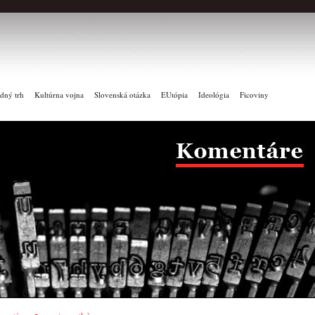
dný trh
Kultúrna vojna
Slovenská otázka
EUtópia
Ideológia
Ficoviny