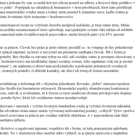
ená a pokojne by sme sa mohli krivým očkom pozrieť na odbory a ľavicové úlety politikov v
tvo grátis“. Poprípade na sekulárnych humanistov v ňom pôsobiacich, ktorí nám glorifikujú
ana manželského zväzku muža a rodiny môže pomôcť k želanému stavu, keďže rodina je
enému životnému štýlu ústiacemu v bezdomovectvo.
ezamestnanosti recept na vytýčenú chorobu predpísať nedokáže, je teraz mimo témy. Mimo
a politika nezamestnanosť často spôsobuje, najvypuklejšie sa tento fakt odráža od inštitútu
amestnať nízko kvalifikovaných pracovníkov, medzi ktorých patrí vyše 85% percent
 za prácou. Človek bez práce je preto nútený presídliť sa - tu vstupuje do hry príležitostné
splácať nájomné, na ktoré si nevystačí ani priemerne zarábajúci človek. Trh s bytmi je
potreby. Bez obydlia sa stávame rybou na súši, náš sociálny status je postupne okresávaný o
 bezdomovectvo má neodkladný trpiaci sociálny rozmer. Jeho zaplátanie však nie je možné
mami“), ale nájdením si ubytovania poskytujúceho uspokojenie primárnych sociálnych
stratených priateľov či dôležité kontakty, ale zbaví ich rôznych foriem neustáleho
estabilizuje a deformuje trh s obytnými jednotkami. Rovnako „dobre“ mienená regulácia
atočne škodlivým fenoménom súčasnosti. Ekonomické aspekty obmedzovanej konkurencie
om, stačí ak si uvedomíme, že k bytom sa často neadresne dostane privilegovaná skupina
k ponuke bytov, ktoré ich sociálnemu statusu nezodpovedajú.
lizovaná v miestach s vyšším životným štandardom a teda aj vyššími životnými nákladmi,
ruhá odvrátená strana mince umelo vytvorenej nedostatočnej ponuky „voľných“ bytov spočíva
sť cestovania za prácou pre sociálne slabších oklieštená. A v neposlednom rade ďalší
andujúca infláciu.
 školstvo) a regulované nájomné, respektíve trh s bytmi, sú teda prepojenými nádobami,
oláči. No v skutočnosti dnes nemôže nikto vyhlásiť, že je plným správcom a majiteľom