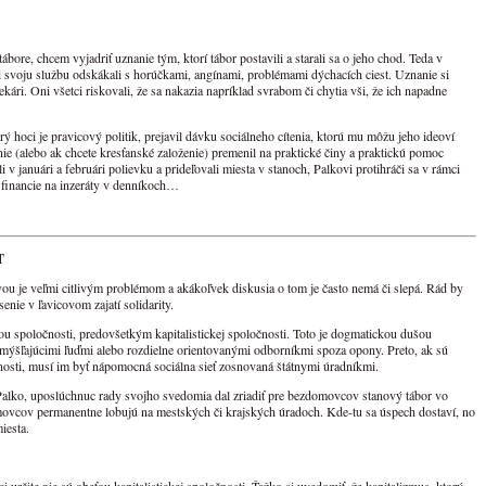
ore, chcem vyjadriť uznanie tým, ktorí tábor postavili a starali sa o jeho chod. Teda v
voju službu odskákali s horúčkami, angínami, problémami dýchacích ciest. Uznanie si
lekári. Oni všetci riskovali, že sa nakazia napríklad svrabom či chytia vši, že ich napadne
 hoci je pravicový politik, prejavil dávku sociálneho cítenia, ktorú mu môžu jeho ideoví
tenie (alebo ak chcete kresťanské založenie) premenil na praktické činy a praktickú pomoc
 januári a februári polievku a prideľovali miesta v stanoch, Palkovi protihráči sa v rámci
 financie na inzeráty v denníkoch…
T
lavou je veľmi citlivým problémom a akákoľvek diskusia o tom je často nemá či slepá. Rád by
enie v ľavicovom zajatí solidarity.
u spoločnosti, predovšetkým kapitalistickej spoločnosti. Toto je dogmatickou dušou
 zmýšľajúcimi ľuďmi alebo rozdielne orientovanými odborníkmi spoza opony. Preto, ak sú
osti, musí im byť nápomocná sociálna sieť zosnovaná štátnymi úradníkmi.
alko, uposlúchnuc rady svojho svedomia dal zriadiť pre bezdomovcov stanový tábor vo
movcov permanentne lobujú na mestských či krajských úradoch. Kde-tu sa úspech dostaví, no
iesta.