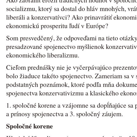
socializmu, ktorý sa dostal do hláv mnohých, vrá
liberáli a konzervatívci? Ako prinavrátiť ekonom
ekonomickú prosperitu ľudí v Európe?
Som presvedčený, že odpoveďami na tieto otázky
presadzované spojenectvo myšlienok konzervativ
ekonomického liberalizmu.
Cieľom prednášky nie je vyčerpávajúco prezentov
bolo žiaduce takéto spojenectvo. Zameriam sa v 
podstatných poznámok, ktoré podľa mňa dokume
spojenectva konzervativizmu a klasického ekonom
1. spoločné korene a vzájomne sa dopĺňajúce sa p
a prínosy spojenectva a 3. spoločný záujem.
Spoločné korene