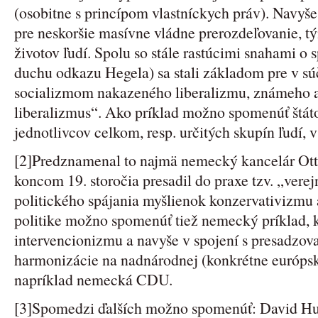
(osobitne s princípom vlastníckych práv). Navyše
pre neskoršie masívne vládne prerozdeľovanie, tý
životov ľudí. Spolu so stále rastúcimi snahami o 
duchu odkazu Hegela) sa stali základom pre v s
socializmom nakazeného liberalizmu, známeho a
liberalizmus“. Ako príklad možno spomenúť štá
jednotlivcov celkom, resp. určitých skupín ľudí, 
[2]Predznamenal to najmä nemecký kancelár Ott
koncom 19. storočia presadil do praxe tzv. „verej
politického spájania myšlienok konzervativizmu 
politike možno spomenúť tiež nemecký príklad, 
intervencionizmu a navyše v spojení s presadzova
harmonizácie na nadnárodnej (konkrétne európsk
napríklad nemecká CDU.
[3]Spomedzi ďalších možno spomenúť: David Hu