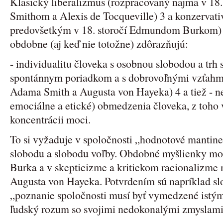
Klasický liberalizmus (rozpracovaný najmä v 18
Smithom a Alexis de Tocqueville) 3 a konzervat
predovšetkým v 18. storočí Edmundom Burkom) s
obdobne (aj keď nie totožne) zdôrazňujú:
- individualitu človeka s osobnou slobodou a trh 
spontánnym poriadkom a s dobrovoľnými vzťahmi 
Adama Smith a Augusta von Hayeka) 4 a tiež - n
emociálne a etické) obmedzenia človeka, z toho v
koncentrácii moci.
To si vyžaduje v spoločnosti „hodnotové mantine
slobodu a slobodu voľby. Obdobné myšlienky mo
Burka a v skepticizme a kritickom racionalizme
Augusta von Hayeka. Potvrdením sú napríklad sl
„poznanie spoločnosti musí byť vymedzené istými
ľudský rozum so svojimi nedokonalými zmyslami