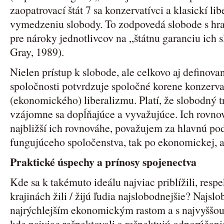
zaopatrovací štát 7 sa konzervatívci a klasickí li
vymedzeniu slobody. To zodpovedá slobode s hr
pre nároky jednotlivcov na „štátnu garanciu ich 
Gray, 1989).
Nielen prístup k slobode, ale celkovo aj definovan
spoločnosti potvrdzuje spoločné korene konzerva
(ekonomického) liberalizmu. Platí, že slobodný t
vzájomne sa dopĺňajúce a vyvažujúce. Ich rovnová
najbližší ich rovnováhe, považujem za hlavnú p
fungujúceho spoločenstva, tak po ekonomickej, ak
Praktické úspechy a prínosy spojenectva
Kde sa k takémuto ideálu najviac priblížili, resp
krajinách žili / žijú ľudia najslobodnejšie? Najslo
najrýchlejším ekonomickým rastom a s najvyššou
kde najviac rešpektovali a rešpektujú odporúčan