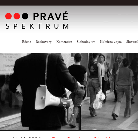
Rôzne
Rozhovory
Komentáre
Slobodný trh
Kultúrna vojna
Slovens