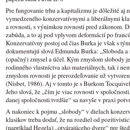
Pre fungovanie trhu a kapitalizmu je dôležité aj 
vymedzeného konzervatívnymi a liberálnymi klas
a rovnosti, s výnimkou rovnosti pred zákonom. D
zabúda, a to aj pod vplyvom deformácií po francúz
Konzervatívny postoj od čias Burka je však s tým
dokumentujú slová Edmunda Burka: „Sloboda a r
(opačný) zmysel a účel. Kým zmyslom slobody j
rodinného vlastníctva ako materiálnych, tak i nem
zmyslom rovnosti je prerozdeľovanie už vytvoren
(Nisbet, 1986). Aj v tomto je s Burkom Tocquivel
Jeho slová, že „čím je viac rovnosti v spoločnosti
danej spoločnosti tvrdšie“ sa navyše v praxi potv
A nakoniec k pojmu „slobody“ v dielach konzerv
klasikov treba dodať, že na rozdiel od pozitivist
(napríklad Hegela) „otvárajúceho dvere“ pre šte