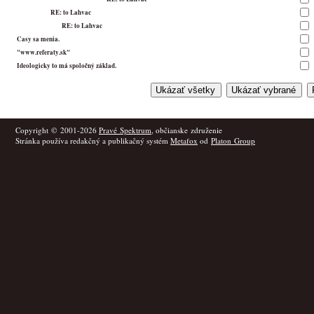
RE: to Lahvac
RE: to Lahvac
Casy sa menia.
"www.referaty.sk"
Ideologicky to má spoločný základ.
Copyright © 2001-2026
Pravé Spektrum
, občianske združenie
Stránka používa redakčný a publikačný systém
Metafox
od
Platon Group