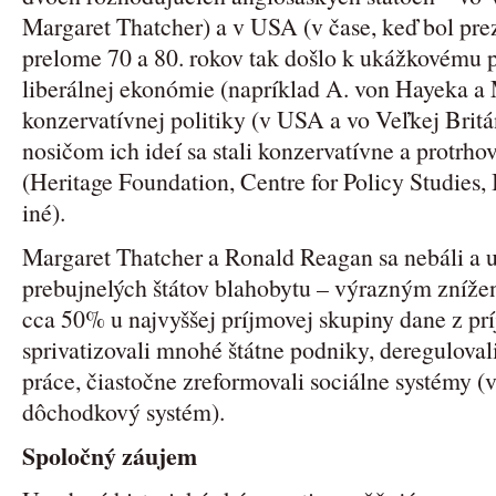
Margaret Thatcher) a v USA (v čase, keď bol pr
prelome 70 a 80. rokov tak došlo k ukážkovému p
liberálnej ekonómie (napríklad A. von Hayeka a
konzervatívnej politiky (v USA a vo Veľkej Britá
nosičom ich ideí sa stali konzervatívne a protrho
(Heritage Foundation, Centre for Policy Studies, 
iné).
Margaret Thatcher a Ronald Reagan sa nebáli a u
prebujnelých štátov blahobytu – výrazným zníže
cca 50% u najvyššej príjmovej skupiny dane z pr
sprivatizovali mnohé štátne podniky, deregulovali
práce, čiastočne zreformovali sociálne systémy (v
dôchodkový systém).
Spoločný záujem