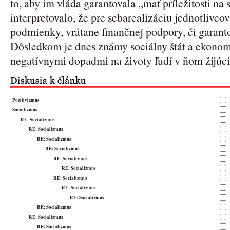
to, aby im vláda garantovala „mať príležitosti na 
interpretovalo, že pre sebarealizáciu jednotlivcov
podmienky, vrátane finančnej podpory, či garant
Dôsledkom je dnes známy sociálny štát a ekono
negatívnymi dopadmi na životy ľudí v ňom žijúci
Pozitivizmus
Socializmus
RE: Socializmus
RE: Socializmus
RE: Socializmus
RE: Socializmus
RE: Socializmus
RE: Socializmus
RE: Socializmus
RE: Socializmus
RE: Socializmus
RE: Socializmus
RE: Socializmus
RE: Socializmus