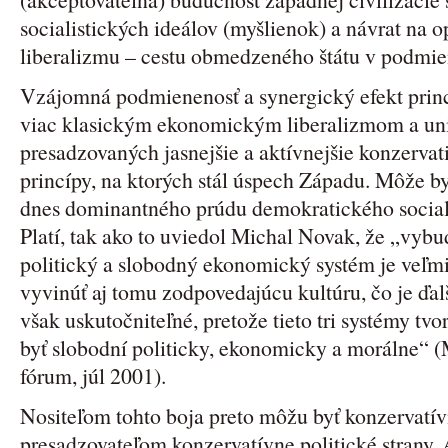
socialistických ideálov (myšlienok) a návrat na 
liberalizmu – cestu obmedzeného štátu v podmi
Vzájomná podmienenosť a synergický efekt prin
viac klasickým ekonomickým liberalizmom a uni
presadzovaných jasnejšie a aktívnejšie konzerva
princípy, na ktorých stál úspech Západu. Môže by
dnes dominantného prúdu demokratického sociali
Platí, tak ako to uviedol Michal Novak, že „vyb
politický a slobodný ekonomický systém je veľmi 
vyvinúť aj tomu zodpovedajúcu kultúru, čo je ďalš
však uskutočniteľné, pretože tieto tri systémy tvo
byť slobodní politicky, ekonomicky a morálne“ 
fórum, júl 2001).
Nositeľom tohto boja preto môžu byť konzervatí
presadzovateľom konzervatívne politické strany.