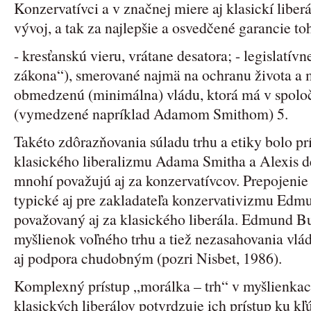
Konzervatívci a v značnej miere aj klasickí liberál
vývoj, a tak za najlepšie a osvedčené garancie t
- kresťanskú vieru, vrátane desatora; - legislatívn
zákona“), smerované najmä na ochranu života a m
obmedzenú (minimálna) vládu, ktorá má v spoloč
(vymedzené napríklad Adamom Smithom) 5.
Takéto zdôrazňovania súladu trhu a etiky bolo p
klasického liberalizmu Adama Smitha a Alexis de
mnohí považujú aj za konzervatívcov. Prepojenie
typické aj pre zakladateľa konzervativizmu Edm
považovaný aj za klasického liberála. Edmund 
myšlienok voľného trhu a tiež nezasahovania vlád
aj podpora chudobným (pozri Nisbet, 1986).
Komplexný prístup „morálka – trh“ v myšlienkac
klasických liberálov potvrdzuje ich prístup ku 