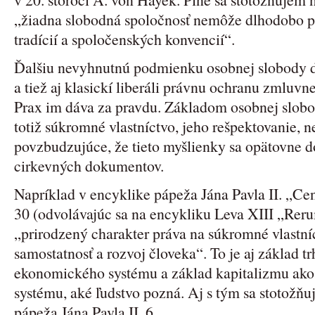
„žiadna slobodná spoločnosť nemôže dlhodobo p
tradícií a spoločenských konvencií“.
Ďalšiu nevyhnutnú podmienku osobnej slobody de
a tiež aj klasickí liberáli právnu ochranu zmluvn
Prax im dáva za pravdu. Základom osobnej slobod
totiž súkromné vlastníctvo, jeho rešpektovanie, n
povzbudzujúce, že tieto myšlienky sa opätovne d
cirkevných dokumentov.
Napríklad v encyklike pápeža Jána Pavla II. „Ce
30 (odvolávajúc sa na encykliku Leva XIII „Re
„prirodzený charakter práva na súkromné vlastní
samostatnosť a rozvoj človeka“. To je aj základ t
ekonomického systému a základ kapitalizmu ako
systému, aké ľudstvo pozná. Aj s tým sa stotožň
pápeža Jána Pavla II. 6