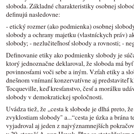
sloboda. Základné charakteristiky osobnej slobo
definujú nasledovne:
- etický rozmer (ako podmienka) osobnej slobod
slobody a ochrany majetku (vlastníckych práv) 
slobody; - nezlučiteľnosť slobody a rovnosti; - 
Definovanie etiky ako podmienky slobody je sú
ktorý jednoznačne deklaroval, že sloboda má by
povinnosťami voči sebe a iným. Vzťah etiky a s
dnešnom vnímaní konzervatívne aj predstaviteľ k
Tocqueville, keď kresťanstvo, česť a morálku ud
slobody v demokratickej spoločnosti.
Uvádza tiež, že „cesta k slobode je dlhá preto, ž
zvyklostiam slobody" a...“cesta je úzka a brána 
vyjadroval aj jeden z najvýznamnejších pokračov
v 20. storočí A. von Hayek. Plne sa stotožňujem 