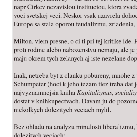
napr Cirkev nezavislou instituciou, ktora zvad
voci svetskej veci. Neskor vsak uzavrela doh
Europe sa stala oporou feudalizmu, zriadenia,
Milton, viem presne, o ci ti pri tej kritike ide. 
proti rodine alebo nabozenstvu nemaju, ale je 
maju okrem tych zelanych aj iste nezelane do
Inak, netreba byt z clanku pobureny, mnohe z 
Schumpeter (hoci k jeho tezam tiez treba dat 
najvyznamnejsia kniha
Kapitalizmus, sociali
dostat v knihkupectvach. Davam ju do pozorno
niekolkych dolezitych veciach mylil.
Bez ohladu na analyzu minulosti liberalizmu
dolezitych veciach: