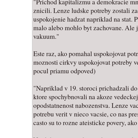
"Prichod kapitalizmu a demokracie mno
znicili. Lenze ludske potreby zostali z
uspokojenie hadzat napriklad na stat. 
malo alebo mohlo byt zachovane. Ale je 
vakuum."
Este raz, ako pomahal uspokojovat potr
moznosti cirkvy uspokojovat potreby ve
pocul priamu odpoved)
"Napriklad v 19. storoci prichadzali 
ktore spochybnovali na akoze vedeckej 
opodstatnenost nabozenstva. Lenze vac
potrebu verit v nieco vacsie, co nas pre
casto su to rozne ateisticke povery, ak