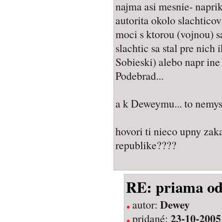
najma asi mesnie- naprik
autorita okolo slachticov
moci s ktorou (vojnou) sa
slachtic sa stal pre nich
Sobieski) alebo napr ine 
Podebrad...
a k Deweymu... to nemysl
hovori ti nieco upny zak
republike????
RE: priama o
Dewey
autor:
23-10-2005
pridané: