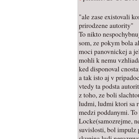
"ale zase existovali k
prirodzene autority"
To nikto nespochybnu
som, ze pokym bola a
moci panovnickej a j
mohli k nemu vzhliadat
ked disponoval cnosta
a tak isto aj v pripado
vtedy ta podsta autorit
z toho, ze boli slacht
ludmi, ludmi ktori sa r
medzi poddanymi. To 
Locke(samozrejme, neb
suvislosti, bol impulz 
skupina ludi nerozmys