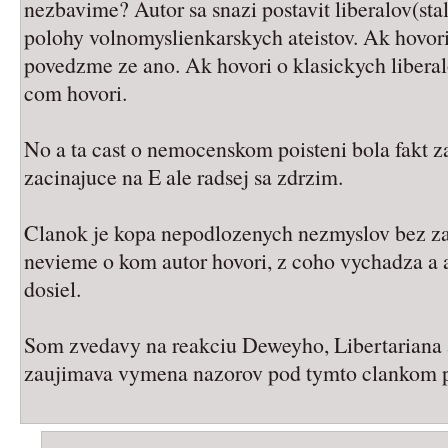
nezbavime? Autor sa snazi postavit liberalov(sta
polohy volnomyslienkarskych ateistov. Ak hovori
povedzme ze ano. Ak hovori o klasickych libera
com hovori.
No a ta cast o nemocenskom poisteni bola fakt z
zacinajuce na E ale radsej sa zdrzim.
Clanok je kopa nepodlozenych nezmyslov bez za
nevieme o kom autor hovori, z coho vychadza a 
dosiel.
Som zvedavy na reakciu Deweyho, Libertariana a
zaujimava vymena nazorov pod tymto clankom 