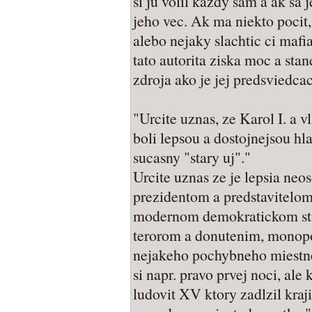
si ju volil kazdy sam a ak sa j
jeho vec. Ak ma niekto pocit,
alebo nejaky slachtic ci mafia
tato autorita ziska moc a stan
zdroja ako je jej predsviedca
"Urcite uznas, ze Karol I. a 
boli lepsou a dostojnejsou hl
sucasny "stary uj"."
Urcite uznas ze je lepsia neo
prezidentom a predstavitelom 
modernom demokratickom stat
terorom a donutenim, monopo
nejakeho pochybneho miestne
si napr. pravo prvej noci, ale 
ludovit XV ktory zadlzil kraj