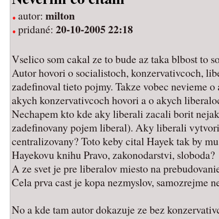
milton
autor:
20-10-2005 22:18
pridané:
Vselico som cakal ze to bude az taka blbost to s
Autor hovori o socialistoch, konzervativcoch, li
zadefinoval tieto pojmy. Takze vobec nevieme o a
akych konzervativcoch hovori a o akych liberalo
Nechapem kto kde aky liberali zacali borit nej
zadefinovany pojem liberal). Aky liberali vytvori
centralizovany? Toto keby cital Hayek tak by mu a
Hayekovu knihu Pravo, zakonodarstvi, sloboda?
A ze svet je pre liberalov miesto na prebudovani
Cela prva cast je kopa nezmyslov, samozrejme 
No a kde tam autor dokazuje ze bez konzervativc