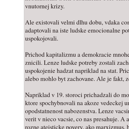
vnutornej krizy.
Ale existovali velmi dlhu dobu, vdaka co
adaptovali na iste ludske emocionalne pot
uspokojovali.
Prichod kapitalizmu a demokracie mnohe 
znicili. Lenze ludske potreby zostali zach
uspokojenie hadzat napriklad na stat. Pr
alebo mohlo byt zachovane. Ale je fakt, z
Napriklad v 19. storoci prichadzali do m
ktore spochybnovali na akoze vedeckej ur
opodstatnenost nabozenstva. Lenze vacsi
verit v nieco vacsie, co nas presahuje. A a
rozne ateisticke povery, ako marxizmus, h