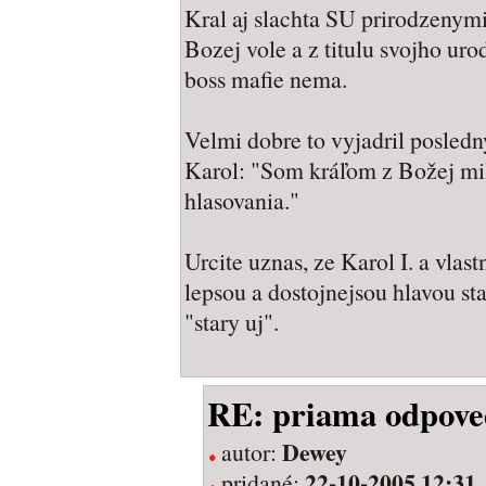
Kral aj slachta SU prirodzenymi
Bozej vole a z titulu svojho ur
boss mafie nema.
Velmi dobre to vyjadril posledn
Karol: "Som kráľom z Božej milo
hlasovania."
Urcite uznas, ze Karol I. a vlas
lepsou a dostojnejsou hlavou st
"stary uj".
RE: priama odpove
Dewey
autor:
22-10-2005 12:31
pridané: