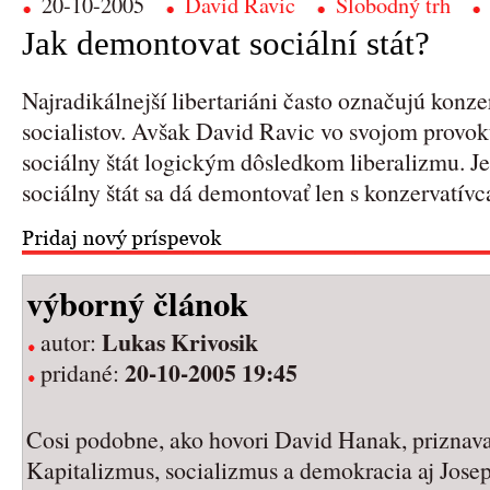
20-10-2005
David Ravic
Slobodný trh
Jak demontovat sociální stát?
Najradikálnejší libertariáni často označujú konz
socialistov. Avšak David Ravic vo svojom provok
sociálny štát logickým dôsledkom liberalizmu. J
sociálny štát sa dá demontovať len s konzervatívc
výborný článok
Lukas Krivosik
autor:
20-10-2005 19:45
pridané:
Cosi podobne, ako hovori David Hanak, priznava
Kapitalizmus, socializmus a demokracia aj Jos