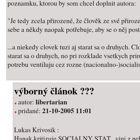
poznamku, ktorou by som chcel doplnit autora:
"Je tedy zcela přirozené, že člověk ze své přiroz
sebe a někdy naopak potřebuje, aby se o něj posta
...a niekedy clovek tuzi aj starat sa o druhych. 
starat sa o druhych, no pri rozklade vsetkych pr
potrebu ventiluju cez rozne (nacionalno-)socialis
výborný článok ???
libertarian
autor:
21-10-2005 11:01
pridané:
Lukas Krivosik :
Hanak kritizuje SOCIALNY STAT , vini z neh