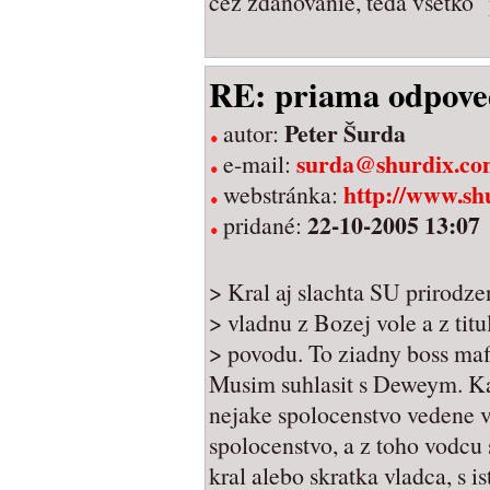
cez zdanovanie, teda vsetko "
RE: priama odpove
Peter Šurda
autor:
surda@shurdix.co
e-mail:
http://www.sh
webstránka:
22-10-2005 13:07
pridané:
> Kral aj slachta SU prirodze
> vladnu z Bozej vole a z tit
> povodu. To ziadny boss ma
Musim suhlasit s Deweym. Kaz
nejake spolocenstvo vedene 
spolocenstvo, a z toho vodcu 
kral alebo skratka vladca, s 