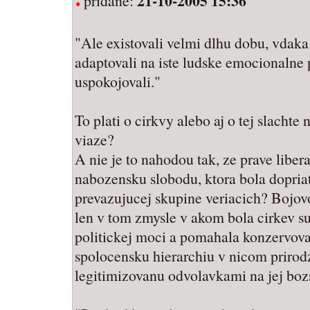
21-10-2005 15:36
pridané:
"Ale existovali velmi dlhu dobu, vdak
adaptovali na iste ludske emocionalne 
uspokojovali."
To plati o cirkvy alebo aj o tej slachte
viaze?
A nie je to nahodou tak, ze prave liberal
nabozensku slobodu, ktora bola dopriat
prevazujucej skupine veriacich? Bojovo
len v tom zmysle v akom bola cirkev su
politickej moci a pomahala konzervov
spolocensku hierarchiu v nicom prirodz
legitimizovanu odvolavkami na jej boz