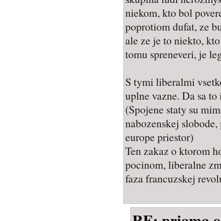
niekom, kto bol pove
poprotiom dufat, ze bu
ale ze je to niekto, kt
tomu spreneveri, je le
S tymi liberalmi vsetk
uplne vazne. Da sa to 
(Spojene staty su mimo
nabozenskej slobode, 
europe priestor)
Ten zakaz o ktorom ho
pocinom, liberalne zm
faza francuzskej revol
RE: priama 