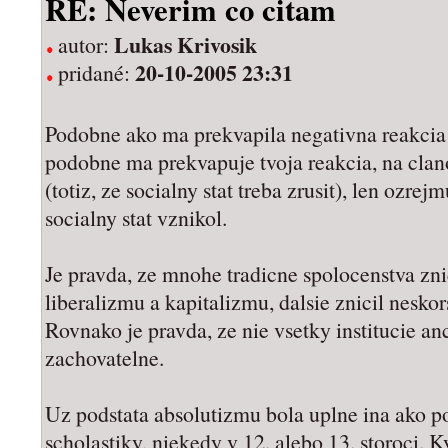
RE: Neverim co citam
Lukas Krivosik
autor:
20-10-2005 23:31
pridané:
Podobne ako ma prekvapila negativna reakcia 
podobne ma prekvapuje tvoja reakcia, na clanok
(totiz, ze socialny stat treba zrusit), len ozre
socialny stat vznikol.
Je pravda, ze mnohe tradicne spolocenstva zni
liberalizmu a kapitalizmu, dalsie znicil neskor
Rovnako je pravda, ze nie vsetky institucie an
zachovatelne.
Uz podstata absolutizmu bola uplne ina ako p
scholastiky, niekedy v 12. alebo 13. storoci. K