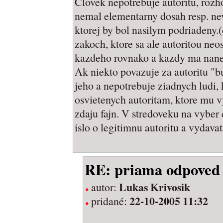
Clovek nepotrebuje autoritu, rozh
nemal elementarny dosah resp. ne
ktorej by bol nasilym podriadeny.(d
zakoch, ktore sa ale autoritou neo
kazdeho rovnako a kazdy ma nane
Ak niekto povazuje za autoritu "b
jeho a nepotrebuje ziadnych ludi, 
osvietenych autoritam, ktore mu vy
zdaju fajn. V stredoveku na vyber 
islo o legitimnu autoritu a vydavat
RE: priama odpoved
Lukas Krivosik
autor:
22-10-2005 11:32
pridané: