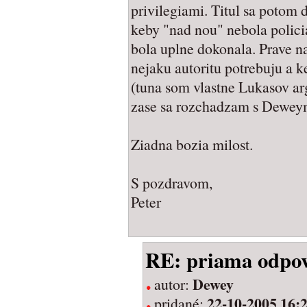
privilegiami. Titul sa potom d
keby "nad nou" nebola policia 
bola uplne dokonala. Prave na
nejaku autoritu potrebuju a ke
(tuna som vlastne Lukasov ar
zase sa rozchadzam s Deweym
Ziadna bozia milost.
S pozdravom,
Peter
RE: priama odpo
Dewey
autor:
22-10-2005 16:
pridané: