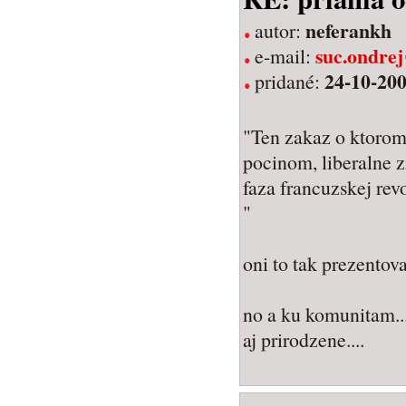
neferankh
autor:
suc.ondre
e-mail:
24-10-200
pridané:
"Ten zakaz o ktorom
pocinom, liberalne z
faza francuzskej rev
"
oni to tak prezentova
no a ku komunitam....
aj prirodzene....