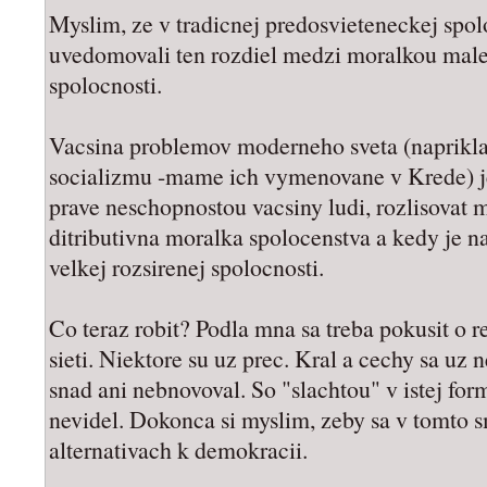
Myslim, ze v tradicnej predosvieteneckej spolo
uvedomovali ten rozdiel medzi moralkou male
spolocnosti.
Vacsina problemov moderneho sveta (napriklad
socializmu -mame ich vymenovane v Krede) j
prave neschopnostou vacsiny ludi, rozlisovat 
ditributivna moralka spolocenstva a kedy je 
velkej rozsirenej spolocnosti.
Co teraz robit? Podla mna sa treba pokusit o r
sieti. Niektore su uz prec. Kral a cechy sa uz 
snad ani nebnovoval. So "slachtou" v istej for
nevidel. Dokonca si myslim, zeby sa v tomto 
alternativach k demokracii.