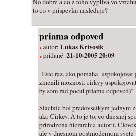
No dobre a co z toho vypliva vo vztah
to co v prispevku nasleduje?
priama odpoved
Lukas Krivosik
autor:
21-10-2005 20:09
pridané:
"Este raz, ako pomahal uspokojovat p
zmenili moznosti cirkvy uspokojovat
by som rad pocul priamu odpoved)"
Slachtic bol predovsetkym jednym z
ako Cirkev. A to je to, co dnesnej sp
prirodzena hierarchia autorit. Clovek
ale v dnesnom postmodernom svete je