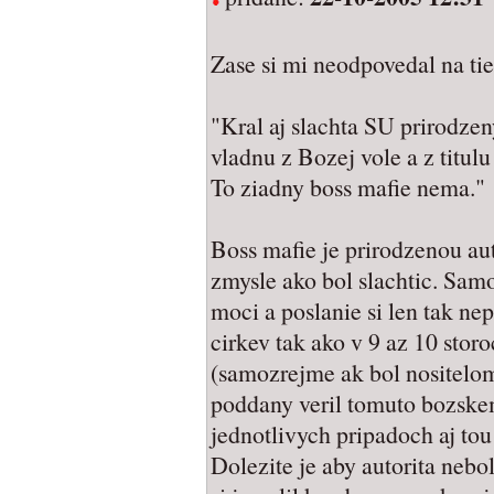
Zase si mi neodpovedal na tie
"Kral aj slachta SU prirodzen
vladnu z Bozej vole a z titu
To ziadny boss mafie nema."
Boss mafie je prirodzenou au
zmysle ako bol slachtic. Sam
moci a poslanie si len tak nep
cirkev tak ako v 9 az 10 storo
(samozrejme ak bol nositelom
poddany veril tomuto bozske
jednotlivych pripadoch aj to
Dolezite je aby autorita nebo