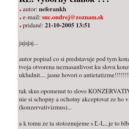
neferankh
autor:
suc.ondrej@zoznam.sk
e-mail:
21-10-2005 13:51
pridané:
jajajaj...
autor popisal co si predstavuje pod tym ko
tvoja otvorena neznasanlivost ku slovu kon
ukludnit.... jasne hovori o antietatizme!!!!!!!
tak skus opomenut to slovo KONZERVATI
nie si schopny a ochotny akceptovat ze ho vi
(konzervativizmus)...
a k tomu ze ta stotoznujeme s Ľ-L...je to blbos