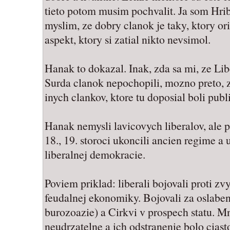
tieto potom musim pochvalit. Ja som Hrib
myslim, ze dobry clanok je taky, ktory o
aspekt, ktory si zatial nikto nevsimol.
Hanak to dokazal. Inak, zda sa mi, ze Libe
Surda clanok nepochopili, mozno preto, 
inych clankov, ktore tu doposial boli publ
Hanak nemysli lavicovych liberalov, ale p
18., 19. storoci ukoncili ancien regime a
liberalnej demokracie.
Poviem priklad: liberali bojovali proti 
feudalnej ekonomiky. Bojovali za oslaben
burozoazie) a Cirkvi v prospech statu. Mno
neudrzatelne a ich odstranenie bolo cias