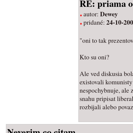
RE: priama 
Dewey
autor:
24-10-200
pridané:
"oni to tak prezentov
Kto su oni?
Ale ved diskusia bola
existovali komunisty 
nespochybnuje, ale z
snahu pripisat liber
rozbijali alebo povaz
Neverim co citam