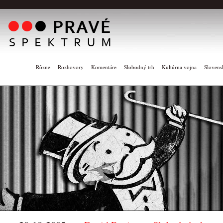
Rôzne
Rozhovory
Komentáre
Slobodný trh
Kultúrna vojna
Slovens