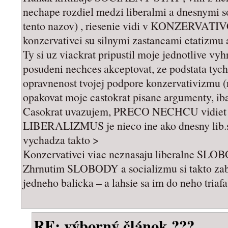
nechape rozdiel medzi liberalmi a dnesnymi soci
tento nazov) , riesenie vidi v KONZERVATIV
konzervativci su silnymi zastancami etatizmu 
Ty si uz viackrat pripustil moje jednotlive vy
posudeni nechces akceptovat, ze podstata tych
opravnenost tvojej podpore konzervativizmu 
opakovat moje castokrat pisane argumenty, ib
Casokrat uvazujem, PRECO NECHCU vidiet ko
LIBERALIZMUS je nieco ine ako dnesny lib.so
vychadza takto >
Konzervativci viac neznasaju liberalne SLO
Zhrnutim SLOBODY a socializmu si takto zaba
jedneho balicka – a lahsie sa im do neho triafa
RE: výborný článok ???