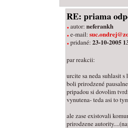
RE: priama odp
neferankh
autor:
suc.ondrej@z
e-mail:
23-10-2005 1
pridané:
par reakcii:
urcite sa neda suhlasit s
boli prirodzené pausalne 
pripadou si dovolim tvrd
vynutena- teda asi to ty
ale zase existovali komun
prirodzene autority....(n