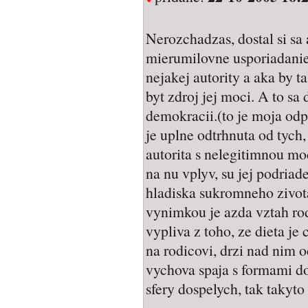
Nerozchadzas, dostal si sa
mierumilovne usporiadanie
nejakej autority a aka by t
byt zdroj jej moci. A to sa
demokracii.(to je moja odp
je uplne odtrhnuta od tych
autorita s nelegitimnou mo
na nu vplyv, su jej podria
hladiska sukromneho zivot
vynimkou je azda vztah rodi
vypliva z toho, ze dieta je 
na rodicovi, drzi nad nim 
vychova spaja s formami do
sfery dospelych, tak takyto